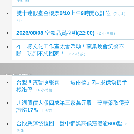
小時前)
雙十連假臺金機票8/10上午9時開放訂位
(2 小時
前)
2026/08/08 空氣品質說明(22:00)
(2 小時前)
布一樣文化工作室太會帶動！燕巢晚會笑聲不
斷 玩到不想回家！
(3 小時前)
延伸閱讀
台塑四寶營收報喜 「這兩檔」7日股價勁揚半
根漲停
14 小時前
川湖股價大漲四成第三家萬元股 藥華藥取得藥
證漲17％
1 天前
台股急彈後拉回 盤中翻黑高低震盪逾600點
2
天前