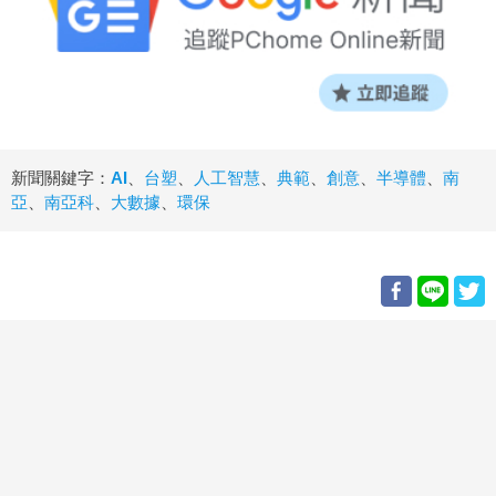
新聞關鍵字：
AI
、
台塑
、
人工智慧
、
典範
、
創意
、
半導體
、
南
亞
、
南亞科
、
大數據
、
環保