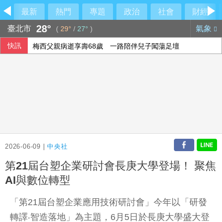
最新
熱門
專題
政治
社會
財經
28°
臺北市
氣象
(
29°
/
27°
)
快訊
梅西父親病逝享壽68歲 一路陪伴兒子闖蕩足壇
2026-06-09 |
中央社
第21屆台塑企業研討會長庚大學登場！ 聚焦
AI與數位轉型
「第21屆台塑企業應用技術研討會」今年以「研發
轉譯‧智造落地」為主題，6月5日於長庚大學盛大登