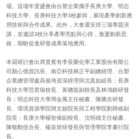
場。這場年度盛會由台塑企業攜手長庚大學、明志
科技大學、長庚科技大學3校參與，展現產學創新應
用技術與合作成果。此外，大會還安排三場專題演
講，並邀請3校分享產學亮點與心得，激盪創新思
維，期盼促進研發成果落地應用。
本屆研討會出席貴賓有李長榮化學工業股份有限公
司顏心德資訊長、南亞科技林正平副總經理、台塑
企業總管理處高俊琦資深經理與沈真如組長；長庚
科技大學范君瑜校長、黃聰龍副校長及林鴻銘研發
長；明志科技大學周金萬主任秘書、陳勝吉研發
長、環境資源學院簡文鎮院長與工程學院劉舜維副
院長；長庚大學楊智偉副校長、沈明雄主任秘書、
陳敬勳技合長、楊皇煜研發長與管理學院李書行院
長。