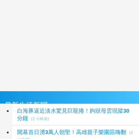
最新生活新聞
白海豚逼近淡水驚見巨龍捲！鉤狀母雲現蹤30
分鐘
(2 小時前)
開幕首日湧3萬人朝聖！高雄親子樂園區嗨翻
(2