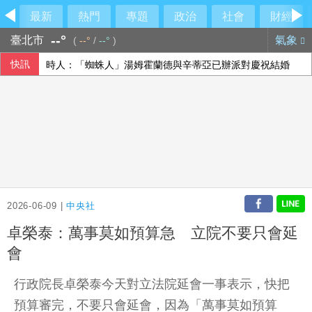
最新
熱門
專題
政治
社會
財經
--°
臺北市
氣象
(
--°
/
--°
)
快訊
時人：「蜘蛛人」湯姆霍蘭德與辛蒂亞已辦派對慶祝結婚
【中市長民調】江啟臣38.2%領先何欣純14.1% 各年齡層
隊友罕見給援護 布雷克：告訴自己不要搞砸
香港宏福苑大火最終調查報告公布 菸頭引燃施工雜物
2026-06-09 |
中央社
卓榮泰：萬事莫如預算急 立院不要只會延
會
行政院長卓榮泰今天對立法院延會一事表示，快把
預算審完，不要只會延會，因為「萬事莫如預算