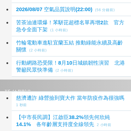
2026/08/07 空氣品質說明(22:00)
(56 分鐘前)
苦茶油連環爆！苯駢芘超標名單再增2款 官方
急令全面下架
(1 小時前)
竹輪電動車進駐宜蘭五結 推動綠能永續及高齡
關懷
(2 小時前)
行動網路恐受限！8月10日城鎮韌性演習 北港
警籲民眾快準備
(2 小時前)
延伸閱讀
慈濟遭詐 綠營撿到寶大作 當年防疫作為很強嗎
1 秒前
【中市長民調】江啟臣38.2%領先何欣純
14.1% 各年齡層支持度全線領先
2 小時前