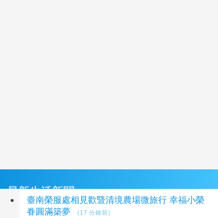
最新生活新聞
臺南榮服處相見歡暨清境農場微旅行 幸福小榮
眷圓滿築夢
(17 分鐘前)