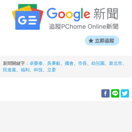
新聞關鍵字：
卓榮泰
、
吳秉叡
、
國會
、
市長
、
幼兒園
、
新北市
、
民進黨
、
福利
、
科技
、
立委