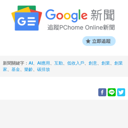
新聞關鍵字：
AI
、
AI應用
、
互動
、
低收入戶
、
創意
、
創業
、
創業
家
、
基金
、
樂齡
、
碳排放