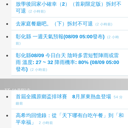
放學後回家小確幸（2）（首刷限定版）拆封不
可退
(2 小時前)
去家庭餐廳吧。（下）拆封不可退
(2 小時前)
彰化縣 一週天氣預報(08/09 05:00發布)
(2 小時
前)
彰化縣08/09 今日白天 陰時多雲短暫陣雨或雷
雨 溫度: 27 ~ 32 降雨機率: 80% (08/09 05:00
發布)
(2 小時前)
延伸閱讀
首屆全國原鄉盃排球賽 8月屏東熱血登場
54 分
鐘前
高希均回憶錄：從「天下哪有白吃午餐」到「和
平幸福」
2 小時前