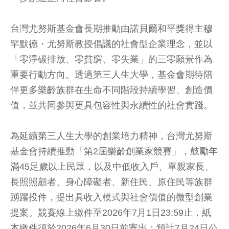
台灣尤努斯基金會長期推動由諾貝爾和平獎得主穆
罕默德・尤努斯教授倡議的社會型企業理念，並以
「零淨碳排放、零貧窮、零失業」的三零願景作為
重要行動方向。透過第三人生大學，基金會期待陪
伴更多樂齡族群在生命不同階段持續學習、創造價
值，並共同參與更具包容性與永續性的社會實踐。
為延續第三人生大學的創業培力精神，台灣尤努斯
基金會持續推動「第2屆樂齡創業家競賽」，鼓勵年
滿45足歲以上民眾，以及中低收入戶、單親家長、
長照照顧者、身心障礙者、新住民、原住民等族群
踴躍投件，提出具收入模式與社會價值的微型創業
提案。競賽線上繳件至2026年7月1日23:59止，紙
本繳件須於2026年6月30日前寄出；預計7月24日公