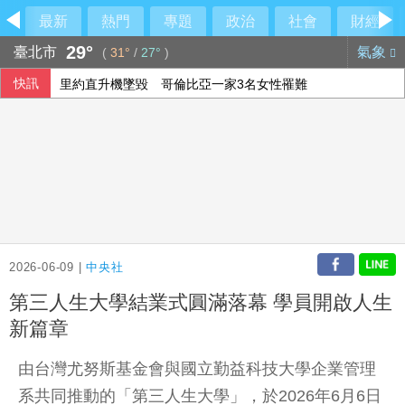
最新
熱門
專題
政治
社會
財經
29°
臺北市
氣象
(
31°
/
27°
)
快訊
里約直升機墜毀 哥倫比亞一家3名女性罹難
伊朗列荷莫茲全面開放條件 要美同意終戰並撤軍
2026-06-09 |
中央社
第三人生大學結業式圓滿落幕 學員開啟人生
新篇章
由台灣尤努斯基金會與國立勤益科技大學企業管理
系共同推動的「第三人生大學」，於2026年6月6日