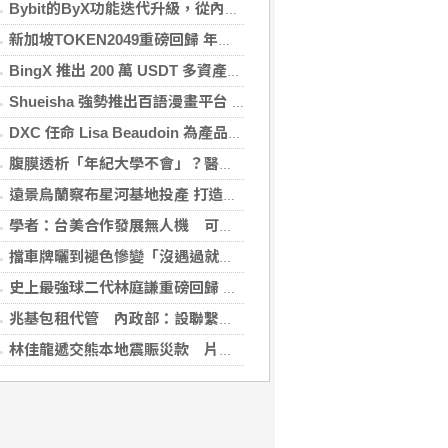
Bybit的ByX功能迭代升級，從內容平台全面進化為社交交易樞紐，新增多項特色功能
新加坡TOKEN2049重磅回歸 年度行業頂級盛會再度啟幕
BingX 推出 200 萬 USDT 多資產交易活動，聚焦當前最受關注的市場趨勢
Shueisha 強勢推出百語漫畫平台 MANGA MILLION 大舉進軍全球市場
DXC 任命 Lisa Beaudoin 為產品總監，以加速產品導向型增長
腹膜透析「年紀大學不會」？醫：年齡並非限制 評估還要看3面向
遠景烏蘭察布星河基地投產 打造吉瓦級AI基礎設施新模式
學者：台美合作發展無人機 可降對中依賴強化嚇阻
擋車牌曬到褪色慘變「沒遇過就好了」！崔始源親朝聖崩潰喊：記得常換照片
史上最強球二代林庭謙重磅回歸 林庭謙可否取代雙林成為戰神吸鈔機?
兆基包租代管 內政部：設聯繫諮詢窗口統一受理
林佳龍遞交熊本地震賑災款 片山和之：患難見真情