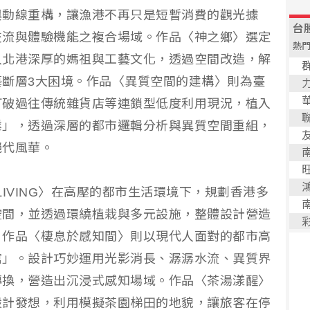
與動線重構，讓漁港不再只是短暫消費的觀光據
交流與體驗機能之複合場域。作品〈神之鄉〉選定
入北港深厚的媽祖與工藝文化，透過空間改造，解
斷層3大困境。作品〈異質空間的建構〉則為臺
打破過往傳統雜貨店等連鎖型低度利用現況，植入
業」，透過深層的都市邏輯分析與異質空間重組，
絕代風華。
O-LIVING〉在高壓的都市生活環境下，規劃香港多
空間，並透過環繞植栽與多元設施，整體設計營造
。作品〈棲息於感知間〉則以現代人面對的都市高
館」。設計巧妙運用光影消長、潺潺水流、異質界
轉換，營造出沉浸式感知場域。作品〈茶湯漾醒〉
設計發想，利用模擬茶園梯田的地貌，讓旅客在停