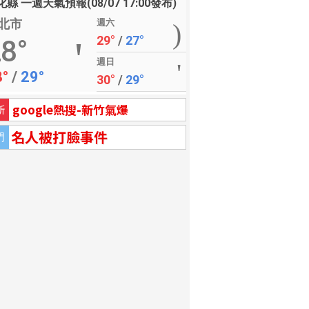
縣 一週天氣預報(08/07 17:00發布)
北市
週六
29°
/
27°
8°
週日
8°
/
29°
30°
/
29°
google熱搜-新竹氣爆
新
名人被打臉事件
門