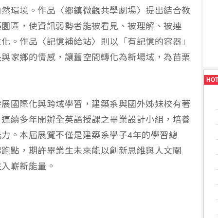
自然環境。作品〈鄉鎮微觀共學劇場〉提出結合教
築園區，使資訊弱勢者能被看見、被理解、被連
文化。作品〈記憶補給站〉則以「有記憶的容器」
長與家鄉的情感，讓舊空間轉化為新場域，為苗栗
HO
發展國際化與跨域學習，建築系與國外姊妹校有著
，連續多年開辦全英語授課之畢業設計小組，培養
力。本屆展覽不僅是建築系學子4年的學習總
起跑點，期許畢業生未來能以創新思維與人文關
注入嶄新能量。