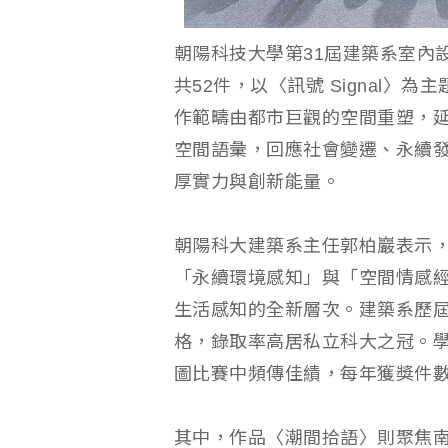
朝陽科技大學第31屆建築系室內
共52件，以〈訊號 Signal
作範疇由都市巨觀的空間重塑，
空間語彙，回應社會變遷、永續發
厚實力與創新能量。
朝陽科大建築系主任郭柏巖表示
「永續環境感知」與「空間情感
生活感知的全新層次。建築系歷屆
格，錄取率高居私立科大之冠。學
圖比賽中頻傳佳績，每年獲獎件數
其中，作品〈潮間拾語〉則聚焦