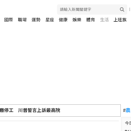
國際
職場
運勢
星座
健康
娛樂
體育
生活
上班族
廳停工 川普誓言上訴最高院
#
農
今
加無人機整合激流救援訓練