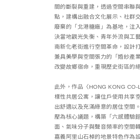
間的斷裂與重建，透過空間串聯
點，建構出融合文化展示、社群
廢棄的「北港糖廠」為基地，注
決當地觀光失衡、青年外流與工藝
南新化老街進行空間革命，設計
兼具美學與空間張力的「婚紗產
改變故鄉宿命，重現歷史街區的
此外，作品〈HONG KONG C
樣性共居公寓，讓住戶使用共享
出舒適以及充滿綠意的居住空間
壓為核心議題，構築「六感體驗
面、氣味分子與聲音頻率的空間
嘉義阿里山石棹的地景特色作為