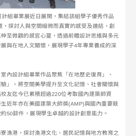
設計組畢業展近日展開，集結該組學子優秀作品
〉為主題，探討人與空間細微而真實的感受及連結，創
延伸至微觀的感官心靈，透過前瞻設計思維與多元
展與在地人文關懷，展現學子4年專業養成的深
，室內設計組畢業作品聚焦「在地歷史復育」、
經驗」，將空間美學提升至文化記憶、社會關懷與
校友迄今已累積超過220位考取國內建築師資
生近年亦在美國建築大師獎(AMP)與國內重要競
約50餘件，展現學生卓越的設計創意能力。
南寮漁港，探討漁港文化、居民記憶與地方教育之