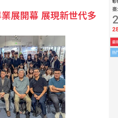
彰化
臺
業展開幕 展現新世代多
2
2
最
熱