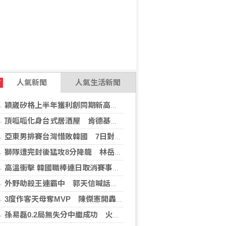
人氣新聞
人氣生活新聞
T
穎崴矽格上半年獲利創同期新高 AI先進製程需求帶動
頂呱呱化身台式居酒屋 肯德基聯名EVA攻漫迷
亞東男排賽台灣惜敗韓國 7日對戰日本拚4強
獅隊遭完封後猛攻8分降龍 林岳平：總是要發揮
高溫衝擊 韓國職棒連日取消賽事、11日起晚間7時開打
外野助殺王連霸中 郭天信喊話挑戰生涯百助殺
3度作客天母奪MVP 陳傑憲開轟擊退雙殺心魔
孫易磊0.2局無失分中繼成功 火腿擊敗軟銀