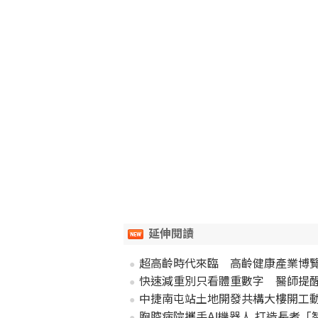
延伸閱讀
超高齡時代來臨 高齡健康產業博
快速減重別只看體重數字 醫師提
中捷南屯站土地開發共構大樓開工動
胸腔病院攜手AI機器人 打造長者「