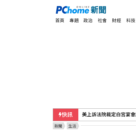
首頁
專題
政治
社會
財經
科技
快訊
美上訴法院裁定白宮宴會
新聞
生活
台灣搜救隊赴土耳其 參