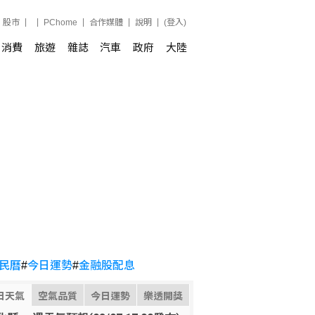
股市
PChome
合作媒體
說明
(登入)
消費
旅遊
雜誌
汽車
政府
大陸
民曆
#
今日運勢
#
金融股配息
日天氣
空氣品質
今日運勢
樂透開獎