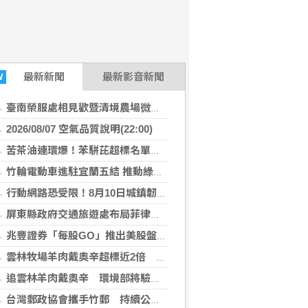
最新
新聞
最新影音新聞
W
臺南榮服處相見歡暨清境農場微旅行 幸福小榮眷圓滿築夢
2026/08/07 空氣品質說明(22:00)
苦茶油連環爆！苯駢芘超標名單再增2款 官方急令全面下架
竹輪電動車進駐宜蘭五結 推動綠能永續及高齡關懷
行動網路恐受限！8月10日城鎮韌性演習 北港警籲民眾快準備
屏東縣政府交通旅遊處布局菲律賓觀光市場 拜會航空公司與旅遊巨頭共拓國際客源
兆豐證券「每股GO」推出美股盤前交易 下午4點搶先布局
雲林牧場羊肉戴奧辛超標近2倍 問題羊全數撲殺、環境部追查牧草來源
追雲林羊肉戴奧辛 環境部將驗牧草生長處環境介質
台灣郵政協會攜手竹郵 持續公益關懷暨改善獨居長者居住環境傳遞溫暖愛心