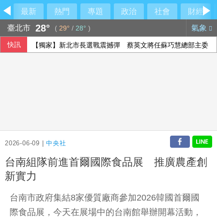
最新
熱門
專題
政治
社會
財經
28°
臺北市
氣象
(
29°
/
28°
)
快訊
【獨家】新北市長選戰震撼彈 蔡英文將任蘇巧慧總部主委
2026-06-09 |
中央社
台南組隊前進首爾國際食品展 推廣農產創
新實力
台南市政府集結8家優質廠商參加2026韓國首爾國
際食品展，今天在展場中的台南館舉辦開幕活動，