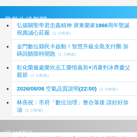
最新生活新聞
弘揚關聖帝君忠義精神 屏東榮家1866周年聖誕
祝壽誠心莊嚴
(1 小時前)
金門數位縣民卡啟動！智慧升級全島支付圈 加
碼回饋限時開跑
(1 小時前)
彰化榮服處榮欣志工榮情義剪×消暑剉冰齊慶父
親節
(1 小時前)
2026/08/06 空氣品質說明(22:00)
(2 小時前)
林燕祝：市府「數位治理」整合落後 請好好加
油
(2 小時前)
延伸閱讀