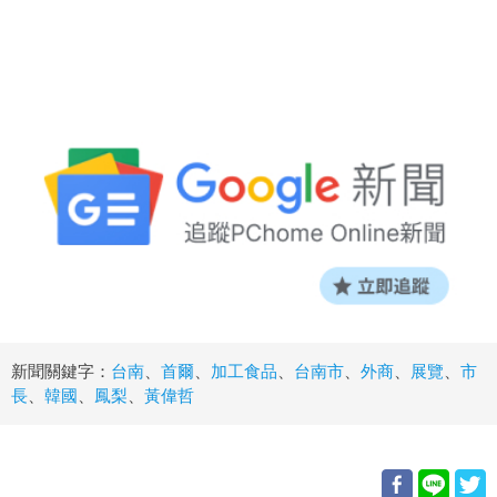
新聞關鍵字：
台南
、
首爾
、
加工食品
、
台南市
、
外商
、
展覽
、
市
長
、
韓國
、
鳳梨
、
黃偉哲