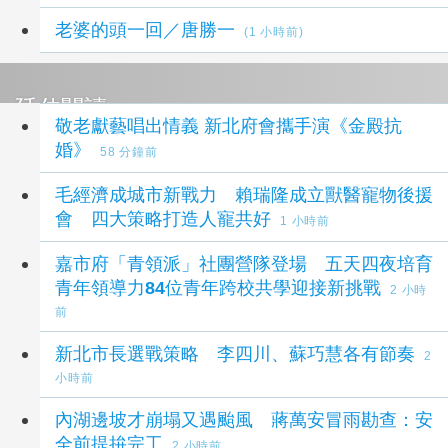
老婆的頭一回／唐勝一
(1 小時前)
延伸閱讀
敬老獻藝唱出情義 新北府會攜手演《金殿抗
婚》
58 分鐘前
毛經濟成城市新戰力 賴瑞隆成立獸醫寵物後援
會 四大策略打造人寵共好
1 小時前
嘉市府「青領派」社團營隊登場 五天四夜培育
青年領導力84位青年跨校共學迎接新挑戰
2 小時
前
新北市長選戰策略 李四川、蘇巧慧各有節奏
2
小時前
內湖邊坡才崩塌又遇颱風 蔣萬安冒雨勘查：安
全前提拚完工
2 小時前