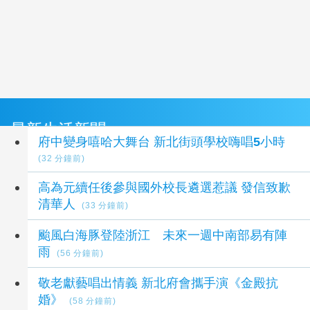
最新生活新聞
府中變身嘻哈大舞台 新北街頭學校嗨唱5小時
(32 分鐘前)
高為元續任後參與國外校長遴選惹議 發信致歉
清華人
(33 分鐘前)
颱風白海豚登陸浙江 未來一週中南部易有陣
雨
(56 分鐘前)
敬老獻藝唱出情義 新北府會攜手演《金殿抗
婚》
(58 分鐘前)