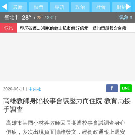
最新
熱門
專題
政治
社會
財經
28°
臺北市
氣象
(
29°
/
28°
)
快訊
印尼破獲1.3噸K他命走私市價37億元 遭扣留船員含台籍
台北永豐旺寶職業隊 奪T3X台灣聯賽台北站冠軍
李逸洋批原爆典禮矮化台灣 長崎市稱與去年同無降格
長崎原爆典禮台灣待遇惹議 日網友質疑「顧忌中國」
2026-06-11 |
中央社
高雄教師身陷校事會議壓力而住院 教育局接
手調查
高雄市某國小林姓教師因長期遭校事會議調查身心
俱疲，多次出現負面情緒發文，經衛政通報上週安