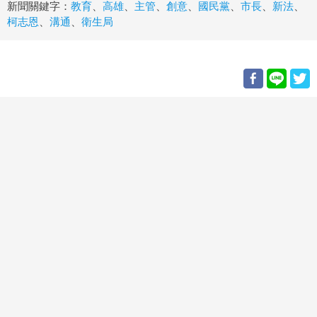
新聞關鍵字：
教育
、
高雄
、
主管
、
創意
、
國民黨
、
市長
、
新法
、
柯志恩
、
溝通
、
衛生局