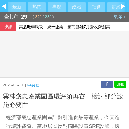
最新
熱門
專題
政治
社會
財經
29°
臺北市
氣象
(
32°
/
28°
)
快訊
高溫旺季助攻 統一企業、超商雙雄7月營收齊創高
顧立雄視導衛戍指揮部指揮所 指完整作戰圖像重要性
花蓮堰塞湖防災 水利署加強疏濬、放寬河道降低風險
2026-06-11 |
中央社
雲林褒忠產業園區環評須再審 檢討部分設
施必要性
經濟部褒忠產業園區計劃引進食品等產業，今天進
行環評審查。當地居民反對園區設置SRF設施，環