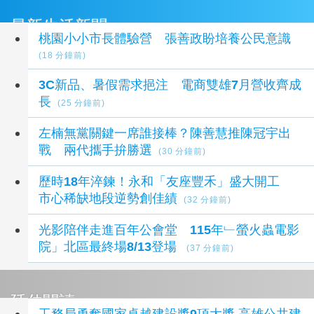
最新生活新聞
桃園小小市長體驗營 張善政盼培養公民意識
(18 分鐘前)
3C新品、暑假需求挹注 電商雙雄7月營收齊成
長
(25 分鐘前)
左楠無黨關鍵一席誰接棒？陳善慧推陳冠宇出
戰 兩代攜手拚勝選
(30 分鐘前)
歷時18年淬鍊！永和「友座豐禾」盛大開工
市心稀缺地段逆勢創佳績
(32 分鐘前)
光影陪伴走進百年公會堂 115年﹂螢火蟲電影
院」北區最終場8/13登場
(37 分鐘前)
延伸閱讀
工務局勇奪國家卓越建設獎9項大獎 高雄公共建