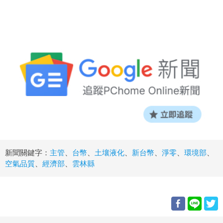
新聞關鍵字：
主管
、
台幣
、
土壤液化
、
新台幣
、
淨零
、
環境部
、
空氣品質
、
經濟部
、
雲林縣