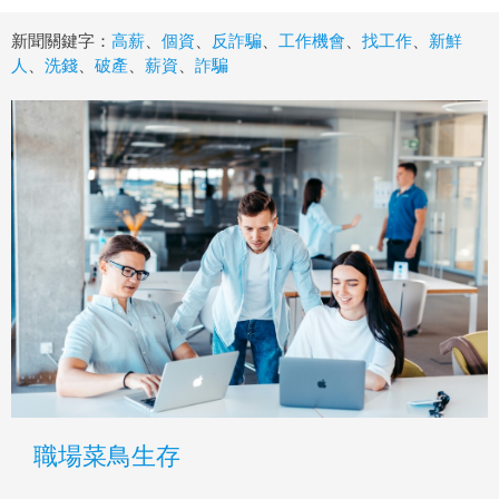
新聞關鍵字：
高薪
、
個資
、
反詐騙
、
工作機會
、
找工作
、
新鮮
人
、
洗錢
、
破產
、
薪資
、
詐騙
職場菜鳥生存