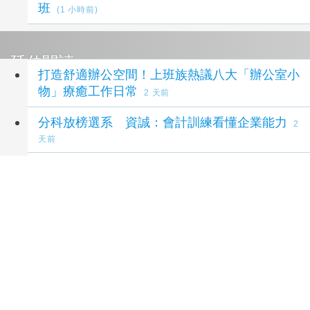
班
(1 小時前)
延伸閱讀
打造舒適辦公空間！上班族熱議八大「辦公室小
物」療癒工作日常
2 天前
分科放榜選系 資誠：會計訓練看懂企業能力
2
天前
開放世界音速小子幕後推手現身說法：SEGA工
程師給新鮮人的求職建議
2 天前
分科測驗放榜後的職涯選擇 資誠：會計是職涯
發展基礎
2 天前
30家企業齊聚桃園搶人才！工程師45K起、門市
最高近48K
2 天前