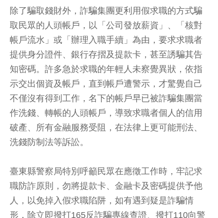
除了騙取錢財外，詐騙集團更利用假求職的方式騙
取民眾的人頭帳戶，以「公司發放薪資」、「核對
帳戶流水」或「辦理入職手續」為由，要求求職者
提供身分證件、銀行存摺及提款卡，甚至誘騙其告
知密碼。許多急於求職的年輕人未察覺異狀，依指
示交出個資及帳戶，直到帳戶遭警示，才驚覺自己
不僅沒有得到工作，名下的帳戶早已被詐騙集團當
作洗錢、轉帳的人頭帳戶，導致求職者個人的信用
破產、所有金融服務受阻，在法律上更可能刑法、
洗錢防制法等訴訟。
臺東縣警察局特別呼籲民眾在應徵工作時，牢記求
職防詐原則，勿將提款卡、金融卡及密碼提供予他
人，以免掉入假求職陷阱，如有遇到疑是詐騙情
形，除立即撥打165反詐騙專線查證、撥打110向警