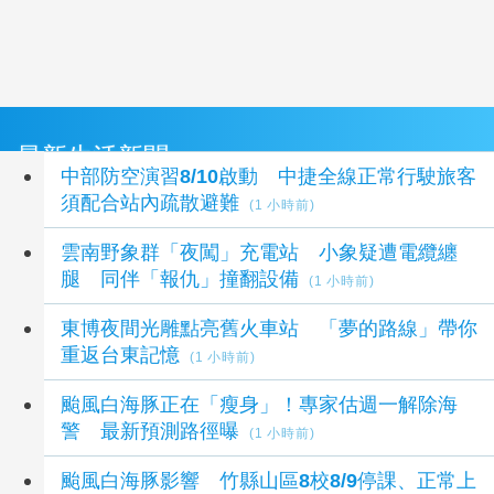
最新生活新聞
中部防空演習8/10啟動 中捷全線正常行駛旅客
須配合站內疏散避難
(1 小時前)
雲南野象群「夜闖」充電站 小象疑遭電纜纏
腿 同伴「報仇」撞翻設備
(1 小時前)
東博夜間光雕點亮舊火車站 「夢的路線」帶你
重返台東記憶
(1 小時前)
颱風白海豚正在「瘦身」！專家估週一解除海
警 最新預測路徑曝
(1 小時前)
颱風白海豚影響 竹縣山區8校8/9停課、正常上