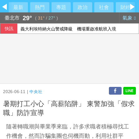
最新
熱門
專題
政治
社會
財經
29°
臺北市
氣象
(
31°
/
27°
)
快訊
義大利埃特納火山警戒降級 機場重啟准航班入境
搶攻兆元清真經濟 越南企業多元布局全球穆斯林市場
2026-06-11 |
中央社
暑期打工小心「高薪陷阱」 東警加強「假求
職」防詐宣導
隨著轉職潮與畢業季來臨，許多求職者積極尋找工
作機會，然而詐騙集團也伺機而動，利用社群平