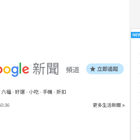
NE
六福
好運
小吃
手機
折扣
、
、
、
、
、
:36
更多生活新聞 »