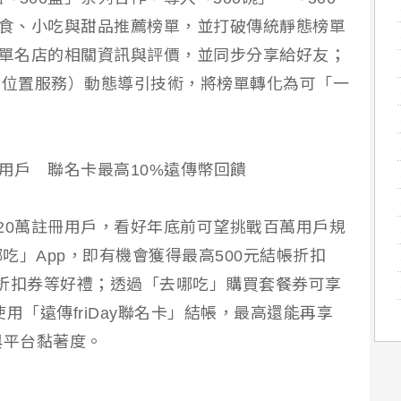
美食、小吃與甜品推薦榜單，並打破傳統靜態榜單
榜單名店的相關資訊與評價，並同步分享給好友；
理位置服務）動態導引技術，將榜單轉化為可「一
萬用戶 聯名卡最高10%遠傳幣回饋
20萬註冊用戶，看好年底前可望挑戰百萬用戶規
吃」App，即有機會獲得最高500元結帳折扣
折扣券等好禮；透過「去哪吃」購買套餐券可享
使用「遠傳friDay聯名卡」結帳，最高還能再享
與平台黏著度。