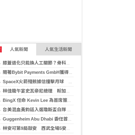
人氣新聞
人氣生活新聞
T
膝蓋退化只能換人工關節？骨科醫師解析「退化性關節炎」治療評估
隨著Bybit Payments GmbH獲得電子貨幣機構牌照，Bybit.eu進一步拓展其在歐洲的業務布局
SpaceX火箭殘骸據信撞擊月球 無即時畫面暫難確認
林佳龍午宴史瓦帝尼總理 盼加強各領域雙邊合作
BingX 任命 Kevin Lee 為首席策略長，加速推進多資產、以用戶為核心的發展願景
台美混血黃鈞廷入選瓊斯盃白隊 榮幸披台灣戰袍
Guggenheim Abu Dhabi 委任首任館長
林安可第9局敲安 西武全場5安遭羅德完封