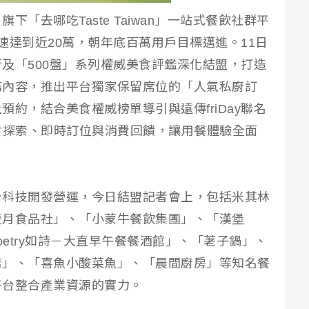
「去哪吃Taste Taiwan」一站式餐飲社群平
速達到近20萬，朝年底百萬用戶目標邁進。11日
及「500盤」系列權威美食評鑑深化結盟，打造
務內容，推出平台獨家保留席位的「人氣私廚訂
約，結合美食權威榜單導引與遠傳friDay聯名
食探索、即時訂位與消費回饋，讓用餐體驗全面
。
台科技開發營運，今日結盟記者會上，包括米其林
雙月食品社」、「小蒙牛餐飲集團」、「漢堡
「Poetry如詩－大直早午餐餐酒館」、「荖子鍋」、
店」、「喜魚小酸菜魚」、「晨間廚房」等知名餐
平台整合產業資源的實力。