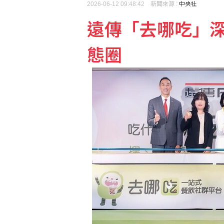
2026-06-12 09:48:42 新聞來源 :
中央社
遠傳「去哪吃」深
社宅政策縮水？內政部：
態圈
台亞會8週年 蕭新煌：