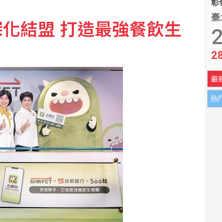
彰化
臺
化結盟 打造最強餐飲生
找到地就蓋恐成空屋
2
2
新南向為基礎公布台灣印太戰略
最
熱