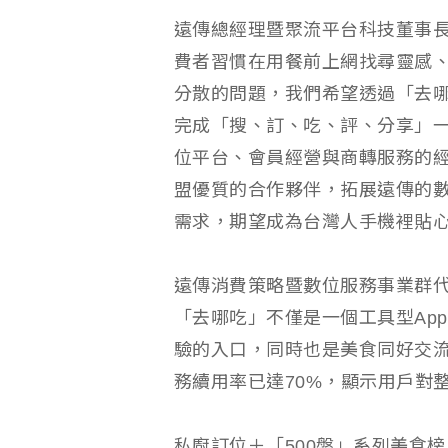
遠傳總經理暨聚流平台科技董事
費者習慣在用餐前上網找尋靈感
分散的問題，我們希望透過「去哪吃T
完成「搜、訂、吃、評、分享」
位平台、會員經營與商轉服務的
盟優質的合作夥伴，拓展遠傳的
需求，期望成為台灣人手機裡貼
遠傳消費策略暨數位服務事業群
「去哪吃」不僅是一個工具型Ap
驗的入口，同時也是美食同好交
務續用率已達70%，顯示用戶對
私廚訂位＋「500盤」系列美食