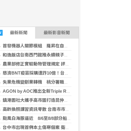
最新
新聞
最新影音新聞
W
首發機器人關節模組 羅昇在自動化展布局機器人與精密傳動市場
和逸飯店台南西門館推永續親子旅遊 酪梨農遊、府城走讀寓教於樂
農業部修正實驗動物管理規定 評核較差機構改善前不得核可新動物實驗
慈濟BNT疫苗採購遭詐10億！台中檢起訴17人 基金會發聲了
失業危機變創業轉機 桃分署職訓助紡織廠基層員工逆轉成老闆
AGON by AOC推出全新Triple Refresh Rate電競顯示器
鎮港園社大攜手高市圖打造昆仲公園閱讀基地 老宿舍變身生活實驗室
高齡換照講習資訊零散 台南市市議員陳怡珍籲建常態化公告平台縮資訊落差
颱風白海豚逼近 8/6至8/8部分船班異動
台中市出現首例本土傷寒個案 衛生局籲落實勤洗手