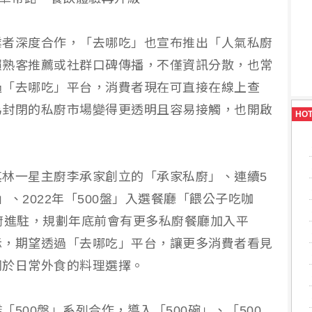
業者深度合作，「去哪吃」也宣布推出「人氣私廚
賴熟客推薦或社群口碑傳播，不僅資訊分散，也常
過「去哪吃」平台，消費者現在可直接在線上查
為封閉的私廚市場變得更透明且容易接觸，也開啟
HO
林一星主廚李承家創立的「承家私廚」、連續5
」、2022年「500盤」入選餐廳「餵公子吃咖
廚進駐，規劃年底前會有更多私廚餐廳加入平
示，期望透過「去哪吃」平台，讓更多消費者看見
同於日常外食的料理選擇。
500盤」系列合作，導入「500碗」、「500