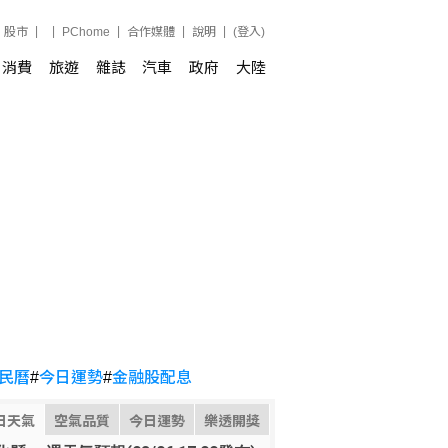
股市
PChome
合作媒體
說明
(登入)
消費
旅遊
雜誌
汽車
政府
大陸
民曆
#
今日運勢
#
金融股配息
日天氣
空氣品質
今日運勢
樂透開獎