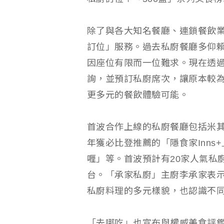
除了與各大知名餐廳、連鎖餐飲
訂位」服務。過去私廚餐廳多仰
因座位有限而一位難求。現在透
詢，並預訂私廚席次，讓原本較
更多元的餐飲體驗可能。
首波合作上線的私廚餐廳包括米其
年獲必比登推薦的「隱食家Inns+
喱」等。首波預計有20家人氣私
台。「承家私廚」主廚李承家表
私廚料理的多元樣貌，也認識不
「去哪吃」也宣布與權威美食評鑑「