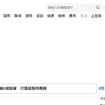
國際
職場
運勢
星座
健康
娛樂
體育
生活
上班族
廠8成股權 打進超跑供應鏈
#
農
今
 金管會完成金檢