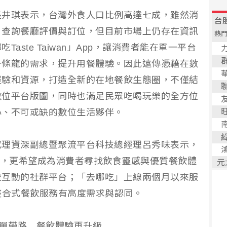
長井琪表示，台灣外食人口比例高達七成，雖然消
、查詢餐廳評價與訂位，但目前市場上仍存在資訊
aste Taiwan」App，讓消費者能在單一平台
一條龍的需求，提升用餐體驗。因此遠傳憑藉在數
經驗和資源，打造全新的在地餐飲生態圈，不僅結
數位平台版圖，同時也滿足民眾吃喝玩樂的全方位
心、不可或缺的數位生活夥伴。
代理資深副總暨聚流平台科技總經理呂秀味表示，
p，更希望成為消費者尋找飲食靈感與優質餐飲體
流互動的社群平台；「去哪吃」上線兩個月以來服
整合式餐飲服務有高度需求與認同。
榜單帶路 餐飲體驗再升級