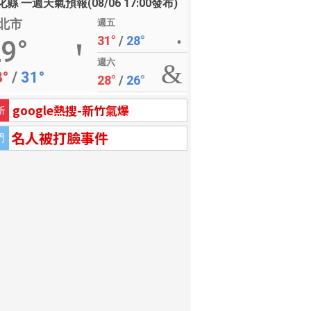
縣 一週天氣預報(08/06 17:00發布)
北市
週五
31°
/
28°
9°
週六
8°
/
31°
28°
/
26°
google熱搜-新竹氣爆
新
名人被打臉事件
門