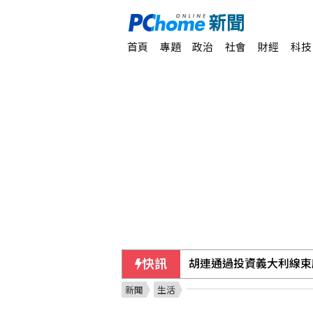
首頁
專題
政治
社會
財經
科技
快訊
胡連通過投資義大利線束
新聞
生活
國泰投信利害關係人事件