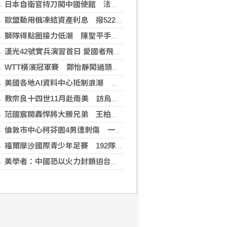
日本自衛官持刀闖中國使館 法庭上稱促中國改變外交
歐盟動用俄凍結資產利息 撥522億元援助烏克蘭
獅隊得點圈接力低潮 陳聖平手感冷到結霜
漢光42號實兵演習首日 愛國者飛彈車高雄罕見現蹤
WTT橫濱冠軍賽 鄭怡靜闖過頭關晉女單16強
美國各地AI資料中心抵制浪潮 川普指控北京煽動
教宗良十四世11月赴南美 訪烏拉圭、阿根廷和秘魯
范國宸開轟悍將大勝兄弟 王柏融再見安雄鷹擒猿
倫敦市中心柯芬園4男遭刺傷 一女涉持械攻擊被捕
福爾摩沙國際青少年足賽 192隊參賽規模創新高
美學者：中國恐以火力封鎖迫台屈服 降低國際介入可能