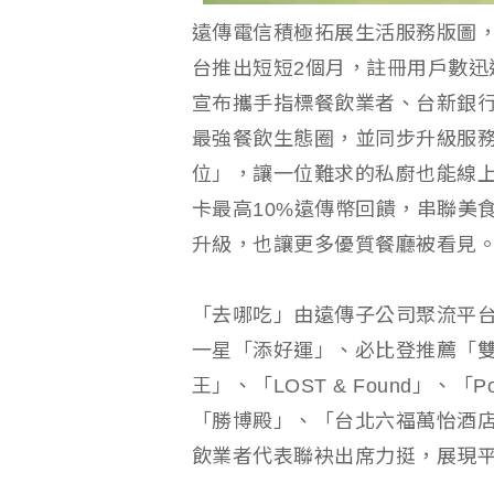
遠傳電信積極拓展生活服務版圖，旗下
台推出短短2個月，註冊用戶數迅
宣布攜手指標餐飲業者、台新銀行
最強餐飲生態圈，並同步升級服
位」，讓一位難求的私廚也能線上預
卡最高10%遠傳幣回饋，串聯美
升級，也讓更多優質餐廳被看見
「去哪吃」由遠傳子公司聚流平
一星「添好運」、必比登推薦「
王」、「LOST & Found」、
「勝博殿」、「台北六福萬怡酒
飲業者代表聯袂出席力挺，展現