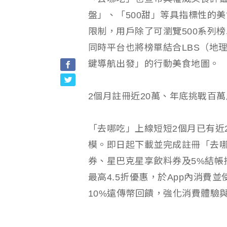
盤」、「500甜」等具指標性的
限制，用戶除了可瀏覽500系列
同時平台也將榜單結合LBS（地
鍵導航出發」的行動美食地圖。
2個月註冊近20萬、年底挑戰百
「去哪吃」上線短短2個月已有近
模。即日起下載並完成註冊「去哪
券、星巴克星享飲料券及5%結帳
最高4.5折優惠，於App內消費並
10%遠傳幣回饋，強化消費體驗