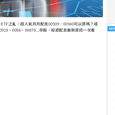
TF之亂，超人氣月月配息00939、00940可以買嗎？成
NE
9、0056、00878...存股、投資配息最新資訊一次看