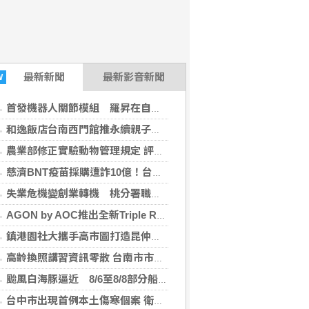
最新
新聞
最新影音新聞
W
首發機器人關節模組 羅昇在自動化展布局機器人與精密傳動市場
和逸飯店台南西門館推永續親子旅遊 酪梨農遊、府城走讀寓教於樂
農業部修正實驗動物管理規定 評核較差機構改善前不得核可新動物實驗
慈濟BNT疫苗採購遭詐10億！台中檢起訴17人 基金會發聲了
失業危機變創業轉機 桃分署職訓助紡織廠基層員工逆轉成老闆
AGON by AOC推出全新Triple Refresh Rate電競顯示器
鎮港園社大攜手高市圖打造昆仲公園閱讀基地 老宿舍變身生活實驗室
高齡換照講習資訊零散 台南市市議員陳怡珍籲建常態化公告平台縮資訊落差
颱風白海豚逼近 8/6至8/8部分船班異動
台中市出現首例本土傷寒個案 衛生局籲落實勤洗手