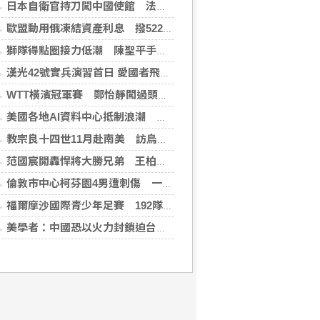
日本自衛官持刀闖中國使館 法庭上稱促中國改變外交
歐盟動用俄凍結資產利息 撥522億元援助烏克蘭
獅隊得點圈接力低潮 陳聖平手感冷到結霜
漢光42號實兵演習首日 愛國者飛彈車高雄罕見現蹤
WTT橫濱冠軍賽 鄭怡靜闖過頭關晉女單16強
美國各地AI資料中心抵制浪潮 川普指控北京煽動
教宗良十四世11月赴南美 訪烏拉圭、阿根廷和秘魯
范國宸開轟悍將大勝兄弟 王柏融再見安雄鷹擒猿
倫敦市中心柯芬園4男遭刺傷 一女涉持械攻擊被捕
福爾摩沙國際青少年足賽 192隊參賽規模創新高
美學者：中國恐以火力封鎖迫台屈服 降低國際介入可能