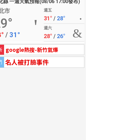
縣 一週天氣預報(08/06 17:00發布)
北市
週五
31°
/
28°
9°
週六
8°
/
31°
28°
/
26°
google熱搜-新竹氣爆
新
名人被打臉事件
門