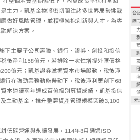
，在整個消費基期偏低下，內需成長率也有望回
仍是主力。凱基金控將密切關注諸多世界局勢挑戰
因應做好風險管理，並積極擁抱創新與人才，為客
金融解決方案。
控旗下主要子公司壽險、銀行、證券、創投和投信
稅後淨利158億元，若排除一次性增提外匯價格
200億元；凱基證券掌握資本市場脈動，稅後淨
基銀行在強勁業務動能帶動下，稅後淨利更創下68
發資本連續兩年達成百億級別募資成績，凱基投信
及主動基金，推升整體資產管理規模突破3,100
低碳營運與永續發展，114年8月通過ISO