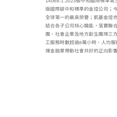
14068-1:2023碳中和國際
版國際碳中和標準的金控公司；今年
全球第一的最高榮譽；凱基金控
結合各子公司核心職能，落實聯合
團、社會企業及地方創生團隊三方
工服務時數超過8萬小時、人均服務
揮金融業帶動社會共好的正向影