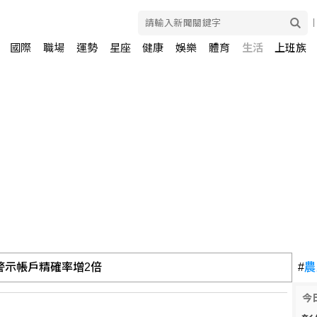
國際
職場
運勢
星座
健康
娛樂
體育
生活
上班族
警示帳戶精確率增2倍
#
農
今
峽論壇影片內容未涉政治