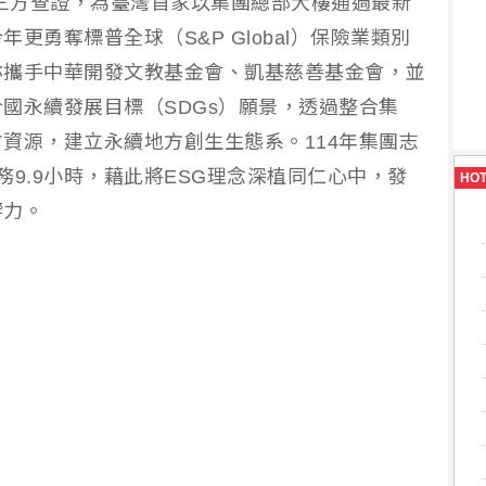
標準第三方查證，為臺灣首家以集團總部大樓通過最新
更勇奪標普全球（S&P Global）保險業類別
亦攜手中華開發文教基金會、凱基慈善基金會，並
國永續發展目標（SDGs）願景，透過整合集
資源，建立永續地方創生生態系。114年集團志
9.9小時，藉此將ESG理念深植同仁心中，發
HO
響力。