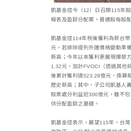
凱基金控今（12）日召開115年
報表及盈餘分配案，普通股每股配
凱基金控114年稅後獲利為新台幣（
元，若排除提列外匯價格變動準
新高；今年以來獲利更展現爆發力，
1.32元，加計FVOCI（透過
後累計獲利達523.29億元，換
歷史新高；其中，子公司凱基人壽
股票處分利益近300億元，雖不
供分配盈餘之基礎。
凱基金控表示，展望115年，台