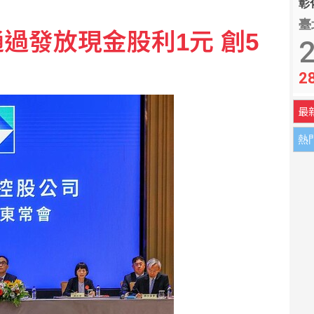
彰化
臺
過發放現金股利1元 創5
幣連2升創逾半個月新高
2
2
 本季首闖超級賽男雙8強
最
熱