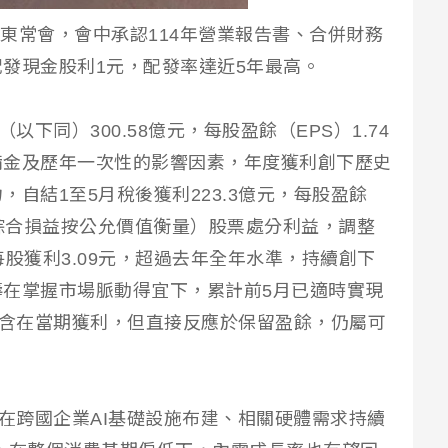
股東常會，會中承認114年營業報告書、合併財務
發現金股利1元，配發率達近5年最高。
以下同）300.58億元，每股盈餘（EPS）1.74
備金及歷年一次性的影響因素，年度獲利創下歷史
自結1至5月稅後獲利223.3億元，每股盈餘
其他綜合損益按公允價值衡量）股票處分利益，調整
算每股獲利3.09元，超過去年全年水準，持續創下
在掌握市場脈動得宜下，累計前5月已適時實現
包含在當期獲利，但直接反應於保留盈餘，仍屬可
灣在跨國企業AI基礎設施布建、相關硬體需求持續