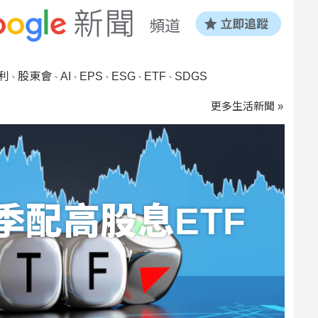
利
股東會
AI
EPS
ESG
ETF
SDGS
、
、
、
、
、
、
更多生活新聞 »
季配高股息ETF