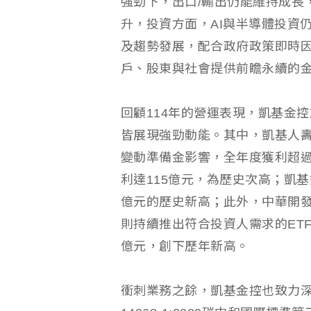
強勁下，出口/輸出仍能維持成長
升，投資方面，AI與半導體投資
及趨勢發展，配合政府政策即時
戶、股東與社會提供前瞻永續的
回顧114年的營運表現，凱基金
皆展現強勁動能。其中，凱基人壽
變動準備金影響，全年度獲利超過
利達115億元，為歷史次高；凱
億元的歷史新高；此外，中華開
則持續推出符合投資人需求的ETF
億元，創下歷年新高。
衝刺業務之餘，凱基金控也致力深耕