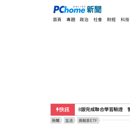
首頁
專題
政治
社會
財經
科技
快訊
8銀完成聯合學習驗證 
新聞
生活
高股息ETF
查處饒慶鈴 陸委會：海