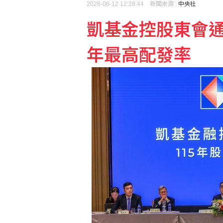
2026-06-12 12:28:44 新聞來源 :
中央社
凱基金控股東會通
外資匯入浪潮延續 新台
年最高配發率
韓國羽球賽黃睿璿何志偉