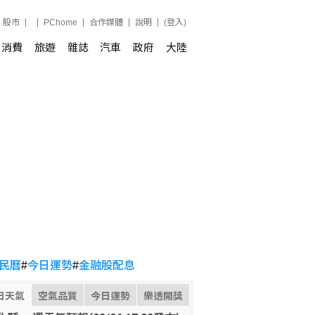
股市
PChome
合作媒體
說明
(登入)
消費
旅遊
雜誌
汽車
政府
大陸
民曆
#
今日運勢
#
金融股配息
日天氣
空氣品質
今日運勢
樂透開獎