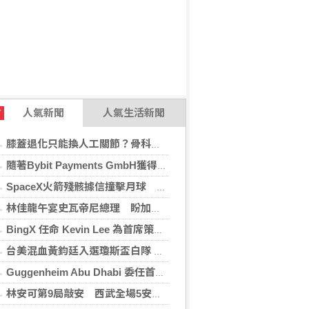
人氣新聞
人氣生活新聞
T
膝蓋退化只能換人工關節？骨科醫師解析「退化性關節炎」治療評估
隨著Bybit Payments GmbH獲得電子貨幣機構牌照，Bybit.eu進一步拓展其在歐洲的業務布局
SpaceX火箭殘骸據信撞擊月球 無即時畫面暫難確認
林佳龍午宴史瓦帝尼總理 盼加強各領域雙邊合作
BingX 任命 Kevin Lee 為首席策略長，加速推進多資產、以用戶為核心的發展願景
台美混血黃鈞廷入選瓊斯盃白隊 榮幸披台灣戰袍
Guggenheim Abu Dhabi 委任首任館長
林安可第9局敲安 西武全場5安遭羅德完封