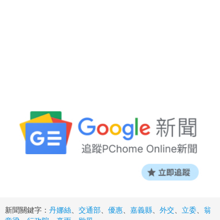
新聞關鍵字：
丹娜絲
、
交通部
、
優惠
、
嘉義縣
、
外交
、
立委
、
翁