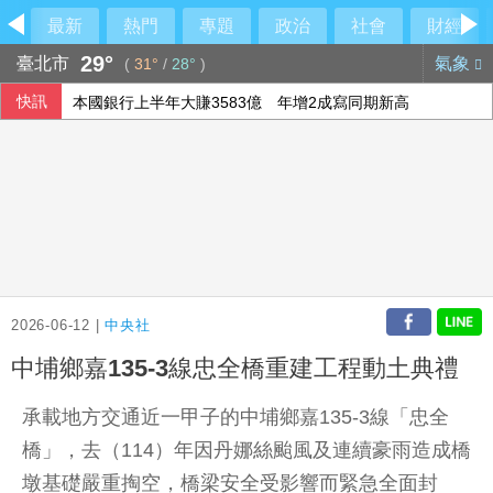
最新
熱門
專題
政治
社會
財經
29°
臺北市
氣象
(
31°
/
28°
)
快訊
本國銀行上半年大賺3583億 年增2成寫同期新高
設局詐騙慈濟10.6億 前彰化律師公會理事長陳昱瑄續押禁見
今彩539第115190期 頭獎3注中獎
國銀個人放款旺 6月大增2575億寫史上單月新高
2026-06-12 |
中央社
中埔鄉嘉135-3線忠全橋重建工程動土典禮
承載地方交通近一甲子的中埔鄉嘉135-3線「忠全
橋」，去（114）年因丹娜絲颱風及連續豪雨造成橋
墩基礎嚴重掏空，橋梁安全受影響而緊急全面封