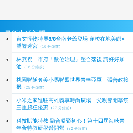
最新生活新聞
台文怪物特展8/8台南老爺登場 穿梭在地美饌×
聲響迷宮
(16 分鐘前)
林燕祝：市府「數位治理」整合落後 請好好加
油
(16 分鐘前)
桃園聯隊奪美小馬聯盟世界青棒亞軍 張善政接
機
(25 分鐘前)
小米之家進駐高雄義享時尚廣場 父親節開幕祭
三重超狂優惠
(27 分鐘前)
科技賦能特教 融合凝聚初心！第十四屆海峽青
年薈特教研學營開營
(32 分鐘前)