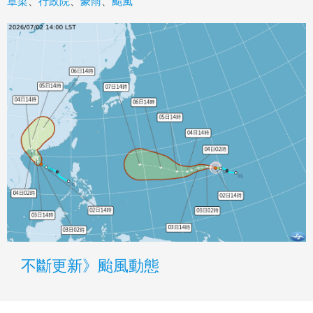
章梁
、
行政院
、
豪雨
、
颱風
不斷更新》颱風動態