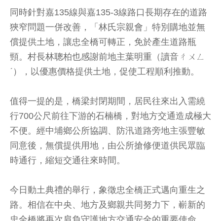
同時針對嘉135線與嘉135-3線路口長期存在的道路
狹窄問題一併改善，「林氏宗親會」特別購地並無
償提供土地，讓忠全橋可轉正，免於產生道路瓶
頸。村長林聰柏也感謝前地主葉明重（讀音ㄔㄨㄥ
ˊ），以優惠價格提供土地，促使工程順利推動。
值得一提的是，橋梁封閉期間，居民往來出入需繞
行700公尺前往下游的石楠橋，對地方交通造成極大
不便。經中埔鄉公所協調、防汛道路旁地主張豐敏
同意後，無償提供用地，由公所搶修便道供民眾臨
時通行，縮短交通往來時間。
今日動土典禮的舉行，象徵忠全橋正式邁向重生之
路。相信在中央、地方及鄉親共同努力下，嶄新的
忠全橋將再次肩負守護地方交通安全的重要使命，