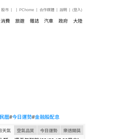
股市
PChome
合作媒體
說明
(登入)
消費
旅遊
雜誌
汽車
政府
大陸
民曆
#
今日運勢
#
金融股配息
日天氣
空氣品質
今日運勢
樂透開獎