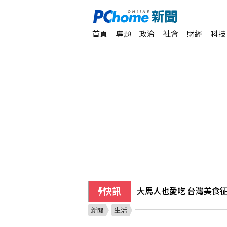
首頁
專題
政治
社會
財經
科技
快訊
大馬人也愛吃 台灣美食
新聞
生活
備戰反封鎖！管碧玲赴左