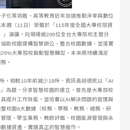
少子化等挑戰，高等教育近年加速推動淨零與數位
本週（11日）受邀於「115年度全國大專校院資
26）」演講，向現場逾200位全台大專院校主管分
，協助校園建構智慧辦公、整合校園數據、並落實
25%大專院校啟動智慧轉型，未來將持續滿足
服務。
所，相較10年前減少19所，資訊長胡德民以「AI
成果」為題，分享智慧校園的建立，首先是大專院校
工具提升工作效能，並培養以AI解決問題的習慣與
整校園6大數據（校務、學務、教務、總務、研
政管理、學生事務、教師評鑑、校園能源管理與永
的數據資產，實踐真正的智慧運作。