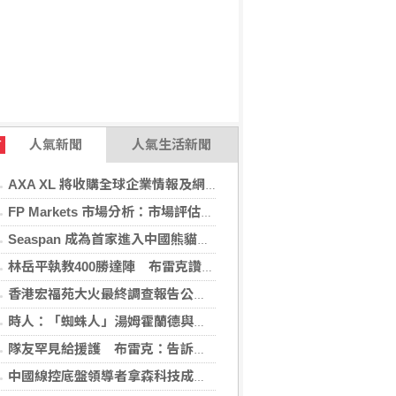
人氣新聞
人氣生活新聞
T
AXA XL 將收購全球企業情報及網絡安全顧問公司 S-RM
FP Markets 市場分析：市場評估下一步走勢，日圓再臨十字路口
Seaspan 成為首家進入中國熊貓債券市場的國際船東及營運商
林岳平執教400勝達陣 布雷克讚獲球員愛戴
香港宏福苑大火最終調查報告公布 菸頭引燃施工雜物
時人：「蜘蛛人」湯姆霍蘭德與辛蒂亞已辦派對慶祝結婚
隊友罕見給援護 布雷克：告訴自己不要搞砸
中國線控底盤領導者拿森科技成功登陸香港交易所