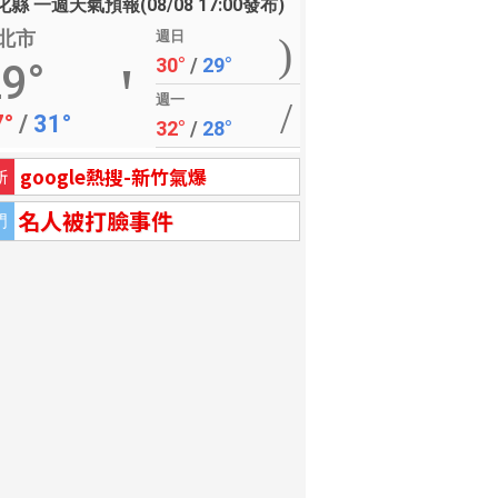
縣 一週天氣預報(08/08 17:00發布)
北市
週日
30°
/
29°
9°
週一
7°
/
31°
32°
/
28°
google熱搜-新竹氣爆
新
名人被打臉事件
門