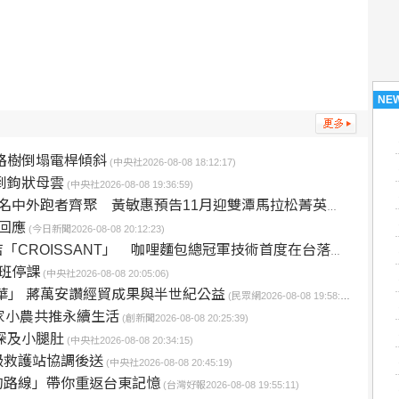
NE
路樹倒塌電桿傾斜
(中央社2026-08-08 18:12:17)
到鉤狀母雲
(中央社2026-08-08 19:36:59)
名中外跑者齊聚 黃敏惠預告11月迎雙潭馬拉松菁英賽
(台灣好報2026-
回應
(今日新聞2026-08-08 20:12:23)
ANT」 咖哩麵包總冠軍技術首度在台落地 2026得獎可頌搶先日本上市
班停課
(中央社2026-08-08 20:05:06)
年華」 蔣萬安讚經貿成果與半世紀公益
(民眾網2026-08-08 19:58:44)
家小農共推永續生活
(創新聞2026-08-08 20:25:39)
深及小腿肚
(中央社2026-08-08 20:34:15)
級救護站協調後送
(中央社2026-08-08 20:45:19)
的路線」帶你重返台東記憶
(台灣好報2026-08-08 19:55:11)