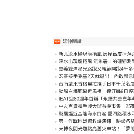
延伸閱讀
新北淡水疑現龍捲風 房屋鐵皮掉落
淡水出現龍捲風 氣象署：的確觀測
嘉義雙潭星光路跑父親節開跑4千多
宏碁接手兆基2天就退出 內政部急
台南遠東香格里拉攜手日本千葉名店「CROISS
颱風白海豚逼近馬祖 連江縣9日停
IEAT迎80週年首辦「永續共善嘉
中友百貨攜手興大辦有機市集 25
颱風逼近基隆海水倒灌 愛四路積水
第一作戰區戰傷救護演練 驗證各
東博夜間光雕點亮舊火車站！「夢