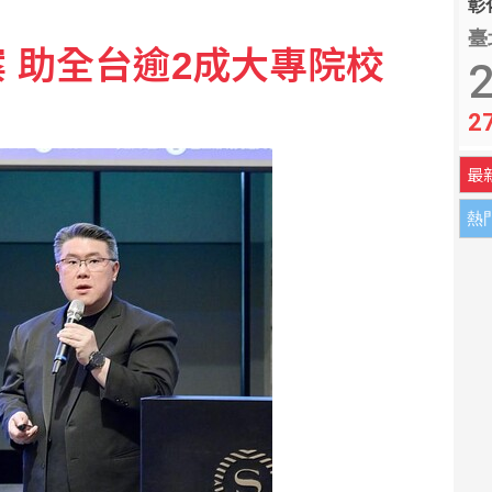
彰化
臺
案 助全台逾2成大專院校
 遭波及12歲女童不治
2
2
「我的心肝寶貝」思念爸爸
最
熱