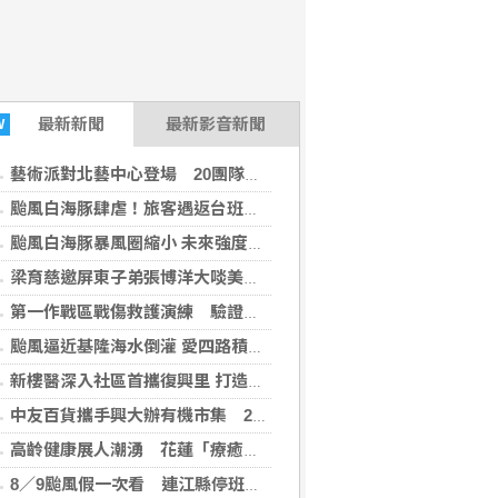
最新
新聞
最新影音新聞
W
藝術派對北藝中心登場 20團隊表演預熱台北藝穗節
颱風白海豚肆虐！旅客遇返台班機取消 達人勸「這件事要先做」
颱風白海豚暴風圈縮小 未來強度有減弱趨勢
08-08 20:21:55)
梁育慈邀屏東子弟張博洋大啖美食推廣小吃 聯手掃街拜票
第一作戰區戰傷救護演練 驗證各級救護站協調後送
(墨新聞2026-08-08 19:30:46)
颱風逼近基隆海水倒灌 愛四路積水深及小腿肚
新樓醫深入社區首攜復興里 打造全方位高齡友善防護網
中友百貨攜手興大辦有機市集 25家小農共推永續生活
高齡健康展人潮湧 花蓮「療癒之境」以五感體驗啟動身心五力
8／9颱風假一次看 連江縣停班課、竹縣8校停課不停班