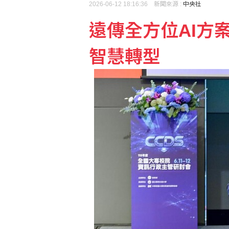
2026-06-12 18:16:36 新聞來源 :
中央社
遠傳全方位AI方
泰國校園槍擊案增至9死
智慧轉型
許富凱父親節登小巨蛋 