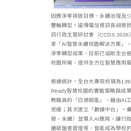
因應淨零排放目標、永續治理及
雙軸轉型。遠傳電信資訊長胡德民
訊行政主管研討會（CCDS 20
享「AI智慧永續校園解決方案」
淨零轉型成果，目前已協助全台逾
校園所需，提供全方位智慧應用
根據統計，全台大專院校現為139
Ready智慧校園的實戰策略與
教職員的「白領賦能」，藉由AI
思維；其次建立「數據中台」，彙
發、永續）並導入AI應用，讓行
續碳盤查管理等，皆能成為學校