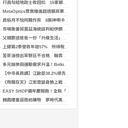
行員勾結地政士收回扣 15家銀行60多人涉案
MetaOptics聚焦推進超透鏡商業化 撤回納斯達克上市申請 並押後於美國作雙重上市之計劃
民俗月不怕阿飄作祟 6張神明卡護佑平安
市場衡量荷莫茲海峽談判和伊朗局勢 油價走高
父親節送爸爸一份「升級生活」的禮物！全國電子仁德中山店盛大開幕 家電9折、滿千抽好禮
上緯第2季營收年增57% 所得稅加徵衝擊短期獲利
苦茶油檢出苯駢芘不合格 翰霖公司自主通報產線即日停止作業
多元娛樂與運動需求升溫！Belkin 打造多情境科技配件生態系全新推出 Nintendo Switch 2 系列配件 升級遊戲體驗
【中市長民調】江啟臣38.2%領先何欣純14.1% 各年齡層支持度全線領先
《飛龍在天》江宏恩變身脆上戰神開轟藍白「砍國防砍公視」 挺公視留言引爆藍綠攻防
EASY SHOP週年慶開跑！全新「戀戀星光」雙爆款買一送一！讓你轉身即是焦點
錦霞樓重返南紡購物 夢時代黑毛屋新開張