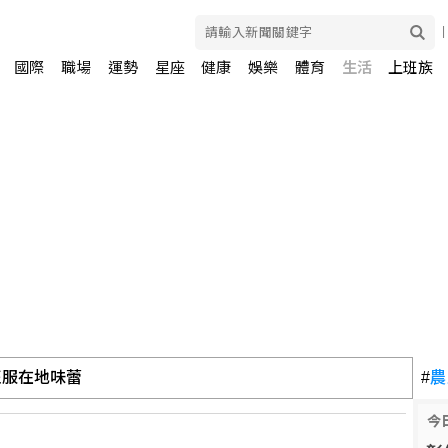
國際
職場
運勢
星座
健康
娛樂
體育
生活
上班族
征服在地味蕾
#
農
今
營驗證海巡平戰轉換