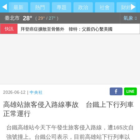
最新
熱門
專題
政治
社會
財經
28°
臺北市
氣象
(
29°
/
27°
)
快訊
拜登癌症擴散至骨骼外 韓特：父親仍心繫美國
2026-06-12 |
中央社
高雄站旅客侵入路線事故 台鐵上下行列車
正常運行
台鐵高雄站今天下午發生旅客侵入路線，遭165次自
強號撞上。台鐵公司表示，目前高雄站下行列車以