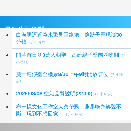
最新生活新聞
白海豚逼近淡水驚見巨龍捲！鉤狀母雲現蹤30
分鐘
(7 小時前)
開幕首日湧3萬人朝聖！高雄親子樂園區嗨翻
(7
小時前)
雙十連假臺金機票8/10上午9時開放訂位
(7 小時
前)
2026/08/08 空氣品質說明(22:00)
(7 小時前)
布一樣文化工作室太會帶動！燕巢晚會笑聲不
斷 玩到不想回家！
(8 小時前)