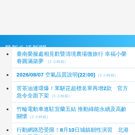
最新生活新聞
臺南榮服處相見歡暨清境農場微旅行 幸福小榮
眷圓滿築夢
(2 小時前)
2026/08/07 空氣品質說明(22:00)
(3 小時前)
苦茶油連環爆！苯駢芘超標名單再增2款 官方
急令全面下架
(3 小時前)
竹輪電動車進駐宜蘭五結 推動綠能永續及高齡
關懷
(3 小時前)
行動網路恐受限！8月10日城鎮韌性演習 北港