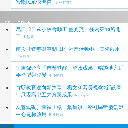
警籲民眾快準備
(3 小時前)
延伸閱讀
烏日旭日國小校舍動工 盧秀燕：任內第10所開
工
1 秒前
南投打造無礙空間 田寮社區活動中心電梯啟用
9 分鐘前
鍾東錦分享「苗栗甦醒」施政成果 暢談地方近
年轉型與改變
4 小時前
竹縣教育邁向新篇章 楊文科縣長視察2新設高
中展現高中五大方案成果
4 小時前
友善無礙、幸福上樓 集集鎮田寮社區歡慶活動
中心電梯啟用
5 小時前