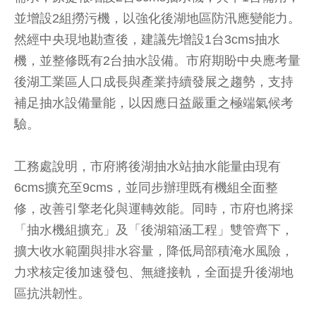
並增設2組撈污機，以強化後湖地區防汛應變能力。
然經中央現地勘查後，建議先增設1台3cms抽水
機，並整修既有2台抽水設備。市府期盼中央應考量
後湖工業區人口成長與產業持續發展之趨勢，支持
補足抽水設備量能，以因應日益嚴重之極端氣候考
驗。
工務處說明，市府將後湖抽水站抽水能量由現有
6cms擴充至9cms，並同步辦理既有機組全面整
修，改善引擎老化與運轉效能。同時，市府也將採
「抽水機組擴充」及「後湖箱涵工程」雙管齊下，
擴大收水範圍與排水容量，降低局部積淹水風險，
力求核定後加速發包、無縫接軌，全面提升後湖地
區抗洪韌性。