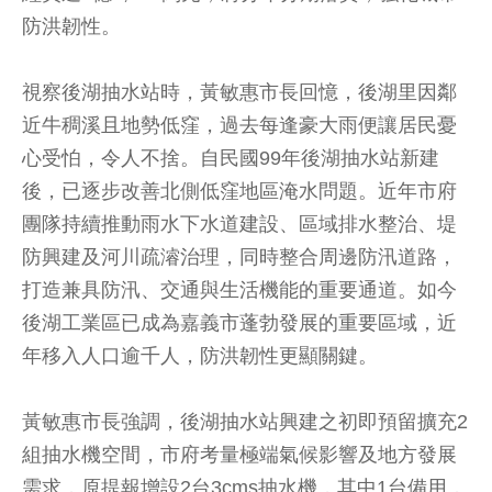
防洪韌性。
視察後湖抽水站時，黃敏惠市長回憶，後湖里因鄰
近牛稠溪且地勢低窪，過去每逢豪大雨便讓居民憂
心受怕，令人不捨。自民國99年後湖抽水站新建
後，已逐步改善北側低窪地區淹水問題。近年市府
團隊持續推動雨水下水道建設、區域排水整治、堤
防興建及河川疏濬治理，同時整合周邊防汛道路，
打造兼具防汛、交通與生活機能的重要通道。如今
後湖工業區已成為嘉義市蓬勃發展的重要區域，近
年移入人口逾千人，防洪韌性更顯關鍵。
黃敏惠市長強調，後湖抽水站興建之初即預留擴充2
組抽水機空間，市府考量極端氣候影響及地方發展
需求，原提報增設2台3cms抽水機，其中1台備用，