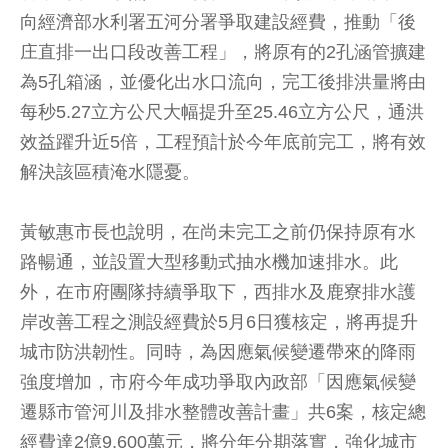
向經濟部水利署五河分署爭取建設經費，推動「後
庄直排一出口段改善工程」，將原有的2孔涵管擴建
為5孔箱涵，並優化出水口流向，完工後排洪量將由
每秒5.27立方公尺大幅提升至25.46立方公尺，通洪
效益躍升近5倍，工程預計於今年底前完工，將有效
解決該區積淹水隱憂。
黃敏惠市長也說明，在尚未完工之前仍保持原有水
路暢通，並設置大型移動式抽水機加速排水。此
外，在市府團隊持續爭取下，西排水及鹿寮排水護
岸改善工程之測設經費於5月6日獲核定，將再提升
城市防洪韌性。同時，為因應氣候變遷帶來的降雨
強度增加，市府今年成功爭取內政部「因應氣候變
遷縣市管河川及排水整體改善計畫」共6案，核定總
經費達2億9,600萬元，將分年分期落實，強化城市