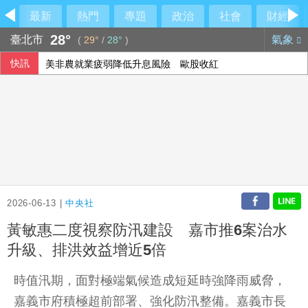
最新
熱門
專題
政治
社會
財經
28°
臺北市
氣象
(
29°
/
28°
)
快訊
美非農就業疲弱降低升息風險 歐股收紅
2026-06-13 |
中央社
黃敏惠二度視察防汛建設 嘉市推6案治水
升級、排洪效益增近5倍
時值汛期，面對極端氣候造成短延時強降雨威脅，
嘉義市府積極超前部署、強化防汛整備。嘉義市長