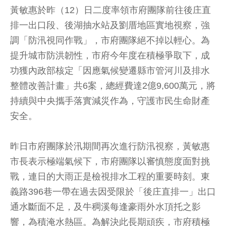
黃敏惠於昨（12）日二度率領市府團隊前往後庄直
排一出口段、後湖抽水站及劉厝地區實地視察，強
調「防汛視同作戰」，市府團隊絕不掉以輕心。為
提升城市防洪韌性，市府今年度在積極爭取下，成
功獲內政部核定「因應氣候變遷縣市管河川及排水
整體改善計畫」共6案，總經費達2億9,600萬元，將
持續與中央攜手落實減災作為，守護市民生命財產
安全。
昨日市府團隊於汛期間再次進行防汛視察，黃敏惠
市長表示極端氣候下，市府團隊以審慎態度面對挑
戰，連日的大雨正是檢視排水工程的重要時刻。東
義路396巷一帶在過去因受限於「後庄直排一」出口
通水斷面不足，及牛稠溪每逢豪雨外水頂托之影
響，為積淹水熱區。為解決此長期頑疾，市府積極