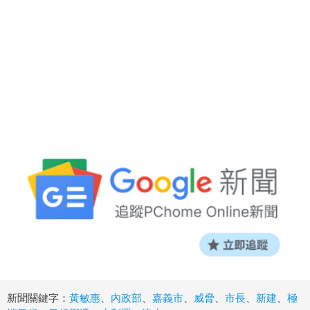
新聞關鍵字：
黃敏惠
、
內政部
、
嘉義市
、
威脅
、
市長
、
新建
、
極