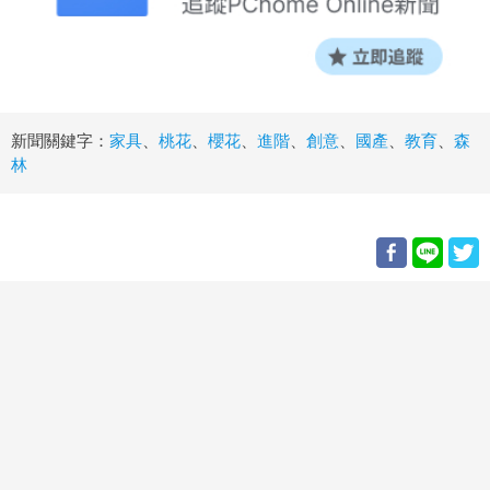
新聞關鍵字：
家具
、
桃花
、
櫻花
、
進階
、
創意
、
國產
、
教育
、
森
林