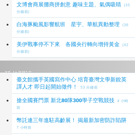
文博會商展攤商拼創意 趣味主題、氣偶吸睛
(35
分鐘前)
白海豚颱風影響航班 星宇、華航異動整理
(36
分鐘前)
美伊戰事停不下來 各國央行轉向增持黃金
(42
分鐘前)
延伸閱讀
臺文館攜手英國寫作中心 培育臺灣文學新銳英
譯人才 即日起開始徵件！
53 分鐘前
搶全國賽門票 新北80隊300學子空戰競技
4 小時
前
幣託連三年進駐高齡展！ 揭最新加密防詐陷阱
7 小時前