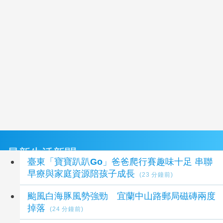
最新生活新聞
臺東「寶寶趴趴Go」爸爸爬行賽趣味十足 串聯
早療與家庭資源陪孩子成長
(23 分鐘前)
颱風白海豚風勢強勁 宜蘭中山路郵局磁磚兩度
掉落
(24 分鐘前)