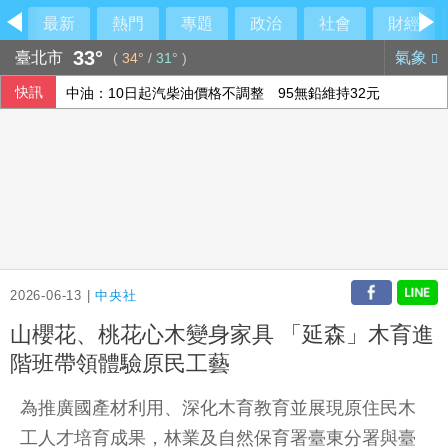
最新
熱門
專題
政治
社會
財經
33°
臺北市
氣象
(
34°
/
31°
)
快訊
中油：10日起汽柴油價格不調整 95無鉛維持32元
五角大廈將投資4億美元 助澳洲開發稀土礦物
泰國少年槍擊案震驚社會 揭家庭校園、槍枝管理困境
美參院50票對49票通過 川普前私人律師真除司法部長
2026-06-13 |
中央社
山櫻花、桃花心木變身家具 「延森」木育進
階班帶領體驗原民工藝
為推廣國產材利用、深化木育教育並展現原住民木
工人才培育成果，林業及自然保育署臺東分署與臺