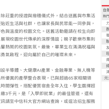
，除莊重的授證與撥穗儀式外，結合送舊與市集活
更貼近生活與社群，也讓家長與民眾能一同參與，
特色與溫度的校園文化。送舊活動邀請在校生向即
，展現校園世代傳承的深厚情誼；親子歡樂市集則
溫馨熱鬧的校園氣氛。最後，畢業生在滿滿祝福與
與勇氣啟程，迎向屬於自己的璀璨未來。
設半導體、大健康AI產業、金融專業、無人機等
所優異的產學整合表現，已與超過65家相關領
且時間彈性，搭配優質宿舍全年入住，學生選擇超
繳3千元，是「入學即就業」的最佳管道，還有
資訊請至中信科大官方網站查詢，或逕洽招生服務