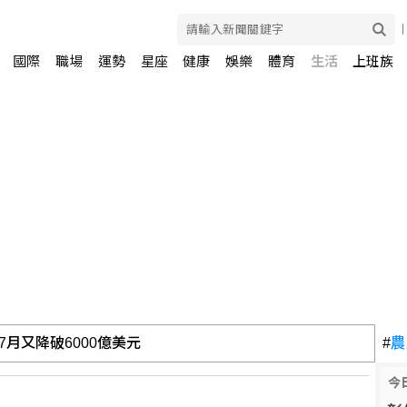
國際
職場
運勢
星座
健康
娛樂
體育
生活
上班族
月又降破6000億美元
#
農
今
 中信銀破364億元封王