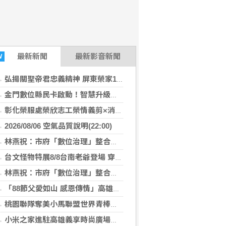
-06 22:06:05)
最新
新聞
最新影音新聞
W
弘揚關聖帝君忠義精神 屏東榮家1866周年聖誕祝壽誠心莊嚴
金門數位縣民卡啟動！智慧升級全島支付圈 加碼回饋限時開跑
彰化榮服處榮欣志工榮情義剪×消暑剉冰齊慶父親節
2026/08/06 空氣品質說明(22:00)
08-06 18:26:46)
林燕祝：市府「數位治理」整合落後 請好好加油
台文怪物特展8/8台南老爺登場 穿梭在地美饌×聲響迷宮
林燕祝：市府「數位治理」整合落後 請好好加油
「88節父愛如山 感恩傳情」高雄郵局向天下父親表達感謝
桃園聯隊奪美小馬聯盟世界青棒亞軍 張善政接機
小米之家進駐高雄義享時尚廣場 父親節開幕祭三重超狂優惠