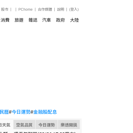
股市
PChome
合作媒體
說明
(登入)
消費
旅遊
雜誌
汽車
政府
大陸
民曆
#
今日運勢
#
金融股配息
日天氣
空氣品質
今日運勢
樂透開獎