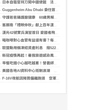
日本自衛官持刀闖中國使館 法庭上稱促中國改變外交
Guggenheim Abu Dhabi 委任首任館長
守護爸爸攝護腺健康 60歲男解尿異常 靠PHI檢測及早揪出攝護腺癌
舊振南「禮映仲秋」獻上百年漢餅心意 百日紅豆入餡經典蛋黃酥、噶瑪蘭聯名月餅、獨特人氣款必嚐
漢光42號實兵演習首日 愛國者飛彈車高雄罕見現蹤
喝咖啡對心血管有益還有害？每日可以喝幾杯咖啡？美心臟協會一次解答
歐盟動用俄凍結資產利息 撥522億元援助烏克蘭
新冠疫情再起！暑假旅遊感染風險增 專家教你這樣做好防護
早餐吃錯小心越吃越累！營養師點名3大NG組合：根本「台式安眠藥」
美國各地AI資料中心抵制浪潮 川普指控北京煽動
F-16V夜航因降雨偏離跑道 空軍：人員安全飛機輕損