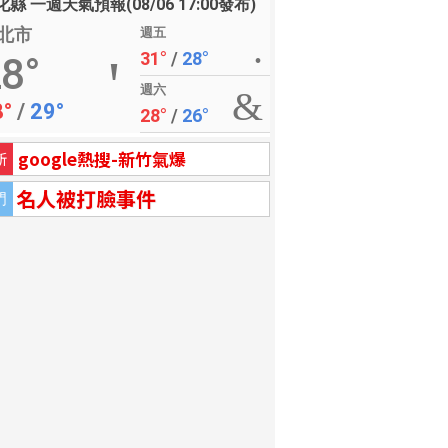
縣 一週天氣預報(08/06 17:00發布)
北市
週五
31°
/
28°
8°
週六
8°
/
29°
28°
/
26°
google熱搜-新竹氣爆
新
名人被打臉事件
門