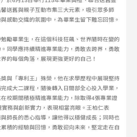
）於6月13日舉行115年畢業典禮、聯合送舊暨
溫馨送舊與親子互動市集三大元素，吸引眾多師
樂與感動交織的氛圍中，為畢業生留下難忘回憶。
中勉勵畢業生，在這個科技狂飆、世界隨時在變的
力。同學應持續精進專業能力，勇敢去跨界，勇敢
世界的每個角落，展現更強更好的自己！
長獎與「專利王」殊榮，他在求學歷程中展現堅持
讀完成大二課程，隨後轉入日間部全心投入學業，
在校期間積極精進專業能力，除取得4張專業證
現實務與創新實力，表現相當亮眼。王柏仁表
源與師長的悉心指導，讓他得以穩健成長；同時也
大累積的經驗與回憶，勇敢迎向未來，堅定走在自