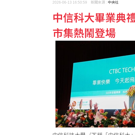
2026-06-13 16:50:59 新聞來源 :
中央社
中信科大畢業典
美制裁古巴武裝部隊首長
市集熱鬧登場
首張金色金屬卡面市 美