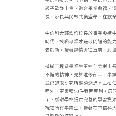
中信科技大學（下稱「中信科大」
親子歡樂市集，融合畢業典禮、
長、家長與民眾共襄盛舉，在歡
中信科大鄭欽哲校長於畢業典禮
時代，技職專業才是最閃耀的能
去創新，帶著熱情勇往直前，到
機械工程系畢業生王柏仁榮獲市
不懈的精神，先於進修部半工半
並已錄取研究所繼續深造。王柏仁
照外，更累積10件發明專利，展
示，感謝學校提供完善的學習資
祝福所有畢業生，帶著在中信科