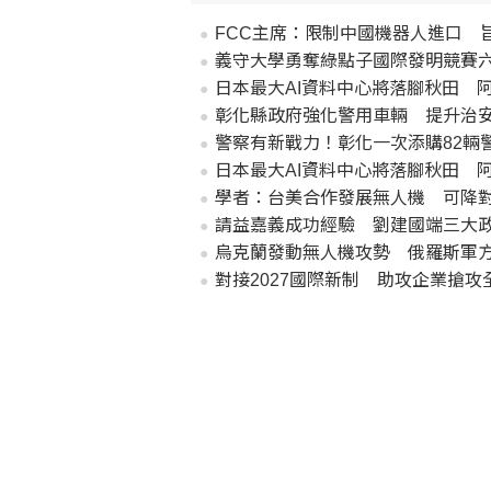
FCC主席：限制中國機器人進口 
義守大學勇奪綠點子國際發明競賽六
日本最大AI資料中心將落腳秋田 
彰化縣政府強化警用車輛 提升治
警察有新戰力！彰化一次添購82輛
日本最大AI資料中心將落腳秋田 
學者：台美合作發展無人機 可降
請益嘉義成功經驗 劉建國端三大
烏克蘭發動無人機攻勢 俄羅斯軍方
對接2027國際新制 助攻企業搶攻全