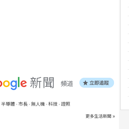
半導體
市長
無人機
科技
證照
、
、
、
、
、
更多生活新聞 »