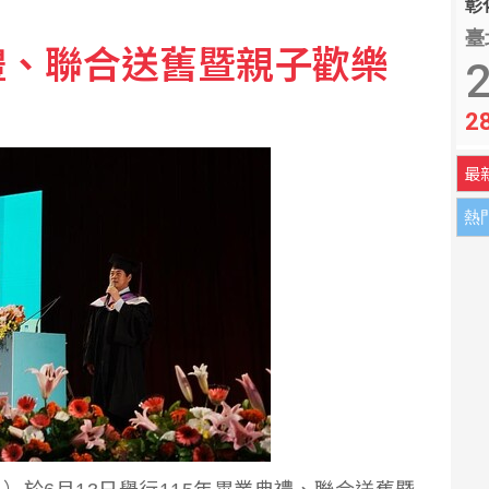
彰化
臺
禮、聯合送舊暨親子歡樂
及軍購網絡 駐中俄武官在列
2
2
國運通尊寵新富族
最
熱