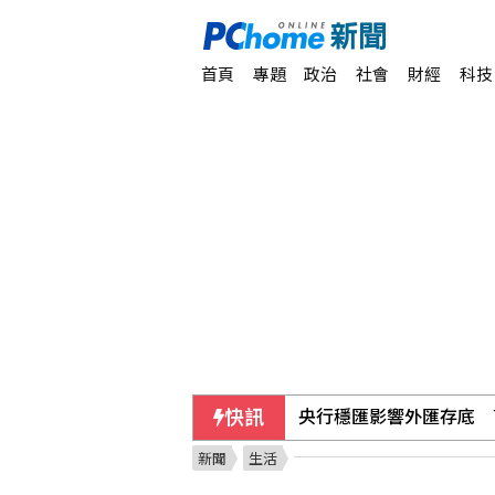
首頁
專題
政治
社會
財經
科技
快訊
央行穩匯影響外匯存底 7
新聞
生活
國銀上半年暴賺3583億