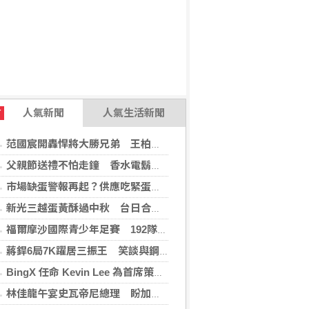
人氣新聞
人氣生活新聞
T
范國宸開轟悍將大勝兄弟 王柏融再見安雄鷹擒猿
父親節送禮不怕走鐘 香水電鬍刀千年不敗
市場缺蛋警報再起？供應吃緊蛋價蠢蠢欲動
新光三越蛋黃酥過中秋 台日合作開發話題新品
福爾摩沙國際青少年足賽 192隊參賽規模創新高
蔣銲6局7K躍居三振王 笑談與鋼龍良性競爭
BingX 任命 Kevin Lee 為首席策略長，加速推進多資產、以用戶為核心的發展願景
林佳龍午宴史瓦帝尼總理 盼加強各領域雙邊合作