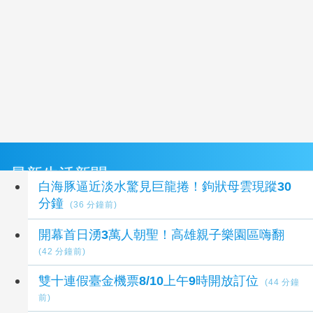
最新生活新聞
白海豚逼近淡水驚見巨龍捲！鉤狀母雲現蹤30
分鐘
(36 分鐘前)
開幕首日湧3萬人朝聖！高雄親子樂園區嗨翻
(42 分鐘前)
雙十連假臺金機票8/10上午9時開放訂位
(44 分鐘
前)