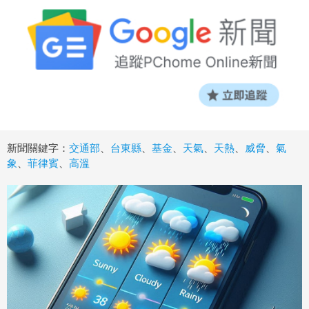
新聞關鍵字：
交通部
、
台東縣
、
基金
、
天氣
、
天熱
、
威脅
、
氣
象
、
菲律賓
、
高溫