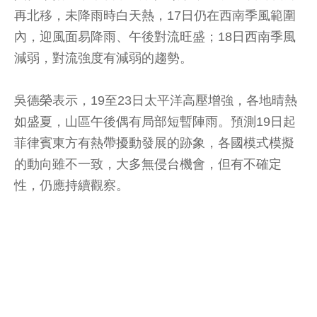
再北移，未降雨時白天熱，17日仍在西南季風範圍
內，迎風面易降雨、午後對流旺盛；18日西南季風
減弱，對流強度有減弱的趨勢。
吳德榮表示，19至23日太平洋高壓增強，各地晴熱
如盛夏，山區午後偶有局部短暫陣雨。預測19日起
菲律賓東方有熱帶擾動發展的跡象，各國模式模擬
的動向雖不一致，大多無侵台機會，但有不確定
性，仍應持續觀察。