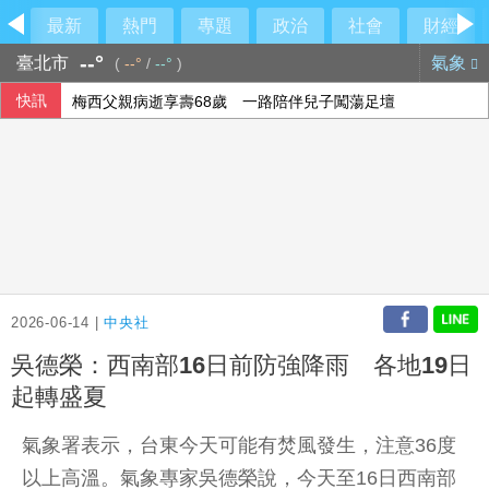
最新
熱門
專題
政治
社會
財經
--°
臺北市
氣象
(
--°
/
--°
)
快訊
梅西父親病逝享壽68歲 一路陪伴兒子闖蕩足壇
2026-06-14 |
中央社
吳德榮：西南部16日前防強降雨 各地19日
起轉盛夏
氣象署表示，台東今天可能有焚風發生，注意36度
以上高溫。氣象專家吳德榮說，今天至16日西南部