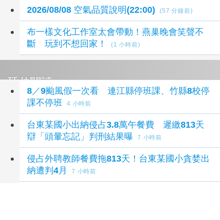
2026/08/08 空氣品質說明(22:00)
(57 分鐘前)
布一樣文化工作室太會帶動！燕巢晚會笑聲不
斷 玩到不想回家！
(1 小時前)
延伸閱讀
8／9颱風假一次看 連江縣停班課、竹縣8校停
課不停班
4 小時前
台東某國小出納侵占3.8萬午餐費 遲繳813天
辯「頭暈忘記」判刑結果曝
7 小時前
侵占外聘教師餐費拖813天！台東某國小貪婪出
納遭判4月
7 小時前
原住民高等教育粗在學率約6成 多數讀護理
8 小
時前