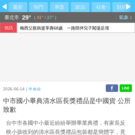
最新
熱門
專題
政治
社會
財經
29°
臺北市
氣象
(
31°
/
27°
)
快訊
梅西父親病逝享壽68歲 一路陪伴兒子闖蕩足壇
2026-06-14 |
中央社
中市國小畢典清水區長獎禮品是中國貨 公所
致歉
台中市各國中小最近紛紛舉辦畢業典禮，有家長反
映小孩收到的清水區長獎禮品包裝都是簡體字，竟