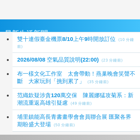
最新生活新聞
雙十連假臺金機票8/10上午9時開放訂位
(10 分鐘
前)
2026/08/08 空氣品質說明(22:00)
(23 分鐘前)
布一樣文化工作室 太會帶動！燕巢晚會笑聲不
斷 大家玩到「挑到累了」
(35 分鐘前)
范織欽疑涉貪120萬交保 陳麗娜猛攻菊系：新
潮流重返高雄引疑慮
(49 分鐘前)
埔里鎮能高長青書畫學會會員聯合展 匯聚各界
期盼盛大登場
(50 分鐘前)