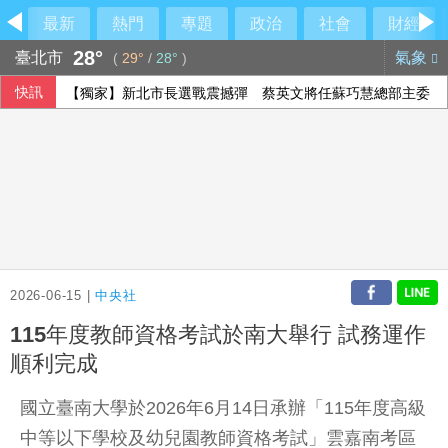
最新
熱門
專題
政治
社會
財經
28°
臺北市
氣象
(
29°
/
28°
)
快訊
【獨家】新北市長選戰震撼彈 蔡英文將任蘇巧慧總部主委
2026-06-15 |
中央社
115年度教師資格考試於南大舉行 試務運作
順利完成
國立臺南大學於2026年6月14日承辦「115年度高級
中等以下學校及幼兒園教師資格考試」雲嘉南考區