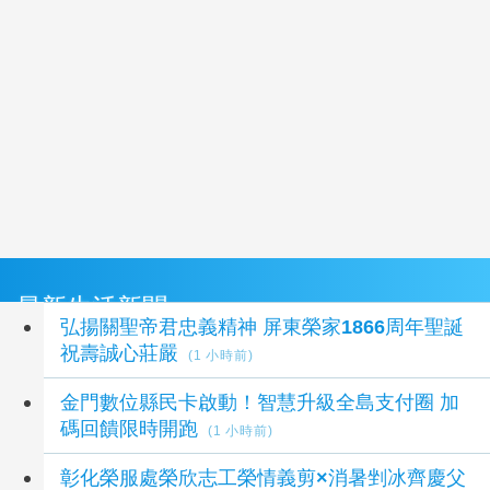
最新生活新聞
弘揚關聖帝君忠義精神 屏東榮家1866周年聖誕
祝壽誠心莊嚴
(1 小時前)
金門數位縣民卡啟動！智慧升級全島支付圈 加
碼回饋限時開跑
(1 小時前)
彰化榮服處榮欣志工榮情義剪×消暑剉冰齊慶父