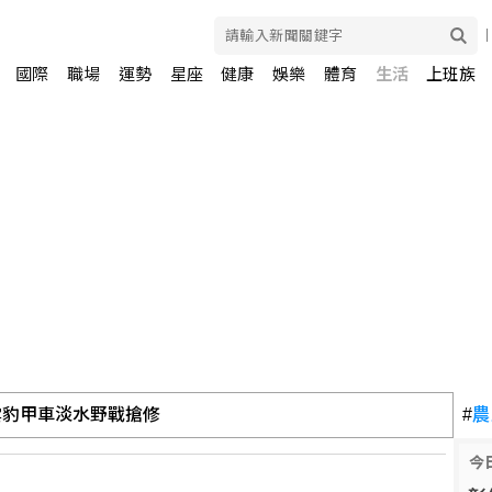
國際
職場
運勢
星座
健康
娛樂
體育
生活
上班族
代表上任2天閃辭兆基屋管董座、退出經營層
#
農
今
雲豹甲車淡水野戰搶修