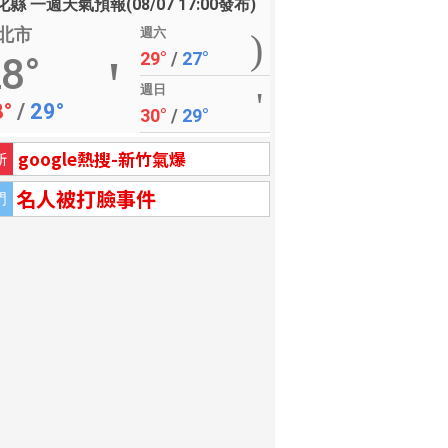
縣 一週天氣預報(08/07 17:00發布)
北市
週六
29°
/
27°
8°
週日
8°
/
29°
30°
/
29°
google熱搜-新竹氣爆
新
名人被打臉事件
門