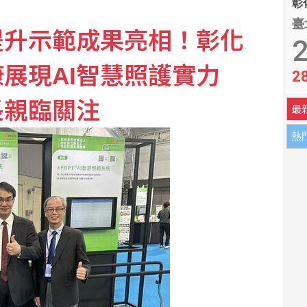
彰化
臺
提升示範成果亮相！彰化
2
康展現AI智慧照護實力
2
長親臨關注
最
熱