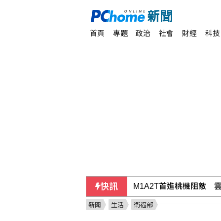
首頁
專題
政治
社會
財經
科技
快訊
發現內部管理缺失 宏碁
新聞
生活
衛福部
M1A2T首進桃機阻敵 