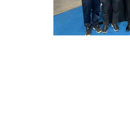
由國家科學及技術委員會攜手數
「2026大南方AI智慧健康展」
品質獎勵計畫」成果表現優異，
代表機構參展，並攜手智慧照護
示AI智慧照護實際導入成果，展
松柏住宿長照機構近年積極導入滙嘉
運用非侵入式光纖生理監測技術，
感測照護等應用，協助照護團隊
質、降低人力負擔，並符合衛福