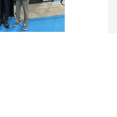
位發展部、衛生福利部及臺南市政府共同主辦的
12日盛大登場。因參與衛生福利部「住宿機構照顧
彰化縣私立松柏住宿長照機構獲衛福部遴選為示範
合作夥伴滙嘉健康生活科技股份有限公司，共同展
現科技輔助照護與長照服務創新應用的具體成效。
健康自主研發之 nFOPT® AI智慧照護系統，
結合24小時智慧巡房、AI翻身久臥管理及智慧
即時掌握住民安全與健康狀況，有效提升照護品
部住宿機構照顧品質提升政策方向。