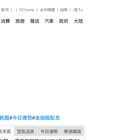
股市
PChome
合作媒體
說明
(登入)
消費
旅遊
雜誌
汽車
政府
大陸
民曆
#
今日運勢
#
金融股配息
日天氣
空氣品質
今日運勢
樂透開獎