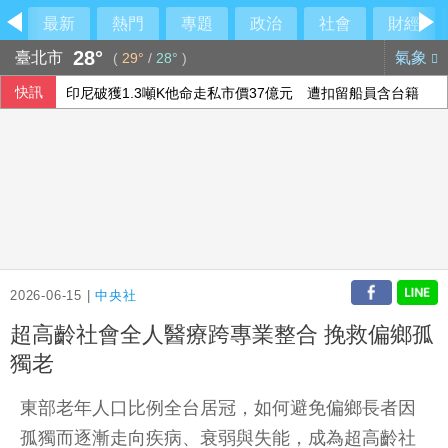
最新
熱門
專題
政治
社會
財經
28°
臺北市
氣象
(
29°
/
28°
)
快訊
印尼破獲1.3噸K他命走私市價37億元 遭扣留船員含台籍
以總理拒絕美15點加薩計畫 稱哈瑪斯徹底繳械才撤軍
李逸洋批原爆典禮矮化台灣 長崎市稱與去年同無降格
澤倫斯基：最多5萬名北韓軍人將部署至俄羅斯
2026-06-15 |
中央社
超高齡社會全人醫療跨專業整合 挽救偏鄉孤
獨老
東部老年人口比例全台居冠，如何避免偏鄉長者因
孤獨而逐漸走向疾病、衰弱與失能，成為超高齡社