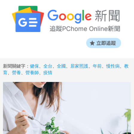
新聞關鍵字：
健保
、
全台
、
全國
、
居家照護
、
年前
、
慢性病
、
教
育
、
營養
、
營養師
、
疫情