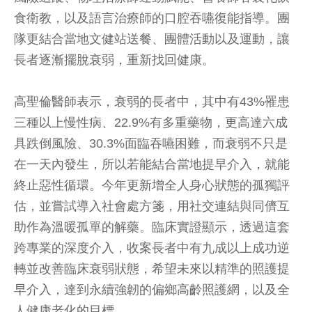
食衛教，以及語言治療師的口腔吞嚥復能指導。團
隊更結合當地文健站送餐、團體活動以及運動，讓
長者逐漸擺脫衰弱，重新找回健康。
高聖倫醫師表示，衰弱的長者中，其中有43%罹患
三種以上慢性病、22.9%有多重藥物，更高達六成
具跌倒風險、30.3%面臨吞嚥困難，而衰弱不只是
在一天內發生，所以若能結合當地提早介入，就能
終止惡性循環。今年更新增全人身心狀態的孤獨評
估，並嘗試導入社會處方箋，用社交連結與同儕互
助作為溫暖孤單的解藥。臨床實證顯示，透過這套
跨專業的深度介入，收案長者中有九成以上成功逆
轉並改善臨床衰弱狀態，希望未來以精準的照護提
早介入，達到永續強韌的偏鄉高齡照護網，以及全
人健康老化的目標。