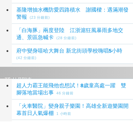
基隆增抽水機防愛四路積水 謝國樑：遇滿潮發
警報
(23 分鐘前)
「白海豚」兩度登陸 江浙滬狂風暴雨多地交
通、景區急喊卡
(28 分鐘前)
府中變身嘻哈大舞台 新北街頭學校嗨唱5小時
(42 分鐘前)
延伸閱讀
超人力霸王能飛他也想試！8歲童高處一躍 雙
腳落地當場出事
46 分鐘前
「火車醫院」變身親子樂園！高雄全新遊樂園開
幕首日人氣爆棚
1 小時前
少年走進古崗社區體驗SUP獨木舟 培養健康知