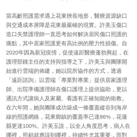
當高齡照護需求遇上花東狹長地形，醫療資源缺口
與交通成本屏障是花東最嚴峻的現實。許美玉傷口
造口失禁護理師一直思考如何解決居民傷口照護的
痛點，其中居家照護更有高比例的壓力性損傷。自
2020年因為新冠疫情，促使遠距醫療蓬勃興起，在
護理部鍾主任的支持與指導之下，許美玉與團隊開
始進行雲端的佈建，她以院所協作的方式，透過
「遠距諮詢」以雲端「專業對專業」提供居家護理
師、出院準備護理師在傷口護理上提供協助，更以
通訊方式讓病人及家屬、看護有正確知能的衛教。
在六年間，她與團隊成功築成一條覆蓋縱谷到海岸
線的照護網絡，花東鄉鎮的覆蓋率已達86%，花蓮
縣更達100%。許美玉說，以全人角度思考，病人在
哪裡，照顧就應該到哪裡，持續性尤其重要，而對