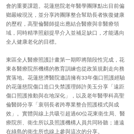
會的重要課題。花蓮慈院老年醫學團隊點出目前偏
鄉嚴峻現況，並分享跨團隊整合幫助長者恢復健康
的歷程，高聖倫醫師提出應結合醫療與非醫療領
域，同時精準照顧提早介入並補足缺口，才能邁向
全人健康老化的目標。
東區全人醫療照護計畫第一期即將階段性完成，花
東各醫療院所機構的教育訓練也從政策規劃走向務
實落地。花蓮慈濟醫院邀請擁有33年傷口照護經驗
的花蓮慈院傷口造口失禁護理師許美玉分享「遠距
傷口照護推動與在地深化」，以及老年醫學科高聖
倫醫師分享「衰弱長者跨專業整合照護模式與成
效」。實體與線上共吸引超過60位花東衛生局、醫
療院所、衛生所以及照護機構人員共同聆聽；連遠
在綠島的衛生所也線上參與這次的分享。