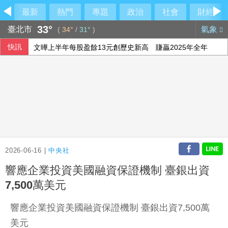
最新
熱門
專題
政治
社會
財經
33°
臺北市
氣象
(
34°
/
31°
)
快訊
文曄上半年每股盈餘13元創歷史新高 賺贏2025年全年
緬甸總統敏昂萊正式訪問泰國 民團批勿替軍政府背書
參訪亞創中心 劉建國：雲嘉共創無人機產業廊帶
台糖驗出致癌油竟未通報！藍委揭董事名單
2026-06-16 |
中央社
響應企業投資美國融資保證機制 臺銀出資
7,500萬美元
響應企業投資美國融資保證機制 臺銀出資7,500萬
美元