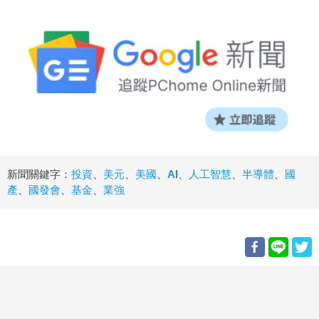
新聞關鍵字：
投資
、
美元
、
美國
、
AI
、
人工智慧
、
半導體
、
國
產
、
國發會
、
基金
、
業強