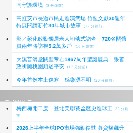
同守護環境
(8 分鐘前)
高虹安市長邀市民走進演武場 竹塹文獻30週年
特展閱讀新竹30年城市故事
(12 分鐘前)
影／彰化啟動獨居老人地毯式訪查 720名關懷
員兩年將訪視5.2萬多戶
(16 分鐘前)
大溪普濟堂關聖帝君1867周年聖誕慶典 張善
政祈願桃園順遂平安
(17 分鐘前)
今年首例本土傷寒 感染源不明
(20 分鐘前)
延伸閱讀
梅西梅開二度 登北美聯賽盃歷史進球王
23 分鐘
前
2026上半年全球IPO市場強勁復甦 募資額飆升