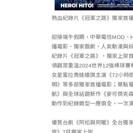
熱血紀錄片《冠軍之路》獨家首
迎接端午假期，中華電信MOD、Ha
播電影、獨家戲劇、人氣動漫與綜
紀錄片《冠軍之路》，獨家上架首週即
領觀眾重溫2024世界12強棒
女星蜜拉喬娃維琪主演《72小時
明》等多部獨家首播電影；單點
航》與全球話題新作《麥可傑克
動作到紀錄類型一應俱全，一次
優質台劇《阿松與阿暖》全台獨家《
旅》7月獨家上架