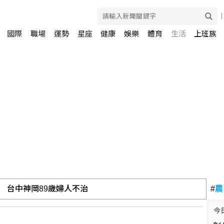
國際
職場
運勢
星座
健康
娛樂
體育
生活
上班族
 台中神岡89歲婦人不治
#
農
今
喪生 9年級學生涉案