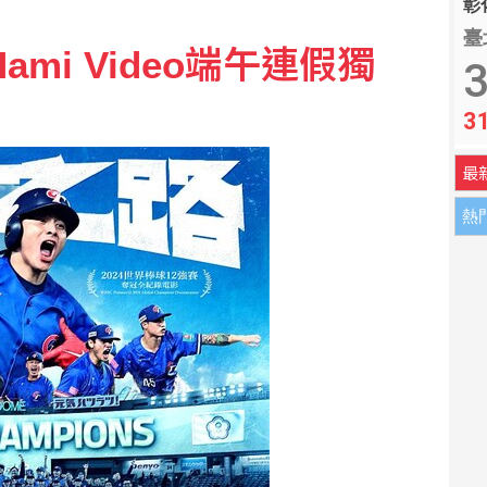
彰化
臺
鬧場 花逾6千萬翻新場館
mi Video端午連假獨
3
3
破15萬 喊話：公共媒體屬於每位台灣人
最
熱