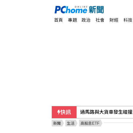
首頁
專題
政治
社會
財經
科技
過馬路與大貨車發生碰撞
快訊
新聞
生活
高股息ETF
曼谷北郊中學槍擊2教師