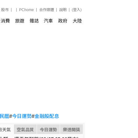
股市
PChome
合作媒體
說明
(登入)
消費
旅遊
雜誌
汽車
政府
大陸
民曆
#
今日運勢
#
金融股配息
日天氣
空氣品質
今日運勢
樂透開獎