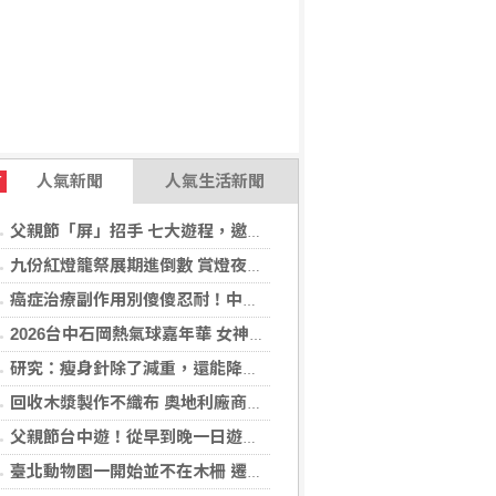
人氣新聞
人氣生活新聞
T
父親節「屏」招手 七大遊程，邀您陪爸爸一起過節「趣」！
九份紅燈籠祭展期進倒數 賞燈夜遊解謎集章「趣」！
癌症治療副作用別傻傻忍耐！中醫個人化體質調理 助癌友緩解疲憊與不適
2026台中石岡熱氣球嘉年華 女神台東天后宮媽祖以熱氣球造型、李多慧一起加持助陣
研究：瘦身針除了減重，還能降低罹癌機率
回收木漿製作不織布 奧地利廠商得獎
父親節台中遊！從早到晚一日遊行程推薦，美食、美景一次滿足！
臺北動物園一開始並不在木柵 遷園40周年之際，舉辧「與象同在、迎象未來」特展！