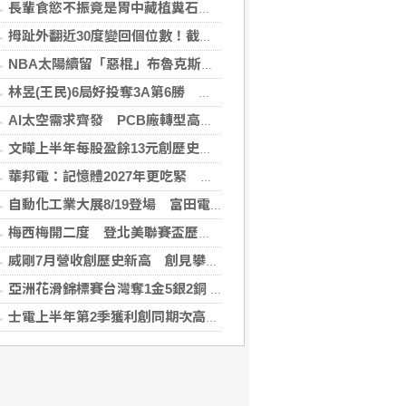
長輩食慾不振竟是胃中藏植糞石？醫用「可樂」化解危機
拇趾外翻近30度變回個位數！截骨矯正助重返登山活動
NBA太陽續留「惡棍」布魯克斯 簽3年23億合約
林昱(王民)6局好投奪3A第6勝 鄭宗哲3度上壘
AI太空需求齊發 PCB廠轉型高階產品迎收成
文曄上半年每股盈餘13元創歷史新高 賺贏2025年全年
華邦電：記憶體2027年更吃緊 啟動高雄廠模組B擴建計畫
自動化工業大展8/19登場 富田電機秀機器人關節模組
梅西梅開二度 登北美聯賽盃歷史進球王
威剛7月營收創歷史新高 創見攀同期高點
亞洲花滑錦標賽台灣奪1金5銀2銅 團隊表現超出預期
士電上半年第2季獲利創同期次高 看好AIDC拉貨需求