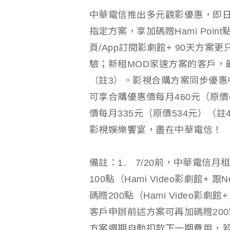
中華電信推出多元觀影優惠，即日起
指定方案，享加碼贈Hami Point
頁/App訂閱影劇館+ 90天方案
驗；新租MOD家速方案的客戶，最高加
（註3）。影視合購方案同步優惠中，申辦
可享合購優惠價每月460元（原價6
價每月335元（原價534元）（
影視娛樂饗宴，盡在中華電信！
備註：1. 7/20前，中華電信
100點（Hami Video影劇館+ 
碼贈200點（Hami Video影
客戶申辦前述方案可再加碼贈20
方案週期自動扣款下一期費用，