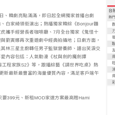
映台、日、韓劇亮點滿滿，即日起全網獨家首播台劇
白家綺領銜演出；熱播獨家韓綜《Bonjour麵
虎攜手經營長者咖啡廳、7月全台獨家《鬼怪十
銀與劉寅娜再次重遊劇中經典拍攝地；日劇方面，
米其林三星主廚轉任男子監獄營養師、譜出笑淚交
喜愛內容包括：人氣動漫《杖與劍的魔劍譚
與工程家族S2》等，跟播綜藝《請世界吃桌》熱
o不斷更新最新最豐富的海量優質內容，滿足客戶端午
閱只要399元、新租MOD家速方案最高贈Hami