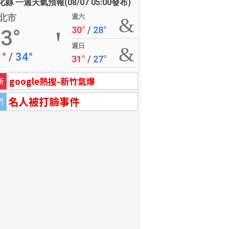
縣 一週天氣預報(08/07 05:00發布)
北市
週六
30°
/
28°
3°
週日
1°
/
34°
31°
/
27°
google熱搜-新竹氣爆
新
名人被打臉事件
門