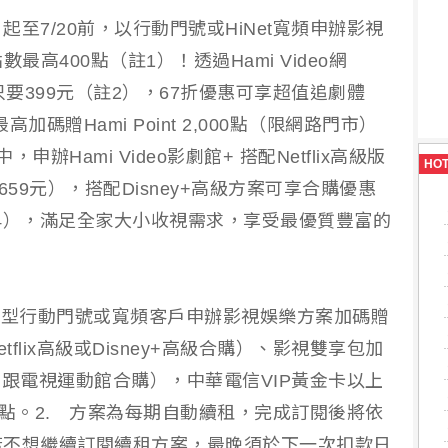
至7/20前，以行動門號或HiNet寬頻申辦影視
點數最高400點（註1）！透過Hami Video網
更只要399元（註2），67折優惠可享超值追劇體
碼贈Hami Point 2,000點（限網路門市）
Hami Video影劇館+ 搭配Netflix高級版
HO
59元），搭配Disney+高級方案可享合購優惠
註4），滿足全家大小收視需求，享受最優質豐富的
月租型行動門號或寬頻客戶申辦影視娛樂方案加碼贈
跟Netflix高級或Disney+高級合購）、影視雙享包加
劇館+ 跟電視運動館合購），中華電信VIP黃金卡以上
0點。2. 方案為每期自動續租，完成訂閱後將依
若不想繼續訂閱續租方案，最晚須於下一次扣款日