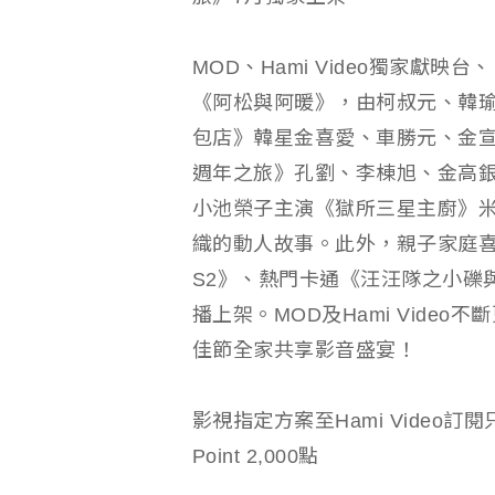
MOD、Hami Video獨家獻
《阿松與阿暖》，由柯叔元、韓瑜、
包店》韓星金喜愛、車勝元、金宣
週年之旅》孔劉、李棟旭、金高
小池榮子主演《獄所三星主廚》
織的動人故事。此外，親子家庭
S2》、熱門卡通《汪汪隊之小礫
播上架。MOD及Hami Vide
佳節全家共享影音盛宴！
影視指定方案至Hami Video訂
Point 2,000點