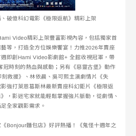
播、破億科幻電影《極限返航》精彩上架
mi Video精彩上架豐富影視內容，包括獨家首
藝等，打造全方位娛樂饗宴！力推2026年賣座
創Hami Video影劇館+ 全館收視冠軍，帶
球賽奪冠時刻的熱血與感動；另有《惡靈古堡》動作
即刻救援》、林依晨、吳可熙主演劇情片《失
電影強打萊恩葛斯林最新賣座科幻鉅片《極限返
森》，影迷宅家就能輕鬆掌握強片脈動，從劇情、
滿足全家觀影需求。
Bonjour麵包店》好評熱播！《鬼怪十週年之