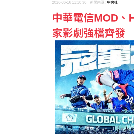
2026-06-16 11:10:30 新聞來源 :
中央社
印度羽球世錦賽防鳥屎再
中華電信MOD、Ha
家影劇強檔齊發
公視反凍刪預算連署7天