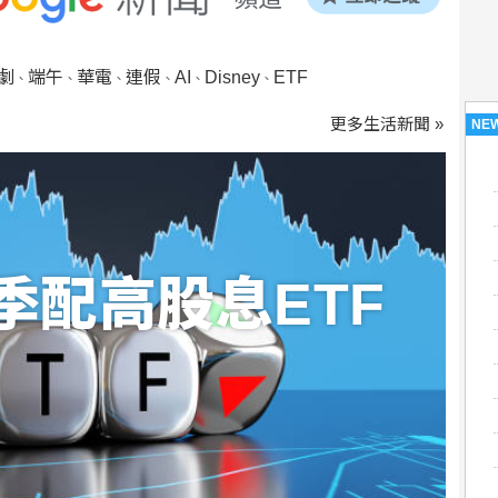
劇
端午
華電
連假
AI
Disney
ETF
、
、
、
、
、
、
更多生活新聞 »
NE
季配高股息ETF