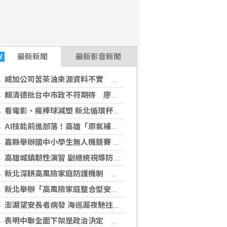
最新
新聞
最新影音新聞
W
威加公司苦茶油來源資料不實 北市重罰300萬元
賴清德批台中市政不符期待 廖偉翔例舉反嗆
看電影、瘋棒球減塑 新北循環杯回歸抽電影票、悍將好禮
AI技能前進部落！高雄「原氣補給」免費開課 助原民青年職涯升級
嘉縣舉辦國中小學生無人機競賽 展現學習成果
高雄城鎮韌性演習 副總統視導防災協作醫療降載
新北深耕高風險家庭防護機制 持續整合社會安全網
新北舉辦「高風險家庭整合型安全網研討會」 以四大議題串聯各局處，精進全齡服務
澎湖望安長者病發 海巡漏夜馳往救援送醫
表明中聯全面下架是政治決定 石崇良：我負政治決定