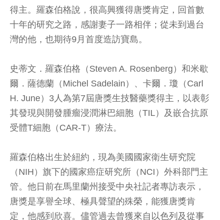
得主。羅森伯格說，很高興獲得唐獎肯定，回首數
十年的研究之路，感謝妻子一路相伴；從未到過台
灣的他，也期待9月首度造訪寶島。
史蒂文．羅森伯格（Steven A. Rosenberg）和米歇
爾．薩德蘭（Michel Sadelain）、卡爾．瓊（Carl
H. June）3人為第7屆唐獎生技醫藥獎得主，以表彰
其發現與開發腫瘤浸潤淋巴細胞（TIL）及嵌合抗原
受體T細胞（CAR-T）療法。
羅森伯格出生於紐約，現為美國國家衛生研究院
（NIH）旗下的國家癌症研究所（NCI）外科部門主
管。他日前在馬里蘭州接受中央社記者專訪表示，
唐獎是享譽全球、極具聲望的殊榮，能獲唐獎肯
定，他感到欣喜。儘管過去曾獲來自以色列及從事