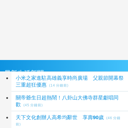
最新生活新聞
小米之家進駐高雄義享時尚廣場 父親節開幕祭
三重超狂優惠
(14 分鐘前)
關帝爺生日超熱鬧！八卦山大佛寺群星獻唱同
歡
(45 分鐘前)
天下文化創辦人高希均辭世 享壽90歲
(46 分鐘
前)