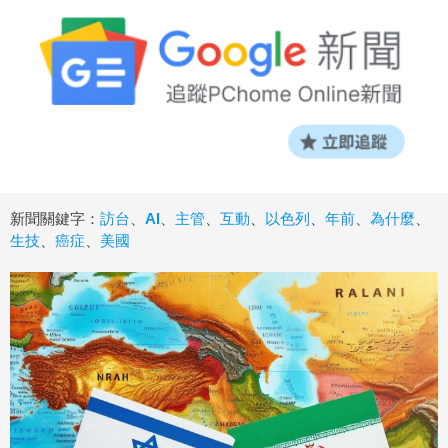
新聞關鍵字：
訪台
、
AI
、
主管
、
互動
、
以色列
、
年前
、
為什麼
、
生技
、
癌症
、
美國