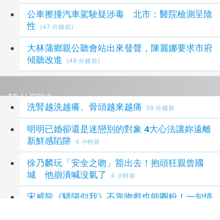
公車擦撞汽車駕駛疑涉毒 北市：醫院檢測呈陰
性
(47 分鐘前)
大林蒲鄉親公聽會站出來發聲，陳麗娜要求市府
傾聽改進
(48 分鐘前)
延伸閱讀
洗腎越洗越癢、骨頭越來越痛
59 分鐘前
明明已婚卻還是迷戀別的對象 4大心法讓妳遠離
新鮮感陷阱
4 小時前
徐乃麟玩「安全之吻」豁出去！抱頭狂親曾國
城 他崩潰喊沒氣了
4 小時前
宋威龍《驕陽似我》不靠吻戲也能圈粉！一句情
話成「現代戀愛天花板」 傘下吻甜翻全網
5 小