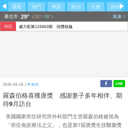
最新
熱門
專題
政治
社會
財經
29°
臺北市
氣象
(
31°
/
28°
)
快訊
威力彩第115063期 頭獎槓龜
高希均90歲辭世 夥伴王力行給員工公開信、朱立倫也發文悼
本國銀行上半年大賺3583億 年增2成寫同期新高
國銀個人放款旺 6月大增2575億寫史上單月新高
2026-06-16 |
中央社
羅森伯格喜獲唐獎 感謝妻子多年相伴、期
待9月訪台
美國國家癌症研究所外科部門主管羅森伯格被視為
「癌症免疫療法之父」，也是第7屆唐獎生技醫藥獎