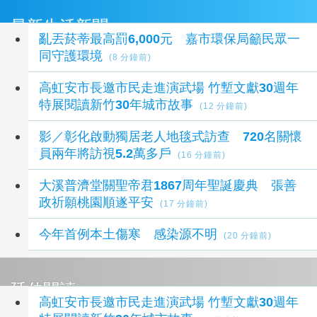
最新生活新聞
亂丟菸蒂最高罰6,000元 嘉市環保局籲民眾一
同守護環境
(8 分鐘前)
高虹安市長邀市民走進演武場 竹塹文獻30週年
特展閱讀新竹30年城市故事
(12 分鐘前)
影／彰化啟動獨居老人地毯式訪查 720名關懷
員兩年將訪視5.2萬多戶
(16 分鐘前)
大溪普濟堂關聖帝君1867周年聖誕慶典 張善
政祈願桃園順遂平安
(17 分鐘前)
今年首例本土傷寒 感染源不明
(20 分鐘前)
延伸閱讀
高虹安市長邀市民走進演武場 竹塹文獻30週年