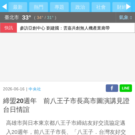
最新
熱門
專題
政治
社會
財經
33°
臺北市
氣象
(
34°
/
31°
)
快訊
參訪亞創中心 劉建國：雲嘉共創無人機產業廊帶
緬甸總統敏昂萊正式訪問泰國 民團批勿替軍政府背書
梅西梅開二度 登北美聯賽盃歷史進球王
AI前景疑慮衝擊 日經指數收跌
2026-06-16 |
中央社
締盟20週年 前八王子市長高市圖演講見證
台日情誼
高雄市與日本東京都八王子市締結友好交流協定邁
入20週年，前八王子市長、「八王子．台灣友好交