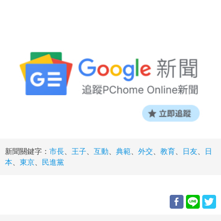
新聞關鍵字：
市長
、
王子
、
互動
、
典範
、
外交
、
教育
、
日友
、
日
本
、
東京
、
民進黨