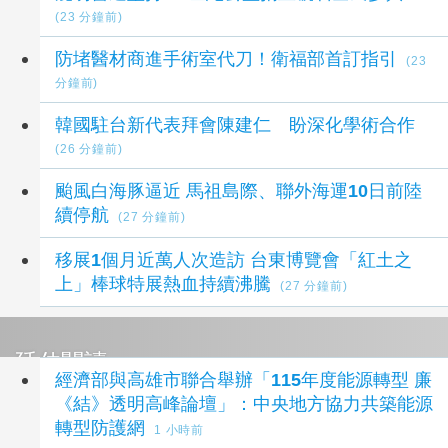
(23 分鐘前)
防堵醫材商進手術室代刀！衛福部首訂指引
(23
分鐘前)
韓國駐台新代表拜會陳建仁 盼深化學術合作
(26 分鐘前)
颱風白海豚逼近 馬祖島際、聯外海運10日前陸
續停航
(27 分鐘前)
移展1個月近萬人次造訪 台東博覽會「紅土之
上」棒球特展熱血持續沸騰
(27 分鐘前)
延伸閱讀
經濟部與高雄市聯合舉辦「115年度能源轉型 廉
《結》透明高峰論壇」：中央地方協力共築能源
轉型防護網
1 小時前