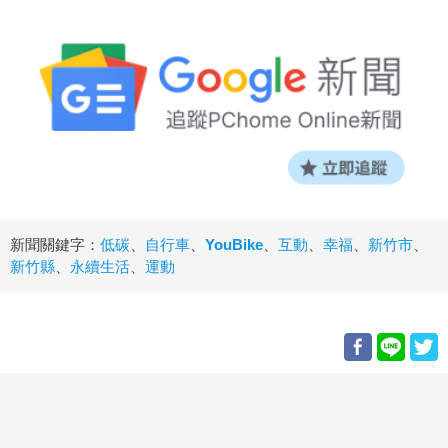
新聞關鍵字：
低碳
、
自行車
、
YouBike
、
互動
、
幸福
、
新竹市
、
新竹縣
、
永續生活
、
運動