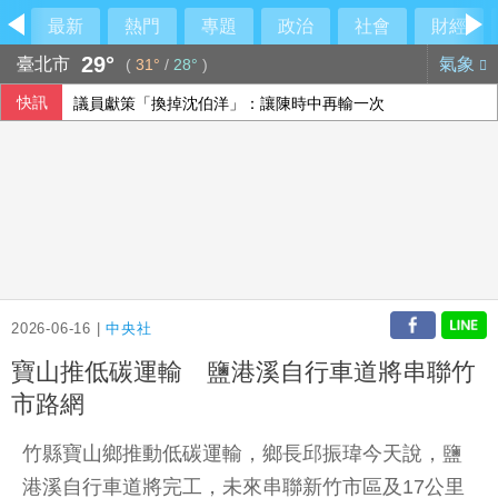
最新
熱門
專題
政治
社會
財經
29°
臺北市
氣象
(
31°
/
28°
)
快訊
議員獻策「換掉沈伯洋」：讓陳時中再輸一次
台股7月去槓桿 有交易戶數669萬戶終止創高
財部：7月對美出口年增幅收斂 18個月以來低點
阿妹妹成軍30年再合體 將登上萬人音樂節
2026-06-16 |
中央社
寶山推低碳運輸 鹽港溪自行車道將串聯竹
市路網
竹縣寶山鄉推動低碳運輸，鄉長邱振瑋今天說，鹽
港溪自行車道將完工，未來串聯新竹市區及17公里