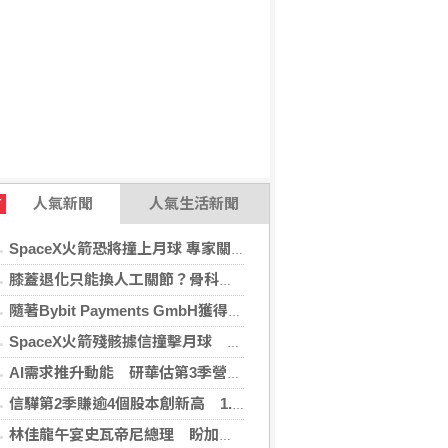
人氣新聞
人氣生活新聞
T
SpaceX火箭恐將撞上月球 專家關注衝擊後果
膝蓋退化只能換人工關節？骨科醫師解析「退化性關節炎」治療評估
隨著Bybit Payments GmbH獲得電子貨幣機構牌照，Bybit.eu進一步拓展其在歐洲的業務布局
SpaceX火箭殘骸據信撞擊月球 無即時畫面暫難確認
AI需求推升動能 研華估第3季營收雙增、毛利率持穩
信驊第2季賺逾4個股本創新高 1.87億元參與M31私募
林佳龍午宴史瓦帝尼總理 盼加強各領域雙邊合作