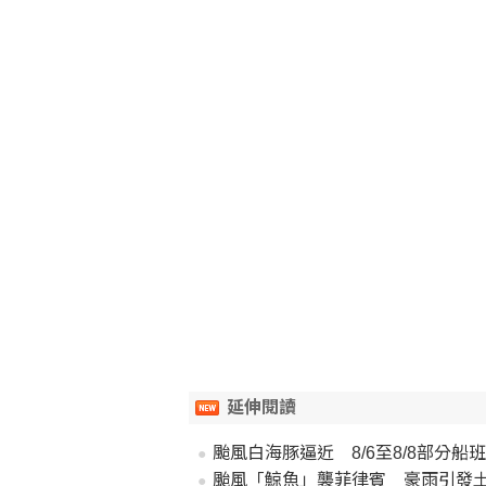
延伸閱讀
颱風白海豚逼近 8/6至8/8部分船
颱風「鯨魚」襲菲律賓 豪雨引發土