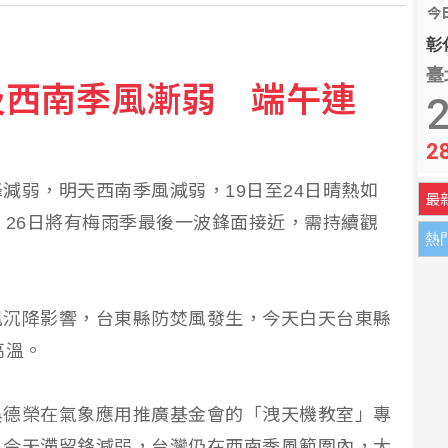
今
上半年獲利年增36%同期新高
彰化
臺
及西南季風漸弱 端午連
是缺乏幽默感，可能阿茲海默前兆
2
2
n第2季獲利大增3成創高
減弱，明天西南季風減弱，19日至24日晴熱如
最
、26日將有梅雨季最後一波鋒面接近，需持續觀
熱
風沉降影響，台東縣防焚風發生，今天白天台東縣
高溫。
吳德榮在氣象應用推廣基金會的「洩天機教室」專
，今天滯留鋒減弱，台灣仍在西南季風範圍內，大