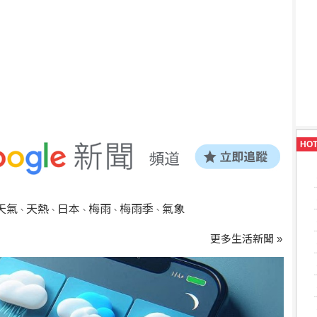
HO
天氣
天熱
日本
梅雨
梅雨季
氣象
、
、
、
、
、
更多生活新聞 »