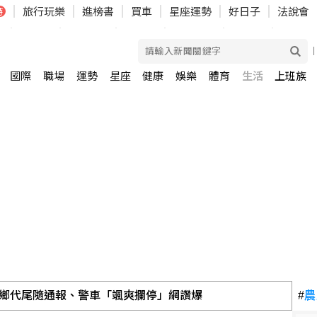
國際
職場
運勢
星座
健康
娛樂
體育
生活
上班族
鄉代尾隨通報、警車「颯爽攔停」網讚爆
#
農