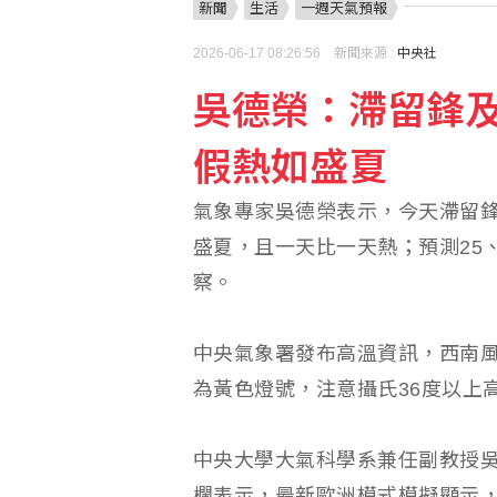
新聞
生活
一週天氣預報
本業及轉投資挹注 統一
2026-06-17 08:26:56 新聞來源 :
中央社
吳德榮：滯留鋒
聽不懂別人開的玩笑？不
假熱如盛夏
高階穿戴需求強 Garmi
氣象專家吳德榮表示，今天滯留鋒
盛夏，且一天比一天熱；預測25
察。
中央氣象署發布高溫資訊，西南
為黃色燈號，注意攝氏36度以上
中央大學大氣科學系兼任副教授
欄表示，最新歐洲模式模擬顯示