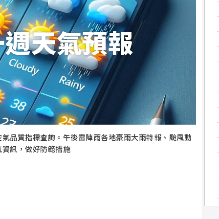
一週天氣預報
空氣品質指標查詢。午後雷陣雨各地豪雨大雨特報、颱風動
氣資訊，做好防範措施