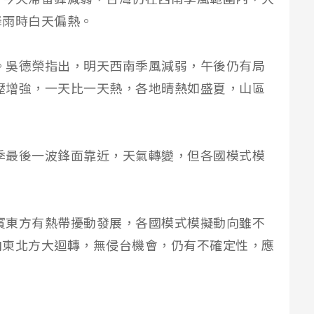
降雨時白天偏熱。
開。吳德榮指出，明天西南季風減弱，午後仍有局
高壓增強，一天比一天熱，各地晴熱如盛夏，山區
雨季最後一波鋒面靠近，天氣轉變，但各國模式模
律賓東方有熱帶擾動發展，各國模式模擬動向雖不
向東北方大迴轉，無侵台機會，仍有不確定性，應