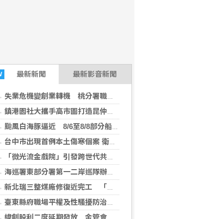
最新
新聞
最新影音新聞
W
失業危機變創業轉機 桃分署職訓助紡織廠基層員工逆轉成老闆
台北市政府2026-08-06 16:59:00)
鎮港園社大攜手高市圖打造昆仲公園閱讀基地 老宿舍變身生活實驗室
颱風白海豚逼近 8/6至8/8部分船班異動
台中市出現首例本土傷寒個案 衛生局籲落實勤洗手
「微光流金戲院」引發跨世代共鳴 觀眾感動落淚、攜友重遊
海巡署東部分署第一二岸巡隊辦理父親節親子活動 凝聚團隊向心力
新北瑞三整煤廠修復近完工 「三鐵」串聯礦業文化
臺東縣府職場平權及性騷擾防治研習 120位企業與機關代表齊聚
緯創股利二度延期發放 金管會要查了