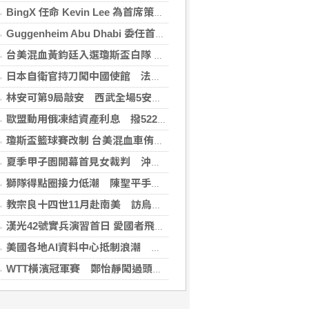
BingX 任命 Kevin Lee 為首席策略長，加速推進多資產、以用戶為核心的發展願景
Guggenheim Abu Dhabi 委任首任館長
台美混血黃鈞廷入選瓊斯盃白隊 榮幸披台灣戰袍
日本自衛官持刀闖中國使館 法庭上稱促中國改變外交
林安可第9局敲安 西武全場5安遭羅德完封
歐盟動用俄凍結資產利息 撥522億元援助烏克蘭
瓊斯盃籃球賽改制 台美混血車侑城、黃鈞廷成亮點
夏季甲子園開幕首見女裁判 沖繩尚學力拚二連霸
獅隊得點圈接力低潮 陳聖平手感冷到結霜
教宗良十四世11月赴南美 訪烏拉圭、阿根廷和秘魯
漢光42號實兵演習首日 愛國者飛彈車高雄罕見現蹤
美國各地AI資料中心抵制浪潮 川普指控北京煽動
WTT橫濱冠軍賽 鄭怡靜闖過頭關晉女單16強