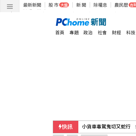
首頁
專題
政治
社會
財經
科技
快訊
小貨車毒駕鬼切又蛇行 