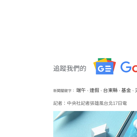
端午
連假
台東縣
基金
新聞關鍵字：
、
、
、
、
記者：中央社記者張雄風台北17日電