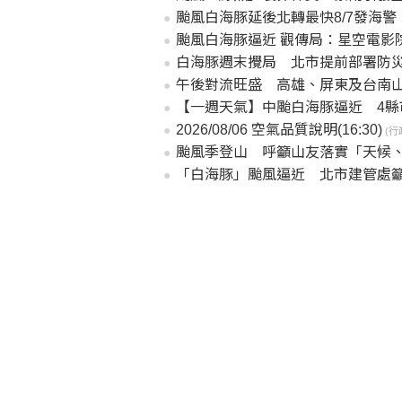
颱風白海豚延後北轉最快8/7發海
颱風白海豚逼近 觀傳局：星空電影
白海豚週末攪局 北市提前部署防
午後對流旺盛 高雄、屏東及台南
【一週天氣】中颱白海豚逼近 4縣
2026/08/06 空氣品質說明(16:30)
(行
颱風季登山 呼籲山友落實「天候
「白海豚」颱風逼近 北市建管處籲加