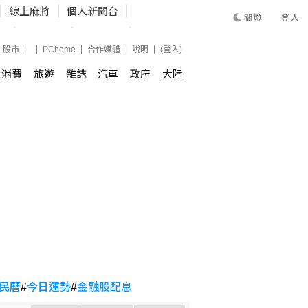
股市
PChome
合作媒體
說明
(登入)
消費
旅遊
雜誌
汽車
政府
大陸
民曆
#
今日運勢
#
金融股配息