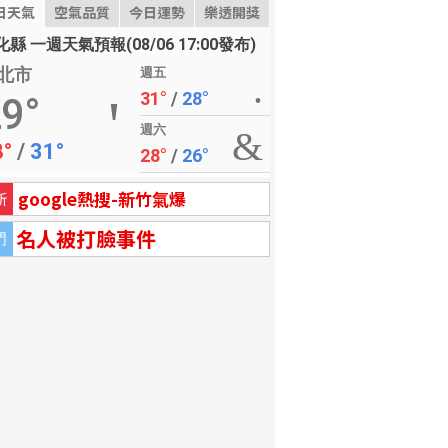
日天氣
空氣品質
今日運勢
樂透開獎
縣 一週天氣預報(08/06 17:00發布)
北市
週五
31°
/
28°
9°
週六
8°
/
31°
28°
/
26°
google熱搜-新竹氣爆
新
名人被打臉事件
門