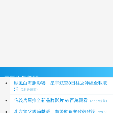
最新生活新聞
颱風白海豚影響 星宇航空8日往返沖繩全數取
消
(18 分鐘前)
信義房屋推全新品牌影片 破百萬觀看
(27 分鐘前)
斗六警父親節獻暖 向警察爸爸致敬致謝
(29 分