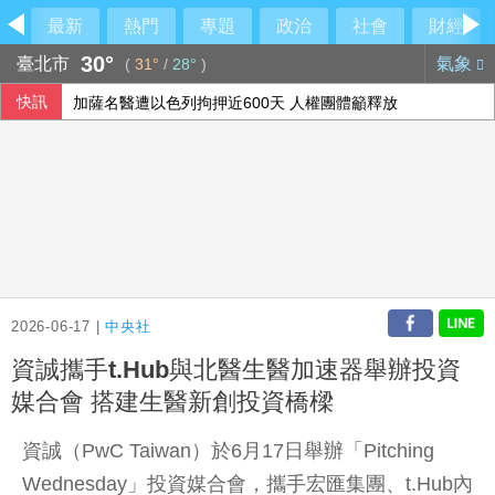
最新
熱門
專題
政治
社會
財經
30°
臺北市
氣象
(
31°
/
28°
)
快訊
加薩名醫遭以色列拘押近600天 人權團體籲釋放
因應AI風險 美專家：關鍵在建構防禦又不拖慢創新
父親節遇漢光演習！賴清德：向國軍弟兄致意
OpenAI示警新模型恐具關鍵資安能力 收緊研發管控
2026-06-17 |
中央社
資誠攜手t.Hub與北醫生醫加速器舉辦投資
媒合會 搭建生醫新創投資橋樑
資誠（PwC Taiwan）於6月17日舉辦「Pitching
Wednesday」投資媒合會，攜手宏匯集團、t.Hub內