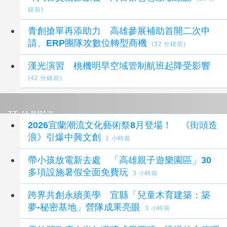
鐘前)
青創搶單再添助力 高雄參展補助首開二次申
請、ERP團隊攻數位轉型商機
(32 分鐘前)
漢光演習 桃機明早空域管制航班起降受影響
(42 分鐘前)
延伸閱讀
2026宜蘭潮流文化藝術祭8月登場！ 《街頭造
浪》引爆中興文創
1 小時前
帶小孩放電新去處 「高雄親子遊樂園區」30
多項設施暑假全面免費玩
3 小時前
跨界共創永續美學 宜縣「兒童木育建築：築
夢-秘密基地」營隊成果亮眼
3 小時前