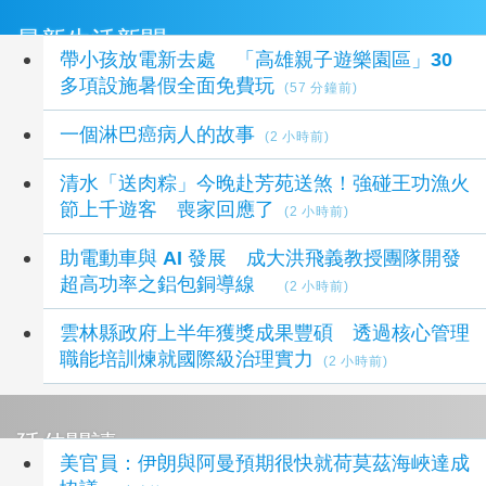
最新生活新聞
帶小孩放電新去處 「高雄親子遊樂園區」30
多項設施暑假全面免費玩
(57 分鐘前)
一個淋巴癌病人的故事
(2 小時前)
清水「送肉粽」今晚赴芳苑送煞！強碰王功漁火
節上千遊客 喪家回應了
(2 小時前)
助電動車與 AI 發展 成大洪飛義教授團隊開發
超高功率之鋁包銅導線
(2 小時前)
雲林縣政府上半年獲獎成果豐碩 透過核心管理
職能培訓煉就國際級治理實力
(2 小時前)
延伸閱讀
美官員：伊朗與阿曼預期很快就荷莫茲海峽達成