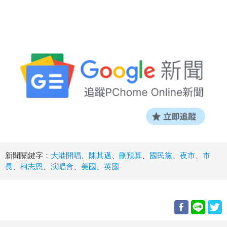
新聞關鍵字：
大港開唱
、
陳其邁
、
刪預算
、
國民黨
、
夜市
、
市
長
、
柯志恩
、
演唱會
、
美國
、
英國