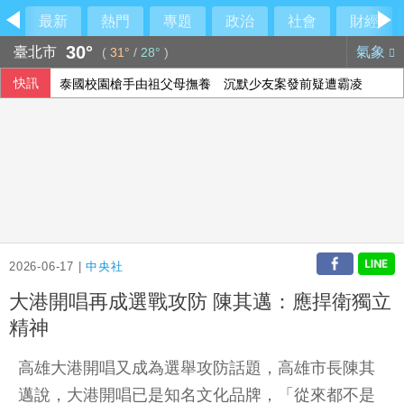
最新
熱門
專題
政治
社會
財經
30°
臺北市
氣象
(
31°
/
28°
)
快訊
泰國校園槍手由祖父母撫養 沉默少友案發前疑遭霸凌
2026-06-17 |
中央社
大港開唱再成選戰攻防 陳其邁：應捍衛獨立
精神
高雄大港開唱又成為選舉攻防話題，高雄市長陳其
邁說，大港開唱已是知名文化品牌，「從來都不是