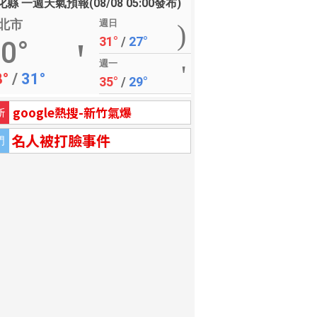
縣 一週天氣預報(08/08 05:00發布)
北市
週日
31°
/
27°
0°
週一
8°
/
31°
35°
/
29°
google熱搜-新竹氣爆
新
名人被打臉事件
門