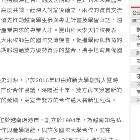
了對持續深化合作的殷切期盼，在針對未來具體合
了高度共識，經深入討論後確立，兩校的實質交流
，優先推動越南學生參與專班計畫及學習華語，透
合產業需求的專業人才。崑山科大李天祥校長表
擴大兩校師生的國際交流機會，促進學術與教育的
也期盼透過雙方優勢資源的整合，攜手培育具備國
史淵源，早於2016年即由維新大學創辦人暨時
o代表簽署首份合作協議，時隔近十年，雙方再次簽署新的
誼的延續，更宣告雙方的合作邁入嶄新里程碑。
sity）位於越南峴港市，創立於1994年，為越南知名私
合作與產學鏈結，與許多國際大學合作，並在