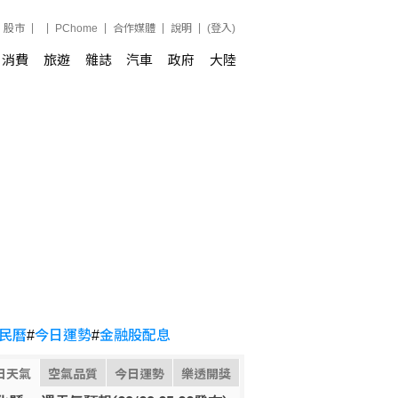
股市
PChome
合作媒體
說明
(登入)
消費
旅遊
雜誌
汽車
政府
大陸
民曆
#
今日運勢
#
金融股配息
日天氣
空氣品質
今日運勢
樂透開獎