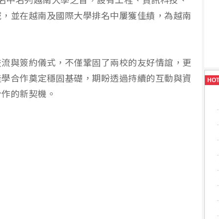
學排名中名列越南大學之首，設有工程、資訊科技、
域，並在越南及國際大學排名中屢獲佳績，為越南
交流與簽約儀式，不僅鞏固了兩校的友好情誼，更
產學合作奠定穩固基礎，期盼透過持續的互動與資
HO
合作的新契機。