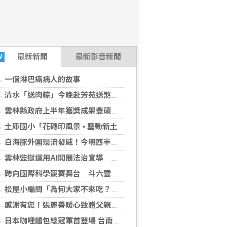
最新
新聞
最新影音新聞
W
一個淋巴癌病人的故事
清水「送肉粽」今晚赴芳苑送煞！強碰王功漁火節上千遊客 喪家回應了
雲林縣政府上半年獲獎成果豐碩 透過核心管理職能培訓煉就國際級治理實力
土庫國小「花磚印風景 • 藝動新土庫」夏日樂學成果展 藝術展現家鄉文化之美
(PChome書店2026-08-08 05:15:16)
白海豚外圍環流發威！今明西半部雨彈來襲 東部慎防37度高溫
雲林監獄運用AI開展法治宣導 嚴守行政中立分際
跨向國際科學競賽舞台 斗六雲林國小師生攜手資源共築閃耀學習路
松屋小編問「為何大家不來吃？」 一票人點出3大問題：滿手好牌打到爛
感謝有您！張麗善暖心致贈父親節禮品
日本咖哩麵包總冠軍首登場 台南遠東香格里拉限時開賣