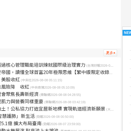
NE
透過核心管理職能培訓煉就國際級治理實力
(台灣好報2026-08-08 06:11:26)
懂全球首富20年極限思維【繁中版限定收錄：給讀者的手寫寄語印簽】
 美股收紅
(中央社2026-08-08 05:11:15)
息風險降 收紅
(中央商情2026-08-08 05:10:09)
覽會聚焦長壽新經濟
(樂聯網2026-08-08 04:28:55)
醒肌力與營養同樣重要
(樂聯網2026-08-08 03:42:19)
土！公私協力打造宜居新地標 實現軌道經濟新願景
(大成報2026-08-08 02:57:13)
智慧護肺」新生活
(勁報2026-08-08 00:50:00)
.1億 擴大布局臺南
(勁報2026-08-07 23:59:00)
動水舞展演 點亮池上大坡池