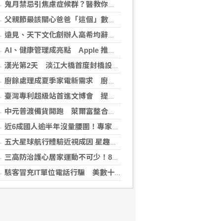
鬼月禁忌引焦慮症候群？醫教你破除強迫症狀與焦慮迷思
父親節最該關心爸爸「這個」數字！中西醫聯手揪出三高危機
遠見、天下文化創辦人高希均辭世 留下華人世界珍貴思想遺產
AI、健康管理成亮點 Apple 推薦多元裝置迎接父親
漢光第2天 淡江大橋首度封橋設3防線阻敵直衝中樞
廚餘處理成夏季家電新需求 廚餘機優惠搭地方補助最高省近萬元
臺灣專利超級站首進文博會 提供免費智財諮詢助創作者護創意
中元普渡備貨開跑 萊爾富整合祭拜供品與民生補貨需求
近6成國人逾半年沒量腰圍！專家籲每月量1次 幫助揪出代謝症候群
五大星球航行體驗近視成因 星趣控「視覺星球挑戰2.0」動手又動腦
三高防治護心居家運動不可少！888知能宣導互動遊戲，掌握自己的健康密碼
駭客冒充IT單位電話行騙 美數十家金融機構成目標