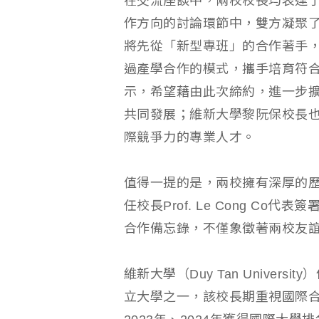
在交流座談中，兩校校長均表達
作方向的討論環節中，雙方凝聚
將先從「新型專班」的合作著手
過產學合作的模式，攜手培育符
示，希望藉由此次締約，進一步
共同發展；維新大學黎阮保校長
際競爭力的專業人才。
值得一提的是，兩校擁有深厚的歷
任校長Prof. Le Cong C
合作備忘錄，不僅象徵著兩校友
維新大學（Duy Tan Univer
立大學之一，該校長期重視國際