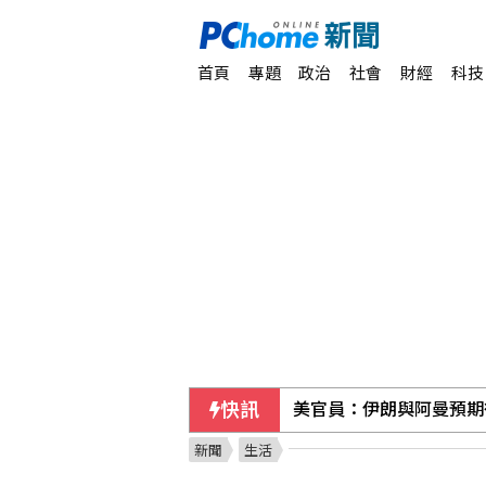
首頁
專題
政治
社會
財經
科技
快訊
美官員：伊朗與阿曼預期
新聞
生活