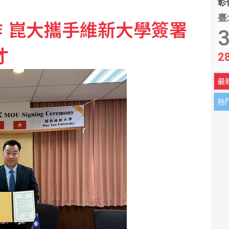
彰化
臺
 崑大攜手維新大學簽署
3
才
2
最
熱