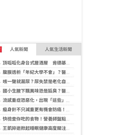
人氣新聞
人氣生活新聞
T
頂呱呱化身台式居酒屋 肯德基聯名EVA攻漫迷
腹膜透析「年紀大學不會」？醫：年齡並非限制 評估還要看3面向
咳一聲就漏尿？尿失禁是老化自然現象？醫揭：不同尿失禁的治療方式
國小生腋下飄異味恐是狐臭？醫：若伴青春期徵象應評估性早熟
流感重症恐惡化，出現「這些」症狀別再等！醫籲：別因非流感季就掉以輕心
瘦身針不只減重更有機會防癌！無糖尿病肥胖者使用GLP-1藥物 罹癌風險顯著下降
快檢查你吃的食物！營養師盤點「5大反式脂肪來源」跟你想的不同
王凱猝逝掀起睡眠健康高度關注！醫籲：最危險的不是熬夜，而是「這個」錯覺