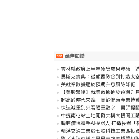
延伸閱讀
雲林縣政府上半年獲獎成果豐碩 
馬斯克寶典：從顛覆矽谷到打造太空帝國，讀
美就業數據遜於預期升息風險降低
【美股盤後】就業數據遜於預期升
超高齡時代來臨 高齡健康產業博
快速減重別只看體重數字 醫師提
中捷南屯站土地開發共構大樓開工動
胸腔病院攜手AI機器人 打造長者「
精湛交通工業於七股科技工業區投資5
影／水陸交織今夏最美熱氣球夢幻聯