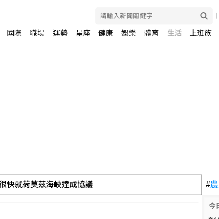
國際
職場
運勢
星座
健康
娛樂
體育
生活
上班族
很快就荷莫茲海峽達成協議
#
農
今