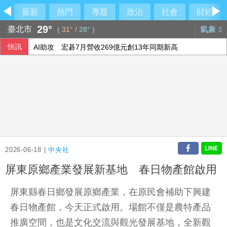
最新
熱門
專題
政治
社會
財經
29°
臺北市
氣象
(
31°
/
28°
)
快訊
AI助攻 宏碁7月營收269億元創13年同期新高
封鎖「台青e家」 陸委會：依法封鎖違法網站
中東戰事推升樹脂成本 日本扭蛋業靠中國庫存抵銷風險
酒駕停車開車門與機車碰撞 吉安鄉公所副主任請辭
2026-06-18 |
中央社
屏東原鄉產業發展新基地 春日物產館啟用
屏東縣春日鄉發展原鄉產業，在原民會補助下興建
春日物產館，今天正式啟用。場館不僅是農特產品
推廣空間，也是文化交流與觀光發展基地，全新觀