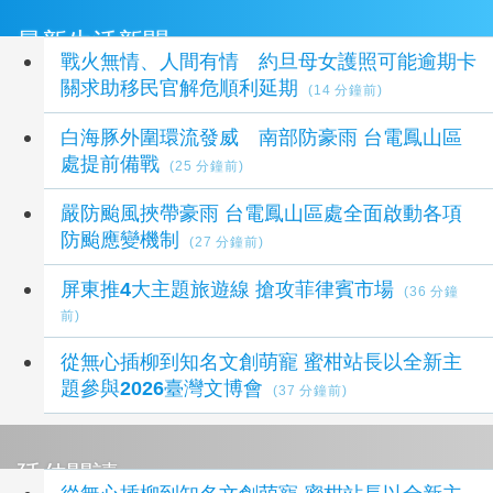
最新生活新聞
戰火無情、人間有情 約旦母女護照可能逾期卡
關求助移民官解危順利延期
(14 分鐘前)
白海豚外圍環流發威 南部防豪雨 台電鳳山區
處提前備戰
(25 分鐘前)
嚴防颱風挾帶豪雨 台電鳳山區處全面啟動各項
防颱應變機制
(27 分鐘前)
屏東推4大主題旅遊線 搶攻菲律賓市場
(36 分鐘
前)
從無心插柳到知名文創萌寵 蜜柑站長以全新主
題參與2026臺灣文博會
(37 分鐘前)
延伸閱讀