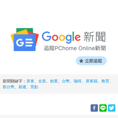
新聞關鍵字：
屏東
、
全新
、
創業
、
台幣
、
咖啡
、
屏東縣
、
教育
、
新台幣
、
新建
、
景點