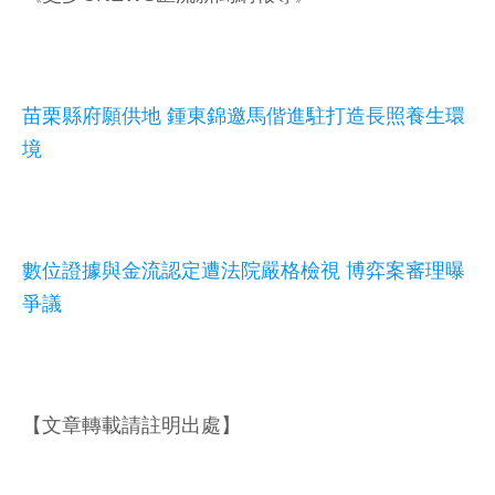
苗栗縣府願供地 鍾東錦邀馬偕進駐打造長照養生環
境
數位證據與金流認定遭法院嚴格檢視 博弈案審理曝
爭議
【文章轉載請註明出處】