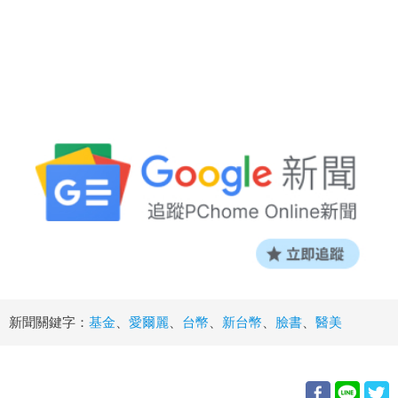
新聞關鍵字：
基金
、
愛爾麗
、
台幣
、
新台幣
、
臉書
、
醫美