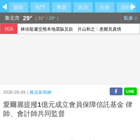
最新
熱門
專題
政治
社會
財經
29°
臺北市
氣象
(
31°
/
28°
)
快訊
林佳龍遞交熊本地震賑災款 片山和之：患難見真情
加薩為百具遺體辦集體葬禮 停火卡關重建前景未明
川普駁斥彈藥短缺報導 稱美仍有大量庫存
美國擬祭多晶矽關稅15% 台廠評估衝擊有限
2026-05-09 |
匯流新聞網
愛爾麗提撥1億元成立會員保障信託基金 律
師、會計師共同監督