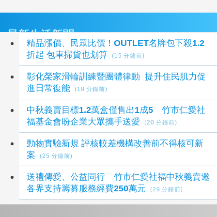
最新生活新聞
精品漲價、民眾比價！OUTLET名牌包下殺1.2
折起 包車掃貨也划算
(15 分鐘前)
彰化榮家滑輪訓練暨團體律動 提升住民肌力促
進日常復能
(18 分鐘前)
中秋義賣目標1.2萬盒僅售出1成5 竹市仁愛社
福基金會盼企業大眾攜手送愛
(20 分鐘前)
動物實驗新規 評核較差機構改善前不得核可新
案
(25 分鐘前)
送禮傳愛、公益同行 竹市仁愛社福中秋義賣邀
各界支持籌募服務經費250萬元
(29 分鐘前)