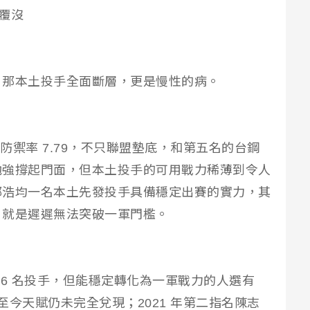
軍覆沒
，那本土投手全面斷層，更是慢性的病。
棚防禦率 7.79，不只聯盟墊底，和第五名的台鋼
勉強撐起門面，但本土投手的可用戰力稀薄到令人
鄭浩均一名本土先發投手具備穩定出賽的實力，其
，就是遲遲無法突破一軍門檻。
26 名投手，但能穩定轉化為一軍戰力的人選有
，至今天賦仍未完全兌現；2021 年第二指名陳志