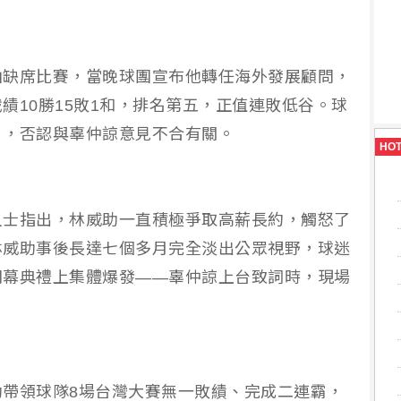
由缺席比賽，當晚球團宣布他轉任海外發展顧問，
績10勝15敗1和，排名第五，正值連敗低谷。球
」，否認與辜仲諒意見不合有關。
HO
人士指出，林威助一直積極爭取高薪長約，觸怒了
林威助事後長達七個多月完全淡出公眾視野，球迷
閉幕典禮上集體爆發——辜仲諒上台致詞時，現場
帶領球隊8場台灣大賽無一敗績、完成二連霸，