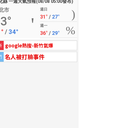
縣 一週天氣預報(08/08 05:00發布)
北市
週日
31°
/
27°
3°
週一
1°
/
34°
36°
/
29°
google熱搜-新竹氣爆
新
名人被打臉事件
門