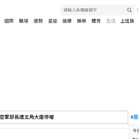
國際
職場
運勢
星座
健康
娛樂
體育
生活
上班族
空軍部長遭五角大廈停權
#
農
今
綠兩岸路線盼速審無人機條例