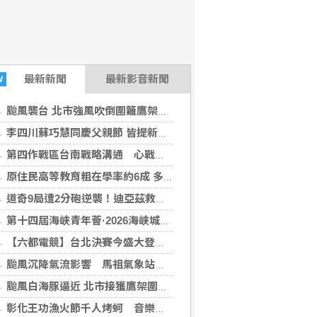
最新
新聞
最新影音新聞
W
颱風襲台 北市強風吹倒圍籬鷹架建管處開罰
李四川蘇巧慧同慶父親節 皆提新北大巨蛋樹林區願景
第四作戰區台南戰略溝通 心戰喊話車現蹤市區
原住民高等教育粗在學率約6成 多數讀護理
道奇9局遭2分砲逆襲！迪亞茲救援失守 道奇黑色8月痛吞7連敗
第十四屆海峽青年薈·2026海峽城鄉創生匯在福州台江舉行
【六都電競】台北決賽今盛大登場 蔣萬安期許爭霸戰邁向下一個黃金10年
颱風沉降氣流影響 馬祖氣象站測得站史最高溫37度
颱風白海豚逼近 北市接獲鷹架圍籬倒塌2通報傷1路人
彰化王功漁火節千人烤蚵 音樂會煙火秀壓軸