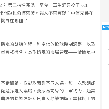
2 年第三指名馮皓，至今一軍生涯只投了 0.1
，控球問題也仍待突破。讓人不禁質疑：中信兄弟在
用機制在哪裡？
NE
要穩定的訓練流程、科學化的投球機制調整，以及
一軍實戰機會。長期穩定的農場管理——恰恰是中
中不斷翻動，從彭政閔到不同人選，每一次改組都
手從選秀進入農場，要成為可靠的一軍戰力，通常
果農場的指導方針和負責人頻繁調換，年輕投手的