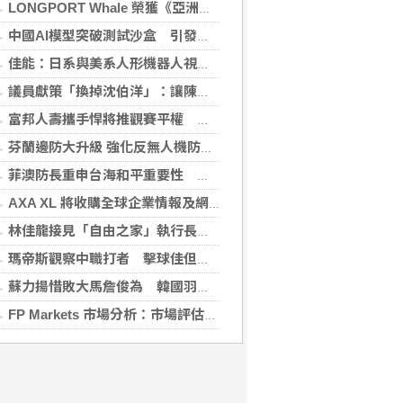
LONGPORT Whale 榮獲《亞洲銀行與金融》金融科技生態合作獎
中國AI模型突破測試沙盒 引發資安風險疑慮
佳能：日系與美系人形機器人視覺模組 下半年出貨
議員獻策「換掉沈伯洋」：讓陳時中再輸一次
富邦人壽攜手悍將推觀賽平權 邀身障、親子看球
芬蘭邊防大升級 強化反無人機防禦網
菲澳防長重申台海和平重要性 林佳龍表達肯定
AXA XL 將收購全球企業情報及網絡安全顧問公司 S-RM
林佳龍接見「自由之家」執行長 盼台成印太INGO樞紐
瑪帝斯觀察中職打者 擊球佳但長打少「閃掉就好」
蘇力揚惜敗大馬詹俊為 韓國羽球大師賽止步8強
FP Markets 市場分析：市場評估下一步走勢，日圓再臨十字路口