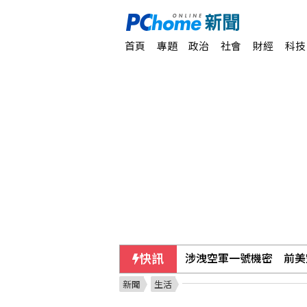
首頁
專題
政治
社會
財經
科技
快訊
涉洩空軍一號機密 前美
新聞
生活
接待美智庫 徐國勇談藍