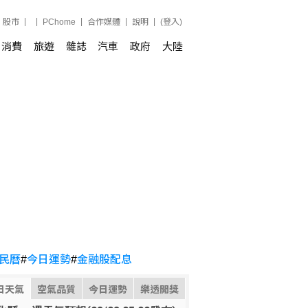
股市
PChome
合作媒體
說明
(登入)
消費
旅遊
雜誌
汽車
政府
大陸
民曆
#
今日運勢
#
金融股配息
日天氣
空氣品質
今日運勢
樂透開獎