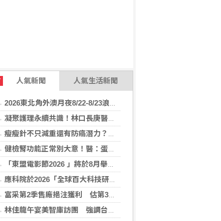
人氣新聞
人氣生活新聞
T
2026東北角外澳月夜8/22-8/23浪漫登場！ 感受一「夏」東北角夜的浪漫！
凝聚護理永續共識！林口長庚醫院攜手各界打造永續護理職場，共創健康台灣
瘦瘦針不只減重還有防癌潛力？臺大醫揭肥胖族群用藥 肥胖相關癌症風險降
健檢腎功能正常別大意！醫：蛋白尿異常恐是洗腎警訊
「東盟電影節2026 」將於8月舉行 歷來最大規模 以電影連繫文化交流
應科院於2026「全球百大科技研發獎」中創亞洲最佳成績 三項技術榮膺全球百大創新獎項
富采第2季售廠挹注獲利 估第3季營收下滑
林佳龍午宴美智庫訪團 強調台灣是不可或缺夥伴