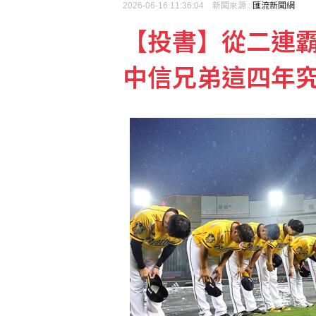
2026-06-16 11:36:04 新聞來源 :
匯流新聞網
【投書】從二連
韓團aespa城市行銷亮
中信兄弟這四年
林佳龍：熊本震災台灣捐