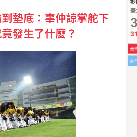
彰化
臺
霸到墊底：辜仲諒掌舵下
點曝光 首設紀念章收集站
3
究竟發生了什麼？
3
款已逾2億 台日情誼深厚
最
熱