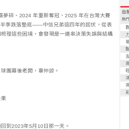
連霸夢碎、2024 年重新奪冠、2025 年在台灣大賽
年上半季跌落墊底——中信兄弟這四年的起伏，從表
細梳理這些困境，會發現是一連串決策失誤與結構
：球團幕後老闆，辜仲諒。
後果
到2023年5月10日那一天。