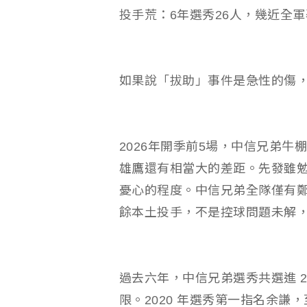
投手荒：6年選秀26人，幾近全
如果說「拔助」事件是急性的傷
2026年開季前5場，中信兄弟牛
雄鷹還有相當大的差距。先發雖
憂心的程度。中信兄弟全隊僅有
餘本土投手，不是控球問題未解
過去六年，中信兄弟選秀共選進 
限。2020 年選秀第一指名余謙