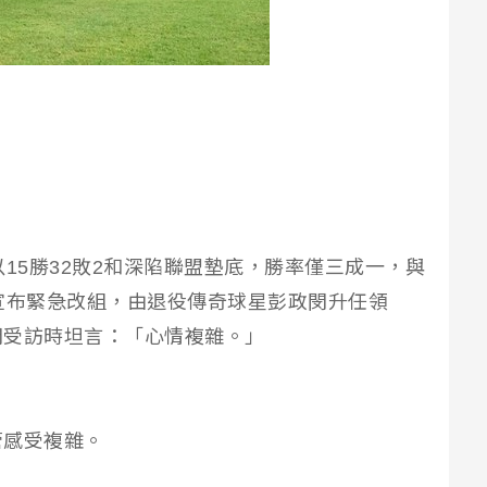
15勝32敗2和深陷聯盟墊底，勝率僅三成一，與
宣布緊急改組，由退役傳奇球星彭政閔升任領
閔受訪時坦言：「心情複雜。」
管感受複雜。