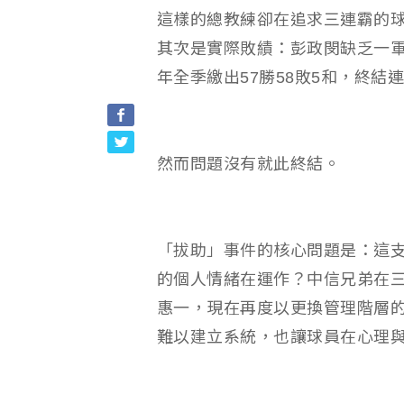
這樣的總教練卻在追求三連霸的
其次是實際敗績：彭政閔缺乏一
年全季繳出57勝58敗5和，終結
然而問題沒有就此終結。
「拔助」事件的核心問題是：這
的個人情緒在運作？中信兄弟在
惠一，現在再度以更換管理階層
難以建立系統，也讓球員在心理