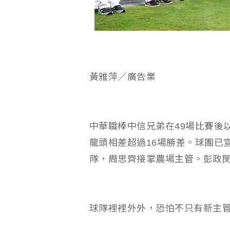
黃雅萍／廣告業
中華職棒中信兄弟在49場比賽後以
龍頭相差超過16場勝差。球團已
隊，周思齊接掌農場主管。彭政
球隊裡裡外外，恐怕不只有新主