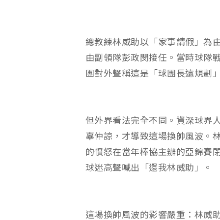
總教練林威助以「家事請假」為
由副領隊彭政閔接任。當時球隊戰
團對外聲稱這是「球團長遠規劃
但外界看法完全不同。資深球界
辜仲諒，才導致這場換帥風波。
的憤怒在當年棒協主辦的亞錦賽
球迷高聲喊出「還我林威助」。
這場換帥風波的影響嚴重：林威助