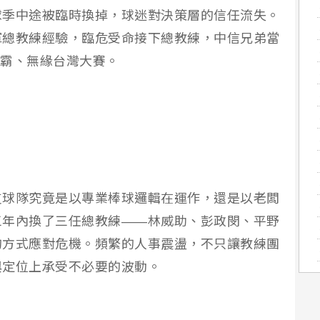
球季中途被臨時換掉，球迷對決策層的信任流失。
軍總教練經驗，臨危受命接下總教練，中信兄弟當
連霸、無緣台灣大賽。
支球隊究竟是以專業棒球邏輯在運作，還是以老闆
三年內換了三任總教練——林威助、彭政閔、平野
的方式應對危機。頻繁的人事震盪，不只讓教練團
與定位上承受不必要的波動。