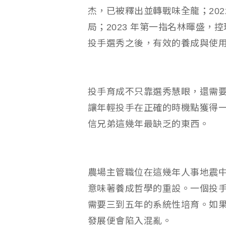
杰，已被釋出並轉戰味全龍；202
局；2023 年第一指名林暉盛
投手選秀之後，有效的養成與使
投手育成不只靠選秀慧眼，還需
讓年輕投手在正確的時機點獲得
信兄弟這幾年最缺乏的東西。
農場主管職位在這幾年人事地震
意味著養成哲學的重設。一個投
需要三到五年的系統性培育。如
發展便會陷入混亂。