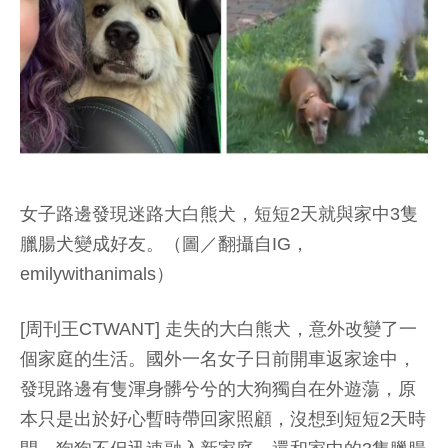
女子路邊發現迷路大白熊犬，短短2天就與家中3隻
臘腸犬變成好友。（圖／翻攝自IG，
emilywithanimals）
[周刊王CTWANT] 走失的大白熊犬，意外改變了一
個家庭的生活。國外一名女子日前開車返家途中，
發現路邊有隻渾身髒兮兮的大狗獨自在外遊蕩，原
本只是出於好心暫時帶回家照顧，沒想到短短2天時