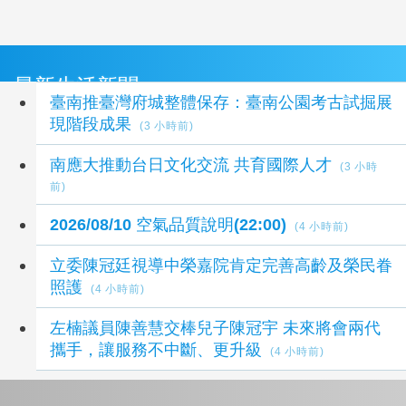
最新生活新聞
臺南推臺灣府城整體保存：臺南公園考古試掘展
現階段成果
(3 小時前)
南應大推動台日文化交流 共育國際人才
(3 小時
前)
2026/08/10 空氣品質說明(22:00)
(4 小時前)
立委陳冠廷視導中榮嘉院肯定完善高齡及榮民眷
照護
(4 小時前)
左楠議員陳善慧交棒兒子陳冠宇 未來將會兩代
攜手，讓服務不中斷、更升級
(4 小時前)