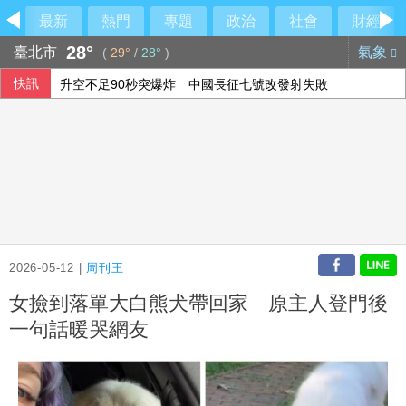
最新
熱門
專題
政治
社會
財經
28°
臺北市
氣象
(
29°
/
28°
)
快訊
升空不足90秒突爆炸 中國長征七號改發射失敗
2026-05-12 |
周刊王
女撿到落單大白熊犬帶回家 原主人登門後
一句話暖哭網友