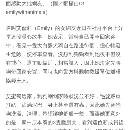
面感動大批網友。（圖／翻攝自IG，
emilywithanimals）
名叫艾蜜莉（Emily）的女網友近日在社群平台上分
享這段暖心故事。她表示，當時自己開車回家途
中，看見一隻大白熊犬獨自在路邊徘徊，擔心牠發
生危險，便停車查看。沒想到狗狗看到她後不但沒
有戒心，還主動靠近，相當親人，因此她決定先將
狗帶回家安置，同時也向警方與動物救援單位通報
協尋主人。
艾蜜莉透露，狗狗剛到家時狀況並不好，毛髮嚴重
打結、沾滿泥巴，身上甚至還有蟲，因此她先替狗
狗洗澡、清理，希望讓牠舒服一些，而讓她更意外
的是，家中原本養的3隻臘腸犬，看到這位新成員後