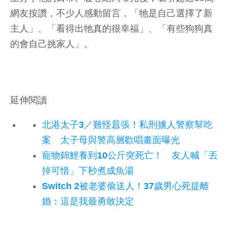
網友按讚，不少人感動留言，「牠是自己選擇了新
主人」、「看得出牠真的很幸福」、「有些狗狗真
的會自己挑家人」。
延伸閱讀
北港太子3／難怪囂張！私刑擄人警察幫吃
案 太子母與警高層歡唱畫面曝光
寵物錦鯉養到10公斤突死亡！ 友人喊「丟
掉可惜」下秒煮成魚湯
Switch 2被老婆偷送人！37歲男心死提離
婚：這是我最勇敢決定