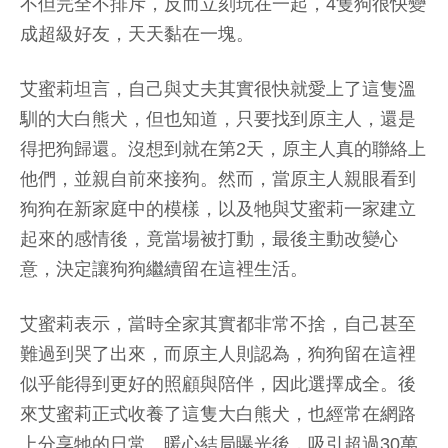
不但完全不排斥，反而立刻玩在一起，4隻狗很快變
成超級好友，天天黏在一塊。
艾蜜莉坦言，自己與丈夫其實很快就愛上了這隻溫
馴的大白熊犬，但也知道，只要找到原主人，還是
得把狗歸還。沒想到就在第2天，原主人真的聯絡上
他們，並親自前來接狗。然而，當原主人親眼看到
狗狗在新家庭中的模樣，以及牠與艾蜜莉一家建立
起來的感情後，竟當場被打動，最後主動改變心
意，決定讓狗狗繼續留在這裡生活。
艾蜜莉表示，當時全家其實都非常不捨，自己甚至
難過到哭了出來，而原主人則認為，狗狗留在這裡
似乎能得到更好的照顧與陪伴，因此選擇成全。後
來艾蜜莉正式收養了這隻大白熊犬，也經常在網路
上分享牠的日常。暖心結局曝光後，吸引超過30萬