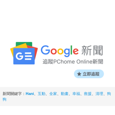
新聞關鍵字：
Hani
、
互動
、
全家
、
動畫
、
幸福
、
救援
、
清理
、
狗
狗