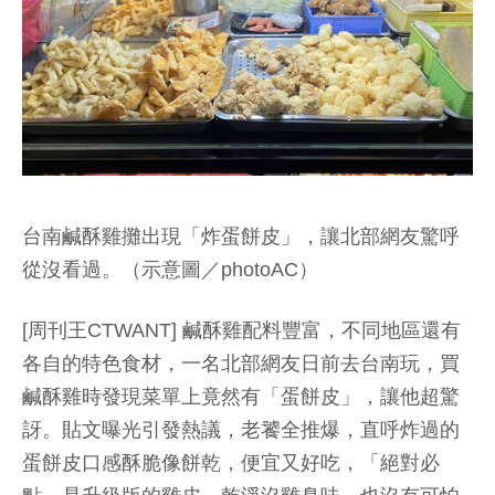
台南鹹酥雞攤出現「炸蛋餅皮」，讓北部網友驚呼
從沒看過。（示意圖／photoAC）
[周刊王CTWANT] 鹹酥雞配料豐富，不同地區還有
各自的特色食材，一名北部網友日前去台南玩，買
鹹酥雞時發現菜單上竟然有「蛋餅皮」，讓他超驚
訝。貼文曝光引發熱議，老饕全推爆，直呼炸過的
蛋餅皮口感酥脆像餅乾，便宜又好吃，「絕對必