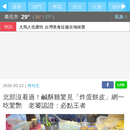
最新
熱門
專題
政治
社會
財經
29°
臺北市
氣象
(
31°
/
27°
)
快訊
大馬人也愛吃 台灣美食征服在地味蕾
中國粉絲赴泰追星糾紛頻傳 中國駐泰使館籲文明守法
泰90天內推校園安全標準 槍擊案後全國加強心理篩檢
今彩539第115192期開獎
2026-05-12 |
周刊王
北部沒看過！鹹酥雞驚見「炸蛋餅皮」網一
吃驚艷 老饕認證：必點王者