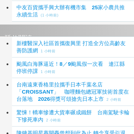
中友百貨攜手興大辦有機市集 25家小農共推
永續生活
(1 小時前)
延伸閱讀
新樓醫深入社區首攜復興里 打造全方位高齡友
善防護網
1 小時前
颱風白海豚逼近！8／9颱風假一次看 連江縣
停班停課
1 小時前
台南遠東香格里拉攜手日本千葉名店
「CROISSANT」 咖哩麵包總冠軍技術首度在
台落地 2026得獎可頌搶先日本上市
2 小時前
驚悚！轎車慘遭大貨車碾成鐵餅 台南駕駛卡輪
下慘死車內
2 小時前
陳鏞基明星賽開轟曾想到此為止 轉念享受引退