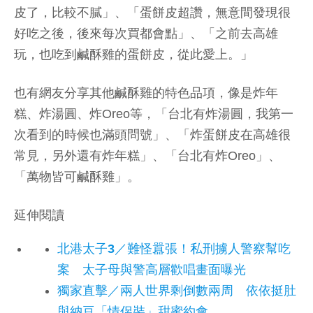
皮了，比較不膩」、「蛋餅皮超讚，無意間發現很
好吃之後，後來每次買都會點」、「之前去高雄
玩，也吃到鹹酥雞的蛋餅皮，從此愛上。」
也有網友分享其他鹹酥雞的特色品項，像是炸年
糕、炸湯圓、炸Oreo等，「台北有炸湯圓，我第一
次看到的時候也滿頭問號」、「炸蛋餅皮在高雄很
常見，另外還有炸年糕」、「台北有炸Oreo」、
「萬物皆可鹹酥雞」。
延伸閱讀
北港太子3／難怪囂張！私刑擄人警察幫吃
案 太子母與警高層歡唱畫面曝光
獨家直擊／兩人世界剩倒數兩周 依依挺肚
與納豆「情侶裝」甜蜜約會