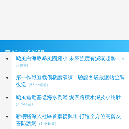
最新生活新聞
颱風白海豚暴風圈縮小 未來強度有減弱趨勢
(19
分鐘前)
第一作戰區戰傷救護演練 驗證各級救護站協調
後送
(55 分鐘前)
颱風逼近基隆海水倒灌 愛四路積水深及小腿肚
(1 小時前)
新樓醫深入社區首攜復興里 打造全方位高齡友
善防護網
(1 小時前)