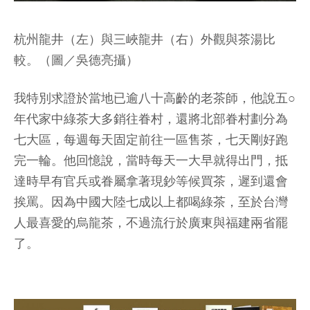
杭州龍井（左）與三峽龍井（右）外觀與茶湯比
較。（圖／吳德亮攝）
我特別求證於當地已逾八十高齡的老茶師，他說五○
年代家中綠茶大多銷往眷村，還將北部眷村劃分為
七大區，每週每天固定前往一區售茶，七天剛好跑
完一輪。他回憶說，當時每天一大早就得出門，抵
達時早有官兵或眷屬拿著現鈔等候買茶，遲到還會
挨罵。因為中國大陸七成以上都喝綠茶，至於台灣
人最喜愛的烏龍茶，不過流行於廣東與福建兩省罷
了。