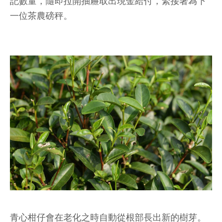
記數量，隨即拉開抽屜取出現金給付，緊接著為下
一位茶農磅秤。
青心柑仔會在老化之時自動從根部長出新的樹芽。