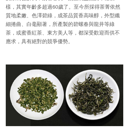
樣，其實年齡多超過60歲了。至今所採得茶菁依然
質地柔嫩、色澤碧綠，成茶品質香高味醇，外型纖
細捲曲、白毫顯著，所產製的碧螺春與龍井等綠
茶，或蜜香紅茶、東方美人等，都深受歡迎而供不
應求，具有絕對的競爭優勢。