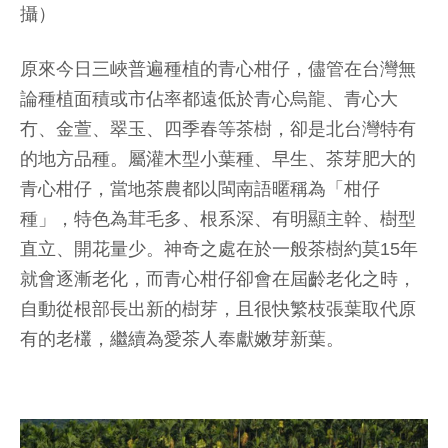
攝）
原來今日三峽普遍種植的青心柑仔，儘管在台灣無
論種植面積或市佔率都遠低於青心烏龍、青心大
冇、金萱、翠玉、四季春等茶樹，卻是北台灣特有
的地方品種。屬灌木型小葉種、早生、茶芽肥大的
青心柑仔，當地茶農都以閩南語暱稱為「柑仔
種」，特色為茸毛多、根系深、有明顯主幹、樹型
直立、開花量少。神奇之處在於一般茶樹約莫15年
就會逐漸老化，而青心柑仔卻會在屆齡老化之時，
自動從根部長出新的樹芽，且很快繁枝張葉取代原
有的老欉，繼續為愛茶人奉獻嫩芽新葉。