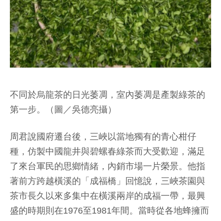
不同於烏龍茶的日光萎凋，室內萎凋是產製綠茶的
第一步。（圖／吳德亮攝）
周君說國府遷台後，三峽以當地獨有的青心柑仔
種，仿製中國龍井與碧螺春綠茶而大受歡迎，滿足
了來台軍民的思鄉情緒，內銷市場一片榮景。他指
著前方跨越橫溪的「成福橋」回憶說，三峽茶園與
茶市長久以來多集中在橫溪兩岸的成福一帶，最興
盛的時期則在1976至1981年間。當時從各地蜂擁而