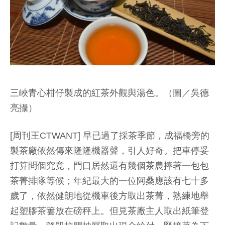
三峽青心柑仔製成的紅茶外觀與湯色。（圖／吳德
亮攝）
[周刊王CTWANT] 早已過了採茶季節，成福橋旁的
製茶廠依然傳來隆隆機器聲，引人好奇。把車停妥
打算問個究竟，門口居然還有幾個茶農捧著一包包
茶菁排隊等候；年紀最大的一位阿桑應該有七十多
歲了，依然健朗地從機車後方取出茶菁，熟練地舉
起塑膠茶簍放在磅秤上。但見茶廠主人取出紙筆登