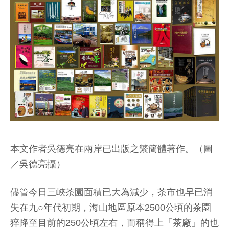
本文作者吳德亮在兩岸已出版之繁簡體著作。（圖
／吳德亮攝）
儘管今日三峽茶園面積已大為減少，茶市也早已消
失在九○年代初期，海山地區原本2500公頃的茶園
猝降至目前的250公頃左右，而稱得上「茶廠」的也