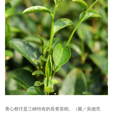
青心柑仔是三峽特有的長青茶樹。（圖／吳德亮