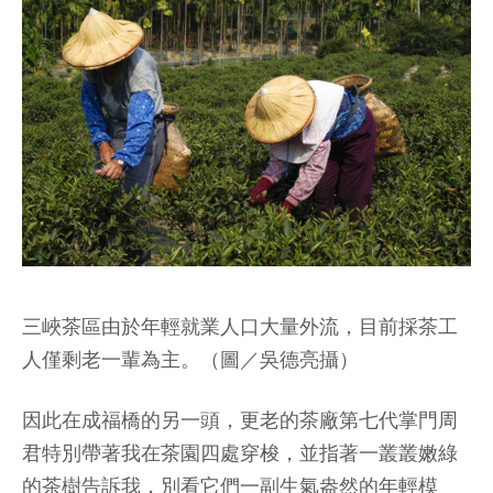
三峽茶區由於年輕就業人口大量外流，目前採茶工
人僅剩老一輩為主。（圖／吳德亮攝）
因此在成福橋的另一頭，更老的茶廠第七代掌門周
君特別帶著我在茶園四處穿梭，並指著一叢叢嫩綠
的茶樹告訴我，別看它們一副生氣盎然的年輕模