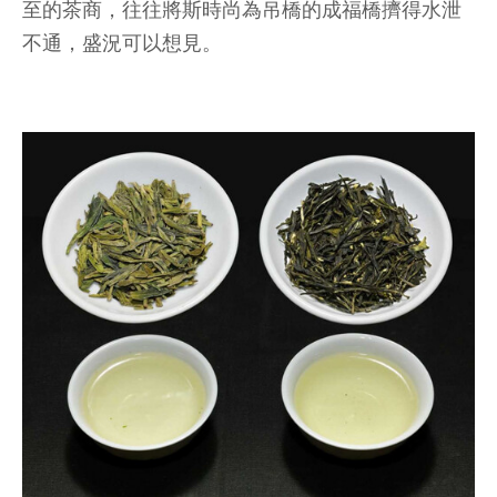
至的茶商，往往將斯時尚為吊橋的成福橋擠得水泄
不通，盛況可以想見。