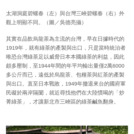
太湖洞庭碧螺春（左）與台灣三峽碧螺春（右）外
觀上明顯不同。（圖／吳德亮攝）
其實在品飲烏龍茶為主流的台灣，早在日據時代的
1919年，就有綠茶的產製與出口，只是當時統治者
唯恐台灣綠茶足以威脅日本本國綠茶的利益，因此
頗多壓制，至1944年間的年平均輸出量僅2萬6000
多公斤而已，遠低於烏龍茶、包種茶與紅茶的產製
與出口。直至日本戰敗，1949年撤退來台的國府軍
民礙於兩岸隔閡，就近尋找他們在大陸慣喝的「炒
菁綠茶」，才讓新北市三峽區的綠茶鹹魚翻身。