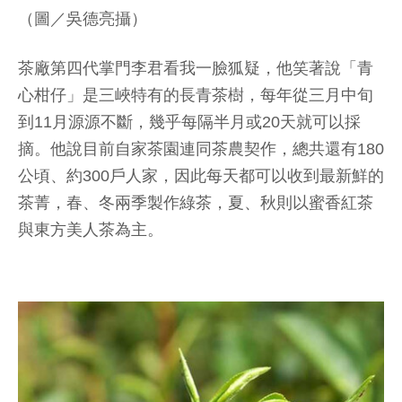
（圖／吳德亮攝）
茶廠第四代掌門李君看我一臉狐疑，他笑著說「青
心柑仔」是三峽特有的長青茶樹，每年從三月中旬
到11月源源不斷，幾乎每隔半月或20天就可以採
摘。他說目前自家茶園連同茶農契作，總共還有180
公頃、約300戶人家，因此每天都可以收到最新鮮的
茶菁，春、冬兩季製作綠茶，夏、秋則以蜜香紅茶
與東方美人茶為主。