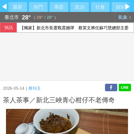
最新
熱門
專題
政治
社會
財經
28°
臺北市
氣象
(
29°
/
28°
)
【獨家】新北市長選戰震撼彈 蔡英文將任蘇巧慧總部主委
快訊
2026-05-14 |
周刊王
茶人茶事／新北三峽青心柑仔不老傳奇