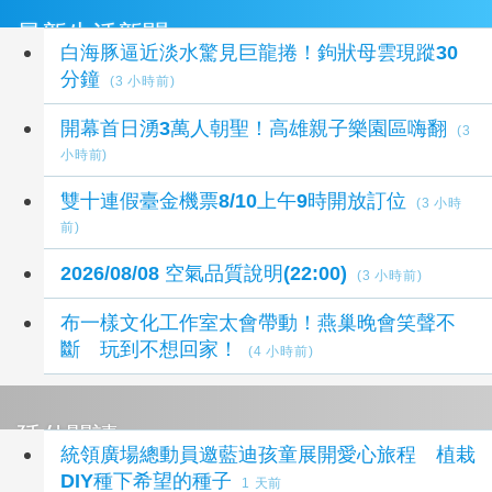
最新生活新聞
白海豚逼近淡水驚見巨龍捲！鉤狀母雲現蹤30
分鐘
(3 小時前)
開幕首日湧3萬人朝聖！高雄親子樂園區嗨翻
(3
小時前)
雙十連假臺金機票8/10上午9時開放訂位
(3 小時
前)
2026/08/08 空氣品質說明(22:00)
(3 小時前)
布一樣文化工作室太會帶動！燕巢晚會笑聲不
斷 玩到不想回家！
(4 小時前)
延伸閱讀
統領廣場總動員邀藍迪孩童展開愛心旅程 植栽
DIY種下希望的種子
1 天前