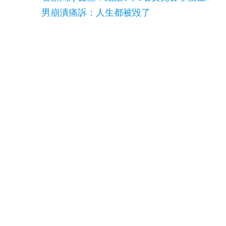
男崩潰痛訴：人生都被毀了