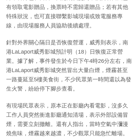
有領取電影贈品，換票時不需歸還贈品；若有其他
特殊狀況，也可直接聯繫影城現場或致電服務專
線，由現場服務人員協助後續處理。
針對外界關心隔日是否恢復營運，威秀則表示，南
港LaLaport威秀影城預計明（18）日恢復正常營
業。據了解，事件發生於今日下午4時26分左右，南
港LaLaport威秀影城突然冒出大量白煙，煙霧甚至
一路蔓延至5樓美食街，不少民眾第一時間還以為發
生火警，紛紛停下腳步查看。
有現場民眾表示，原本正在影廳內看電影，沒多久
工作人員突然衝進影廳通知清場，表示外部設備冒
煙，需要立刻撤離。還有人指出，當時空氣中瀰漫
燒焦味，煙霧越來越濃，不少觀眾只能急忙離場。