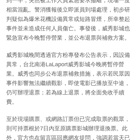
到一半，突然被工作人員緊急要求撤離，現場一度
相當混亂。警消獲報後立即派員到場處理，初步研
判疑似為爆米花機設備異常或短路冒煙，所幸整起
事件並未造成任何人員傷亡。事發後，威秀影城也
緊急宣布今晚暫停營業，並公布退票與補救方案。
威秀影城晚間透過官方粉專發布公告表示，因設備
異常，台北南港LaLaport威秀影城今晚將暫停營
業。威秀也同步公布退票補救措施，表示若民眾因
事件影響無法繼續觀影，即使電影已播放至中途，
仍可辦理退票；若為線上退票，將全面免收手續
費。
至於現場購票、或網路訂票但已完成取票的觀眾，
則可持票根於7日內至原購票影城辦理退換票。此
外，官方也在留言區回應網友提問，強調若當天已