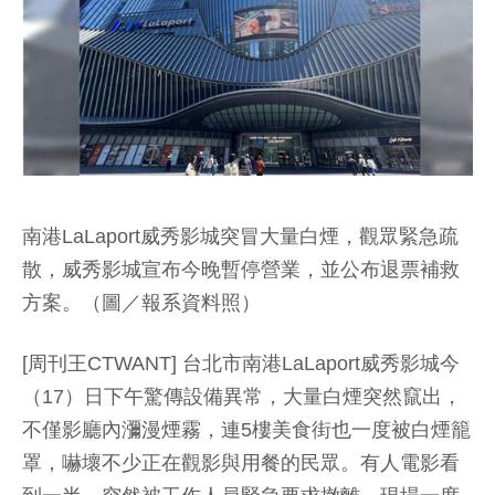
南港LaLaport威秀影城突冒大量白煙，觀眾緊急疏
散，威秀影城宣布今晚暫停營業，並公布退票補救
方案。（圖／報系資料照）
[周刊王CTWANT] 台北市南港LaLaport威秀影城今
（17）日下午驚傳設備異常，大量白煙突然竄出，
不僅影廳內瀰漫煙霧，連5樓美食街也一度被白煙籠
罩，嚇壞不少正在觀影與用餐的民眾。有人電影看