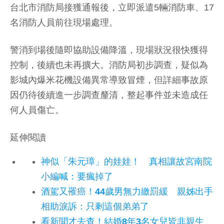
台北市消防局接獲通報後，立即派遣5輛消防車、17
名消防人員前往現場處理。
警消到場後隨即協助設備降溫，現場狀況很快獲得
控制，後續也未再擴大。消防局初步調查，疑似為
影城內爆米花機設備異常導致冒煙，但詳細事故原
因仍待後續進一步調查釐清，整起事件並未造成任
何人員傷亡。
延伸閱讀
神似「朱元璋」的娃娃！ 真相讓故宮南院
小編喊：要瘋掉了
酒駕又罹癌！44歲男無力繳罰緩 親姊出手
相助淚訴：只剩這個弟弟了
看新聞才去查！結婚8年3名女兒皆非親生