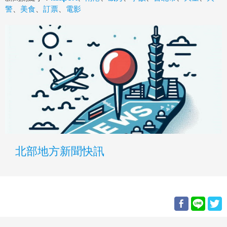
警
、
美食
、
訂票
、
電影
北部地方新聞快訊