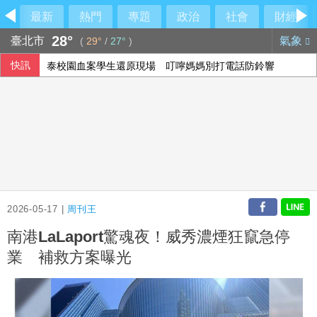
最新
熱門
專題
政治
社會
財經
28°
臺北市
氣象
(
29°
/
27°
)
快訊
泰校園血案學生還原現場 叮嚀媽媽別打電話防鈴響
保加利亞稱無人機載炸藥 烏克蘭否認蓄意攻擊
2026-05-17 |
周刊王
南港LaLaport驚魂夜！威秀濃煙狂竄急停
業 補救方案曝光