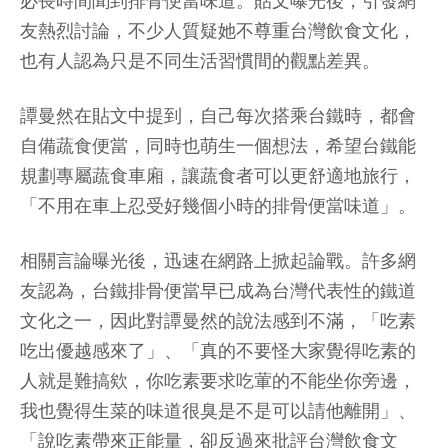
必長時間聞到排骨便當味道。貼文曝光後，引發網
友熱烈討論，不少人質疑她不尊重台灣飲食文化，
也有人認為只是不同生活習慣間的觀點差異。
譚曼然在貼文中提到，自己每次搭乘台鐵時，都會
自備蔬食便當，同時也萌生一個想法，希望台鐵能
規劃專屬蔬食車廂，讓蔬食者可以更舒適地旅行，
「不用在車上忍受好幾個小時的排骨便當味道」。
相關言論曝光後，迅速在網路上掀起論戰。許多網
友認為，台鐵排骨便當早已成為台灣代表性的鐵道
文化之一，因此對譚曼然的說法感到不滿，「吃素
吃出優越感來了」、「真的不要怪大家覺得吃素的
人就是難搞欸，你吃素要求吃葷的不能坐你旁邊，
我也覺得生菜的味道很臭是不是可以請他離開」、
「說吃素帶來正能量，卻反過來批評台灣飲食文