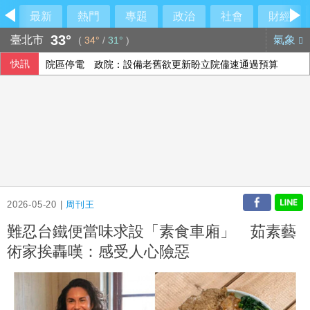
最新
熱門
專題
政治
社會
財經
33°
臺北市
氣象
(
34°
/
31°
)
快訊
院區停電 政院：設備老舊欲更新盼立院儘速通過預算
國際足總撤私有化提案非洲相挺 歐洲仍不滿持續抵制
「六都電競 x 傳說對決城市賽」桃園站本周日開戰 職業選手、
阿根廷私有財產法引民怨 數千人抗議與警方爆發衝突
2026-05-20 |
周刊王
難忍台鐵便當味求設「素食車廂」 茹素藝
術家挨轟嘆：感受人心險惡