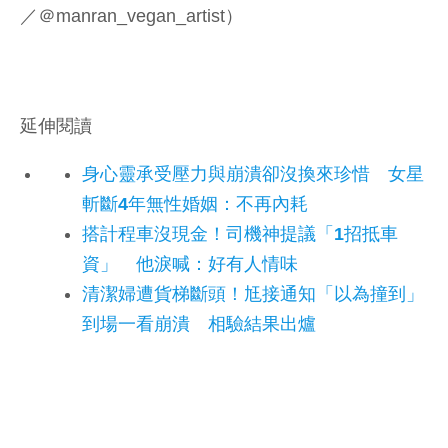
／＠manran_vegan_artist）
延伸閱讀
身心靈承受壓力與崩潰卻沒換來珍惜 女星
斬斷4年無性婚姻：不再內耗
搭計程車沒現金！司機神提議「1招抵車
資」 他淚喊：好有人情味
清潔婦遭貨梯斷頭！尪接通知「以為撞到」
到場一看崩潰 相驗結果出爐