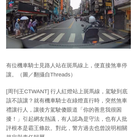
有位機車騎士見路人站在斑馬線上，便直接煞車停
讓。（圖／翻攝自Threads）
[周刊王CTWANT] 行人紅燈站上斑馬線，駕駛到底
該不該讓？就有機車騎士在綠燈直行時，突然煞車
禮讓行人，讓後方駕駛傻眼道「你的善意我很困
擾！」引起網友熱議，有人認為是守法，也有人批
評根本是霸王條款。對此，警方過去也曾說明相關