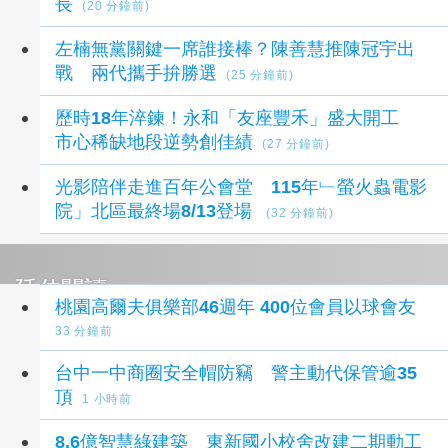
長
(20 分鐘前)
左楠無黨關鍵一席誰接棒？陳善慧推陳冠宇出
戰 兩代攜手拚勝選
(25 分鐘前)
歷時18年淬鍊！永和「友座豐禾」盛大開工
市心稀缺地段逆勢創佳績
(27 分鐘前)
光影陪伴走進百年公會堂 115年﹂螢火蟲電影
院」北區最終場8/13登場
(32 分鐘前)
延伸閱讀
桃園高爾夫俱樂部46週年 400位會員以球會友
33 分鐘前
台中一中商圈安全帽防竊 警主動代保管逾35
頂
1 小時前
8.6億智慧綠建築 東新國小校舍改建二期動工