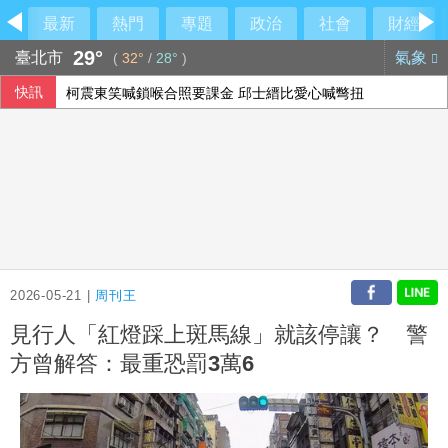
最新
熱門
專題
政治
社會
財經
29°
臺北市
氣象
(
32°
/
28°
)
快訊
柯震東笑喊鎖喉合照要課金 邱士縉比愛心喊彆扭
國票金副董年薪2千萬惹議 大股東第一銀行說話了
顧立雄視導衛戍指揮部指揮所 指完整作戰圖像重要性
城鎮韌性演習降速 LINE Pay交易數略減、街口支付無異常
2026-05-21 |
周刊王
見行人「紅燈踩上斑馬線」就該停讓？ 警
方曾解答：最重恐罰3萬6