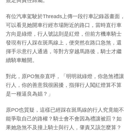
規定與責任歸屬。
有位汽車駕駛於Threads上傳一段行車記錄器畫面，
可以看見她開車行經市場附近的路口，當時直行車
方向是綠燈，行人號誌則是紅燈，但前方機車騎士
發現有行人踩在斑馬線上，便突然在路口急煞，還
揮手示意行人通過，等對方穿越馬路後，騎士才繼
續騎車離開。
對此，原PO無奈直呼，「明明就綠燈，你急煞禮讓
行人，你的善意我很困擾，指揮行人闖紅燈算不算
是一種逼良為娼？」
原PO也質疑，這樣已經踩在斑馬線的行人究竟能不
能爭取自己的路權？騎士會不會因為禮讓被罰？如
果她急煞不及撞上騎士與行人，肇責又該怎麼算？