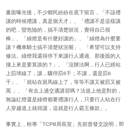
畫面曝光後，不少鄉民紛紛在底下留言，「不該禮
讓的時候禮讓，真是個天才」、「禮讓不是這樣讓
的吧，蠻危險的，搞不清楚狀況，覺得自己很
棒」、「綠燈是有什麼好讓的」、「綠燈為什麼要
讓？機車騎士搞不清楚狀況喔」、「希望可以支持
修法。綠燈我還得停下來讓行人通過、那後面的人
撞上來是要算誰的？」、「沒辦法啊，行人已經站
上罰球線了，讓，驟停罰6千；不讓，還是罰6
千」、「就站在斑馬線上了，等等不讓又被罰又被
罵 」、「有去上過交通講習嗎？法規上他是對的，
無論紅燈還是綠燈都要禮讓行人，只要行人站在行
人穿越道上就得讓，這就是行人霸王條款」。
事實上，粉專「TCPB局長室」先前曾發文說明，即