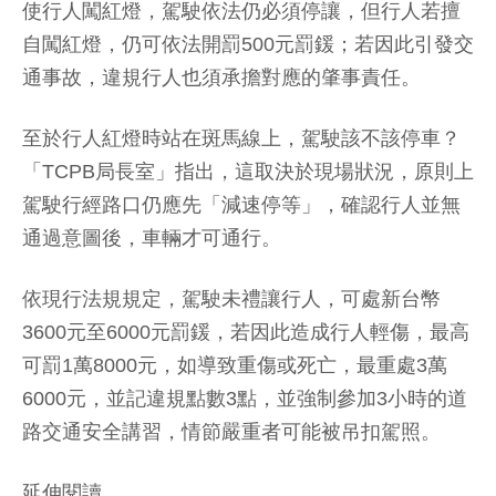
使行人闖紅燈，駕駛依法仍必須停讓，但行人若擅
自闖紅燈，仍可依法開罰500元罰鍰；若因此引發交
通事故，違規行人也須承擔對應的肇事責任。
至於行人紅燈時站在斑馬線上，駕駛該不該停車？
「TCPB局長室」指出，這取決於現場狀況，原則上
駕駛行經路口仍應先「減速停等」，確認行人並無
通過意圖後，車輛才可通行。
依現行法規規定，駕駛未禮讓行人，可處新台幣
3600元至6000元罰鍰，若因此造成行人輕傷，最高
可罰1萬8000元，如導致重傷或死亡，最重處3萬
6000元，並記違規點數3點，並強制參加3小時的道
路交通安全講習，情節嚴重者可能被吊扣駕照。
延伸閱讀