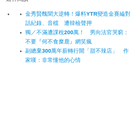
金秀賢醜聞大逆轉！爆料YTR變造金賽綸對
話紀錄、音檔 遭韓檢聲押
獨／不滿遭課稅200萬！ 男向法官哭窮：
不要『何不食糜鹿』網笑瘋
副總棄300萬年薪轉行開「甜不辣店」 作
家嘆：非常懂他的心情