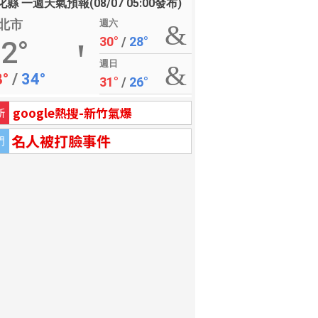
縣 一週天氣預報(08/07 05:00發布)
北市
週六
30°
/
28°
2°
週日
8°
/
34°
31°
/
26°
google熱搜-新竹氣爆
新
名人被打臉事件
門