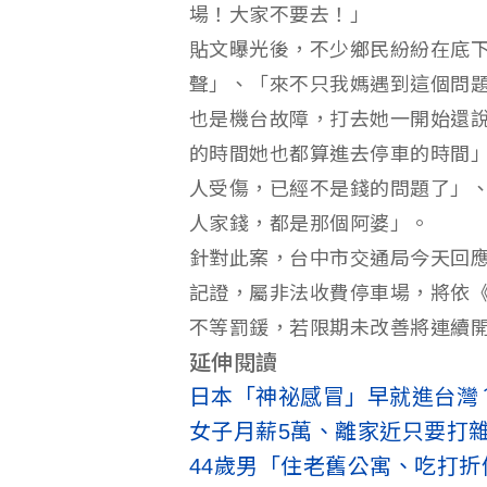
場！大家不要去！」
貼文曝光後，不少鄉民紛紛在底
聲」、「來不只我媽遇到這個問
也是機台故障，打去她一開始還
的時間她也都算進去停車的時間
人受傷，已經不是錢的問題了」
人家錢，都是那個阿婆」。
針對此案，台中市交通局今天回
記證，屬非法收費停車場，將依《停
不等罰鍰，若限期未改善將連續
延伸閱讀
日本「神祕感冒」早就進台灣
女子月薪5萬、離家近只要打
44歲男「住老舊公寓、吃打