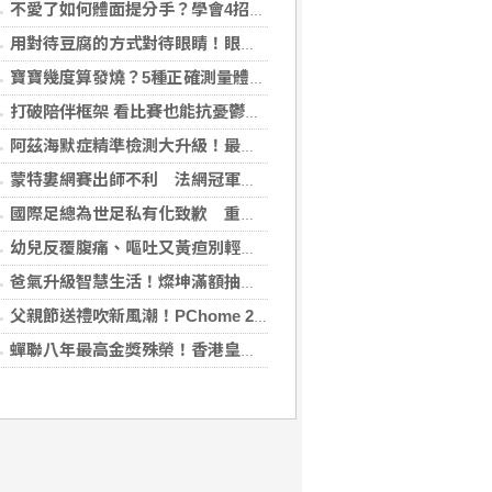
不愛了如何體面提分手？學會4招重新看待分手：道歉、挽留都沒必要
用對待豆腐的方式對待眼睛！眼科醫揭「4件事」絕不可以對眼睛做
寶寶幾度算發燒？5種正確測量體溫的方法：耳溫測量快、額溫快速便利
打破陪伴框架 看比賽也能抗憂鬱？日最新研究指出：觀看運動賽事 老年憂鬱症風險降低3成
阿茲海默症精準檢測大升級！最新血液生物標記檢測，不再只能靠「猜」
蒙特婁網賽出師不利 法網冠軍茲韋列夫輸荷蘭對手
國際足總為世足私有化致歉 重申力挺主席英凡提諾
幼兒反覆腹痛、嘔吐又黃疸別輕忽 當心罹患罕見先天性膽管囊腫
爸氣升級智慧生活！燦坤滿額抽折疊旗艦機、台灣大 3C 豪禮最低 0 元帶回家
父親節送禮吹新風潮！PChome 24h 購物揭男香 TOP5 與居家健身器材買氣翻倍
蟬聯八年最高金獎殊榮！香港皇玥推「五大亮點」中秋禮盒