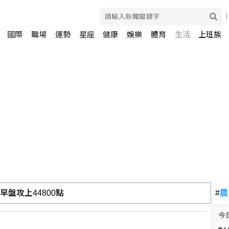
國際
職場
運勢
星座
健康
娛樂
體育
生活
上班族
#
農
今
指伊朗唆使兩武裝團體行動