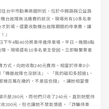
民眾前往台中市勤美商圈附近、位於中興路與公益路
機台故障無法繳費的狀況，現場另有10多名車
後才到場，還要收取機台故障期間的停車費，讓
了！」
日下午4點40分將車停進停車場，平日，晚間6點
故障，現場還有10多名車主受困，立即聯繫業者
。
費方式，向她收取240元費用，相當於停車3小
「機器故障也沒辦法」、「我的磁扣多超過1、
都幾百萬在繳的，不差這些錢」，讓她相當傻
示是280元，而他們只收了240元，直到她堅持
收200元，但也讓她不禁氣憤道，「詐騙停車