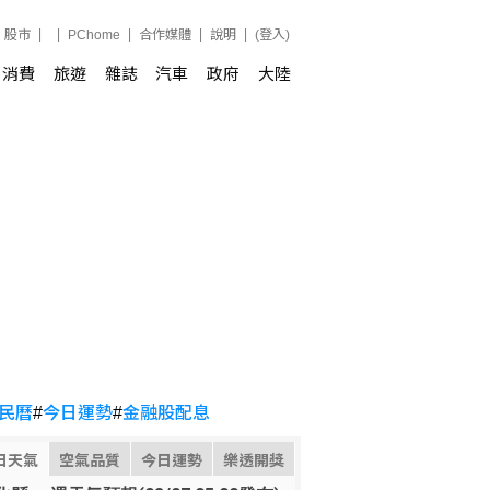
股市
PChome
合作媒體
說明
(登入)
消費
旅遊
雜誌
汽車
政府
大陸
民曆
#
今日運勢
#
金融股配息
日天氣
空氣品質
今日運勢
樂透開獎