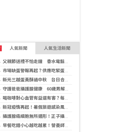
人氣新聞
人氣生活新聞
T
父親節送禮不怕走鐘 香水電鬍刀千年不敗
市場缺蛋警報再起？供應吃緊蛋價蠢蠢欲動
新光三越蛋黃酥過中秋 台日合作開發話題新品
守護爸爸攝護腺健康 60歲男解尿異常 靠PHI檢測及早揪出攝護腺癌
喝咖啡對心血管有益還有害？每日可以喝幾杯咖啡？美心臟協會一次解答
新冠疫情再起！暑假旅遊感染風險增 專家教你這樣做好防護
攝護腺癌細胞無所遁形！正子攝影掃描揪出攝護腺癌，精準定位助早期治療
早餐吃錯小心越吃越累！營養師點名3大NG組合：根本「台式安眠藥」