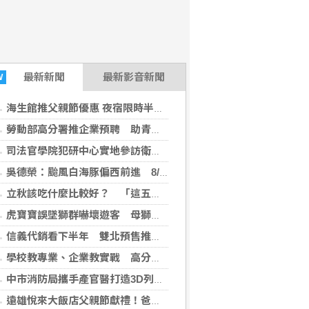
最新
新聞
最新影音新聞
W
海生館推父親節優惠 夜宿限時半價！這時段買更划算
勞動部高分署推企業預聘 助青年AI人才畢業即就業
司法官學院犯研中心實地參訪衛福部嘉療 深化醫法跨界合作新藍圖
吳德榮：颱風白海豚偏西前進 8/8至8/10防劇烈降雨
立秋該吃什麼比較好？ 「這五種」食材當季盛產外也滋養健康
虎寶寶誤墜獅群嚇壞遊客 母獅溫柔舔舐 幫忙清理臍帶
信義代銷看下半年 雙北預售推案規模兩極化
學校教專業、企業教實戰 高分署助青年搶搭AI人才列車
中市消防局攜手產官醫打造3D列印氣切模具 榮獲綠點子國際發明展鈦金獎
遠雄悅來大飯店父親節獻禮！爸爸身分證「8」越多優惠越狂，最低只要8元！