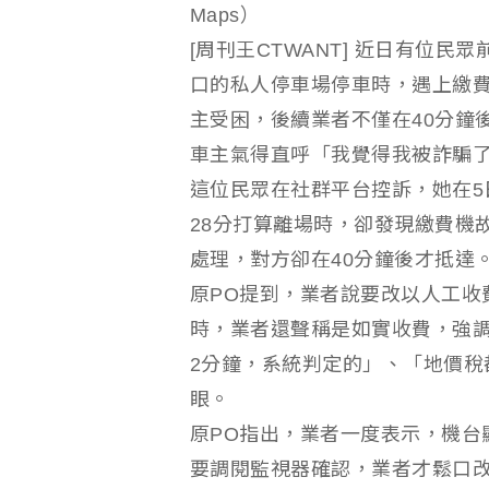
Maps）
[周刊王CTWANT] 近日有位
口的私人停車場停車時，遇上繳費
主受困，後續業者不僅在40分鐘
車主氣得直呼「我覺得我被詐騙
這位民眾在社群平台控訴，她在5
28分打算離場時，卻發現繳費機
處理，對方卻在40分鐘後才抵達
原PO提到，業者說要改以人工收
時，業者還聲稱是如實收費，強調
2分鐘，系統判定的」、「地價稅
眼。
原PO指出，業者一度表示，機台顯
要調閱監視器確認，業者才鬆口改