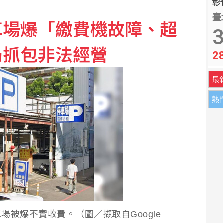
彰化
臺
車場爆「繳費機故障、超
：台股短期急漲留意季線攻防
3
局抓包非法經營
2
早盤攻上44800點
最
熱
被爆不實收費。（圖／擷取自Google