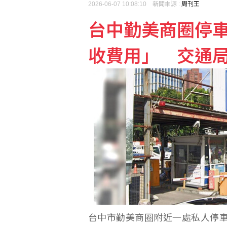
2026-06-07 10:08:10 新聞來源 :
周刊王
台中勤美商圈停
台積電ADR小漲 投顧
收費用」 交通
台積電上漲25元 台股今
台中市勤美商圈附近一處私人停車場