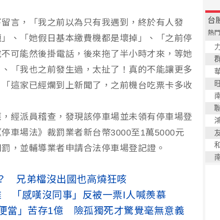
下留言，「我之前以為只有我遇到，終於有人發
題」、「她假日基本繳費機都是壞掉」、「之前停
說不可能然後掛電話，後來拖了半小時才來，等她
」、「我也之前發生過，太扯了！真的不能讓更多
、「這家已經爛到上新聞了，之前機台吃票卡多收
應，經派員稽查，發現該停車場並未領有停車場登
車場法》裁罰業者新台幣3000至1萬5000元
開罰，並輔導業者申請合法停車場登記證。
？ 兄弟檔沒出國也高燒狂咳
雜 「感嘆沒同事」反被一票I人喊羨慕
折便當」苦存1億 險孤獨死才驚覺毫無意義