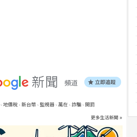
地價稅
新台幣
監視器
萬在
詐騙
開罰
、
、
、
、
、
、
更多生活新聞 »