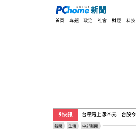
首頁
專題
政治
社會
財經
科技
快訊
台股開盤漲53.49點
新聞
生活
中部新聞
沙烏地憂心遭雙向攻擊 