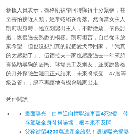
救援人員表示，魯格剛被帶回時顯得十分緊張，甚
至害怕接近人類，經常蜷縮在角落。然而當女主人
凱莉現身時，牠立刻認出主人，不斷撒嬌、依偎討
抱，恢復過去熟悉的模樣。凱莉坦言，自己從未放
棄希望，但也沒想到真的能把愛犬帶回家，「我真
的太感動了」。伍德拉夫一家也感謝過去一年來所
有協助尋狗的居民、球場員工及網友，並笑說魯格
的野外探險生涯已正式結束，未來將接受「47層等
級監管」，絕不再讓牠有機會離家出走。
延伸閱讀
畫面曝光！白車逆向撞聯結車害4死2傷 倖
存駕駛全身發抖嚇壞：根本來不及閃
父猝逝留4200萬遺產全給兒！遺囑曝光揭妻