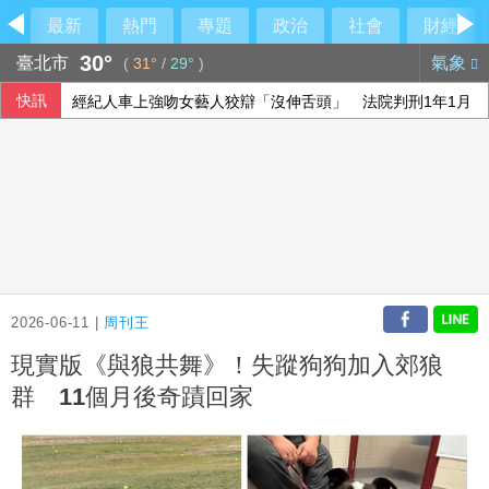
最新
熱門
專題
政治
社會
財經
30°
臺北市
氣象
(
31°
/
29°
)
快訊
經紀人車上強吻女藝人狡辯「沒伸舌頭」 法院判刑1年1月
中部明行動網路降速 行政院籲國人一件事
氣候變遷下 中國東北從避暑之地淪為高溫高濕重災區
藍白遭陳時中點名要求為抹黑道歉 蔣萬安：不會忘記政府百
2026-06-11 |
周刊王
現實版《與狼共舞》！失蹤狗狗加入郊狼
群 11個月後奇蹟回家