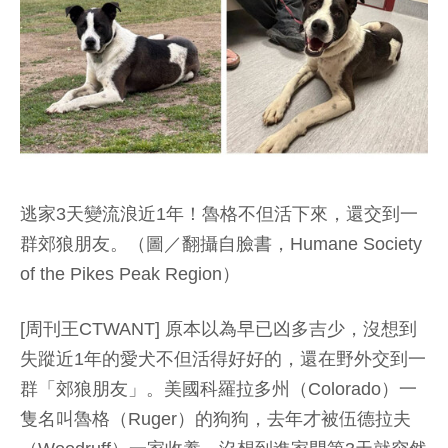
逃家3天變流浪近1年！魯格不但活下來，還交到一
群郊狼朋友。（圖／翻攝自臉書，Humane Society
of the Pikes Peak Region）
[周刊王CTWANT] 原本以為早已凶多吉少，沒想到
失蹤近1年的愛犬不但活得好好的，還在野外交到一
群「郊狼朋友」。美國科羅拉多州（Colorado）一
隻名叫魯格（Ruger）的狗狗，去年才被伍德拉夫