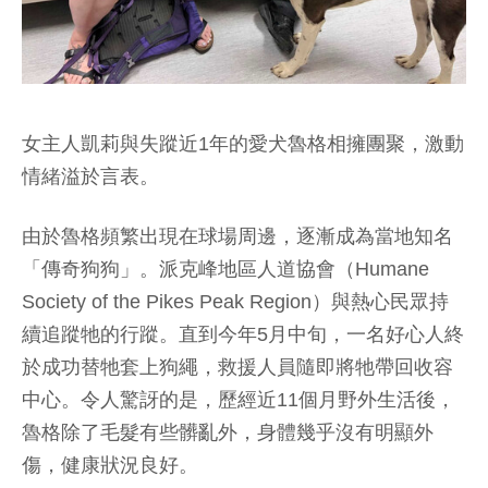
女主人凱莉與失蹤近1年的愛犬魯格相擁團聚，激動
情緒溢於言表。
由於魯格頻繁出現在球場周邊，逐漸成為當地知名
「傳奇狗狗」。派克峰地區人道協會（Humane
Society of the Pikes Peak Region）與熱心民眾持
續追蹤牠的行蹤。直到今年5月中旬，一名好心人終
於成功替牠套上狗繩，救援人員隨即將牠帶回收容
中心。令人驚訝的是，歷經近11個月野外生活後，
魯格除了毛髮有些髒亂外，身體幾乎沒有明顯外
傷，健康狀況良好。