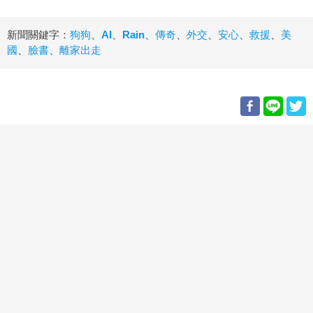
新聞關鍵字：
狗狗
、
AI
、
Rain
、
傳奇
、
外交
、
安心
、
救援
、
美
國
、
臉書
、
離家出走