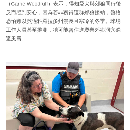
（Carrie Woodruff）表示，得知愛犬與郊狼同行後
反而感到安心，因為若非獲得這群郊狼接納，魯格
恐怕難以熬過科羅拉多州漫長且寒冷的冬季。球場
工作人員甚至推測，牠可能曾住進廢棄郊狼洞穴躲
避風雪。