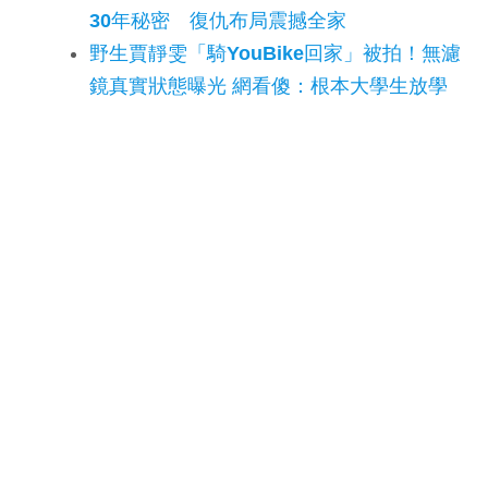
30年秘密 復仇布局震撼全家
野生賈靜雯「騎YouBike回家」被拍！無濾
鏡真實狀態曝光 網看傻：根本大學生放學