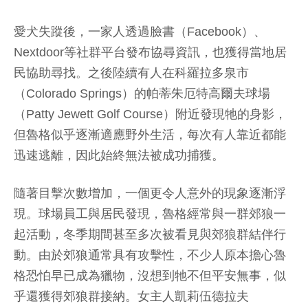
愛犬失蹤後，一家人透過臉書（Facebook）、
Nextdoor等社群平台發布協尋資訊，也獲得當地居
民協助尋找。之後陸續有人在科羅拉多泉市
（Colorado Springs）的帕蒂朱厄特高爾夫球場
（Patty Jewett Golf Course）附近發現牠的身影，
但魯格似乎逐漸適應野外生活，每次有人靠近都能
迅速逃離，因此始終無法被成功捕獲。
隨著目擊次數增加，一個更令人意外的現象逐漸浮
現。球場員工與居民發現，魯格經常與一群郊狼一
起活動，冬季期間甚至多次被看見與郊狼群結伴行
動。由於郊狼通常具有攻擊性，不少人原本擔心魯
格恐怕早已成為獵物，沒想到牠不但平安無事，似
乎還獲得郊狼群接納。女主人凱莉伍德拉夫