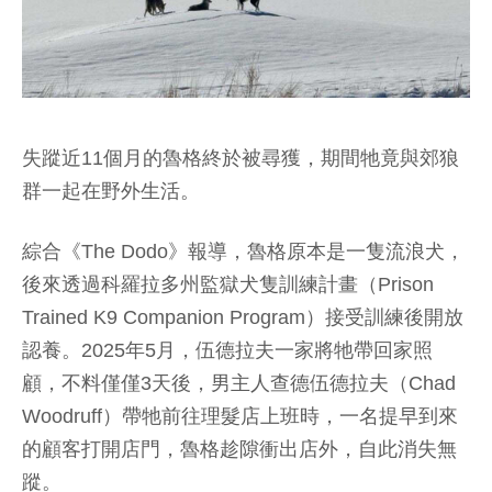
失蹤近11個月的魯格終於被尋獲，期間牠竟與郊狼
群一起在野外生活。
綜合《The Dodo》報導，魯格原本是一隻流浪犬，
後來透過科羅拉多州監獄犬隻訓練計畫（Prison
Trained K9 Companion Program）接受訓練後開放
認養。2025年5月，伍德拉夫一家將牠帶回家照
顧，不料僅僅3天後，男主人查德伍德拉夫（Chad
Woodruff）帶牠前往理髮店上班時，一名提早到來
的顧客打開店門，魯格趁隙衝出店外，自此消失無
蹤。