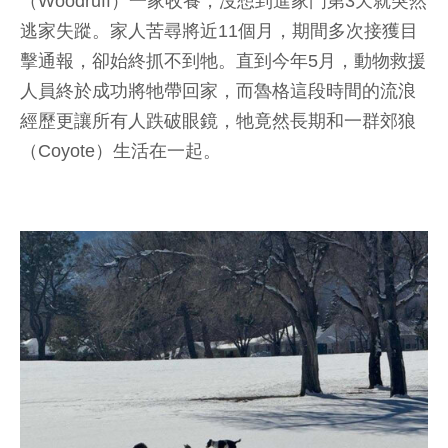
（Woodruff）一家收養，沒想到進家門第3天就突然
逃家失蹤。家人苦尋將近11個月，期間多次接獲目
擊通報，卻始終抓不到牠。直到今年5月，動物救援
人員終於成功將牠帶回家，而魯格這段時間的流浪
經歷更讓所有人跌破眼鏡，牠竟然長期和一群郊狼
（Coyote）生活在一起。