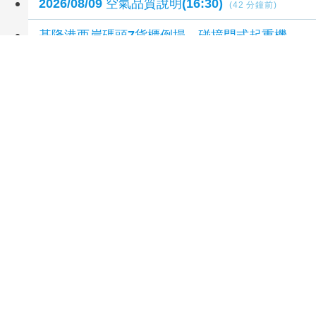
2026/08/09 空氣品質說明(16:30)
(42 分鐘前)
基隆港西岸碼頭7貨櫃倒塌 碰撞門式起重機
(48 分鐘前)
延伸閱讀
找好屋到樂屋！樂屋網 18 週年慶登場：看影片
抽全聯禮券、獨家 LINE 貼圖免費送
32 分鐘前
台中神岡房價與透天厝市場分析：從實價登錄看
蛋白區的資產價值
32 分鐘前
中部明行動網路降速 行政院籲國人一件事
57
分鐘前
沙拉醬選零卡更健康？醫示警「2成分」恐傷腸
道菌相 小心糖尿病
2 小時前
親訪繪本之森 蔡易餘拋「一鄉鎮一公托」打造