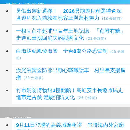
最新生活新聞
暑假出遊新選擇！ 2026暑期遊程精選特色深
度遊程深入體驗在地客庄與農村魅力
(18 分鐘前)
一根甘蔗串起埔里百年土地記憶 「蔗裡有糖」
走進蔗田找回消失的甜蜜文化
(22 分鐘前)
白海豚颱風發海警 全台8處公路恐管制
(25 分鐘
前)
漢光演習金防部出動心戰喊話車 村里長支援廣
播
(26 分鐘前)
竹市消防博物館1樓開館！高虹安市長邀市民走
進市定古蹟 體驗消防文化
(26 分鐘前)
延伸閱讀
9月11日登場的嘉義城隍夜巡 串聯海內外宮廟