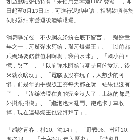
如遊戲帳號仍持有「未使用之幸運Lucci寶箱」，即
日起至8月13日止，可進行退點申請，相關款項將於
伺服器結束營運後陸續退還。
消息曝光後，不少網友紛紛在底下留言，「掰掰童
年之一，掰掰彈水阿給，掰掰爆爆王」、「以前都
跟媽媽要錢儲值啊啊啊，我的水球」、「國小的回
憶，哭了」、「以前彈水阿給時期是真的愛玩，後
來就沒啥玩」、「電腦版沒在玩了，人數少的可
憐，前幾年的手機版正夯每天都在玩，結果也沒有
了」、「沒辦法現在真的完全沒人了，上線的都是
外掛跟掛機」、「繼泡泡大亂鬥、跑跑卡丁車收
掉，現在連爆爆王也要拜拜了」。
「感謝青春，村10、海14」、「野戰08、村莊10、
海盜14」、「十字鎖法走入歷史」、「禁道具、