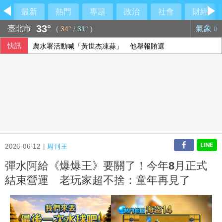
最新
熱門
專題
政治
社會
財經
33°
臺北市
氣象
(
34°
/
31°
)
快訊
農水署活動喊「黃世杰凍蒜」 他舉報賄選
高市早苗15日是否參拜靖國神社 日政府：由首相判斷
大馬前首相依斯邁沙比利因病住院 檢方起訴期程延後
台韓出口首度超越日本 AI半導體需求成關鍵推手
2026-06-12 |
周刊王
彈水阿給《爆爆王》要關了！今年8月正式
結束營運 老玩家超不捨：童年再見了