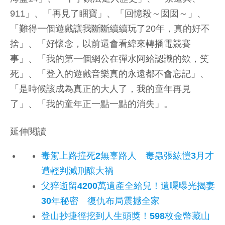
911」、「再見了睏寶」、「回憶殺～囡囡～」、
「難得一個遊戲讓我斷斷續續玩了20年，真的好不
捨」、「好懷念，以前還會看緯來轉播電競賽
事」、「我的第一個網公在彈水阿給認識的欸，笑
死」、「登入的遊戲音樂真的永遠都不會忘記」、
「是時候該成為真正的大人了，我的童年再見
了」、「我的童年正一點一點的消失」。
延伸閱讀
毒駕上路撞死2無辜路人 毒蟲張紘愷3月才
遭輕判減刑釀大禍
父猝逝留4200萬遺產全給兒！遺囑曝光揭妻
30年秘密 復仇布局震撼全家
登山抄捷徑挖到人生頭獎！598枚金幣藏山