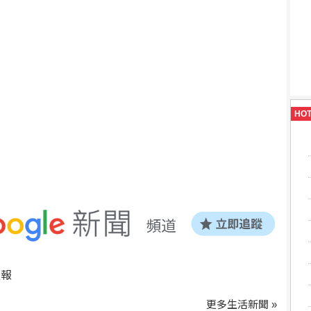
HO
預報
更多生活新聞 »