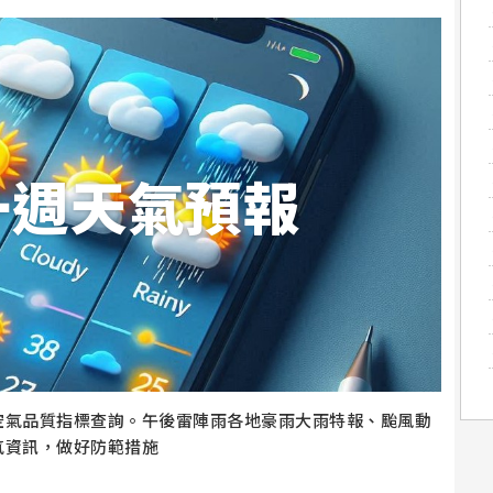
一週天氣預報
空氣品質指標查詢。午後雷陣雨各地豪雨大雨特報、颱風動
氣資訊，做好防範措施