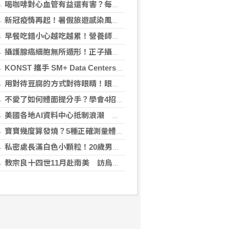
喝咖啡對心血管有益還有害？每日可以喝幾杯咖啡？美心臟協會一次解答
新冠疫情再起！暑假旅遊感染風險增 專家教你這樣做好防護
早餐吃錯小心越吃越累！營養師點名3大NG組合：根本「台式安眠藥」
攝護腺癌細胞無所遁形！正子攝影掃描揪出攝護腺癌，精準定位助早期治療
KONST 攜手 SM+ Data Centers、LG Sinar Mas 簽署SMX01資料中心合作協議 算力版圖正式跨足東南亞
用對待豆腐的方式對待眼睛！眼科醫揭「4件事」絕不可以對眼睛做
不愛了如何體面提分手？學會4招重新看待分手：道歉、挽留都沒必要
美國各地AI資料中心抵制浪潮 川普指控北京煽動
寶寶幾度算發燒？5種正確測量體溫的方法：耳溫測量快、額溫快速便利
私密處長滿白色小顆粒！20歲男崩潰求診 醫曝5大真相別再誤會
教宗良十四世11月赴南美 訪烏拉圭、阿根廷和秘魯