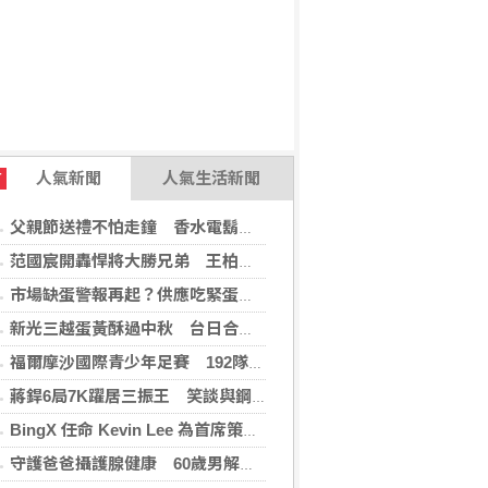
人氣新聞
人氣生活新聞
T
父親節送禮不怕走鐘 香水電鬍刀千年不敗
范國宸開轟悍將大勝兄弟 王柏融再見安雄鷹擒猿
市場缺蛋警報再起？供應吃緊蛋價蠢蠢欲動
新光三越蛋黃酥過中秋 台日合作開發話題新品
福爾摩沙國際青少年足賽 192隊參賽規模創新高
蔣銲6局7K躍居三振王 笑談與鋼龍良性競爭
BingX 任命 Kevin Lee 為首席策略長，加速推進多資產、以用戶為核心的發展願景
守護爸爸攝護腺健康 60歲男解尿異常 靠PHI檢測及早揪出攝護腺癌