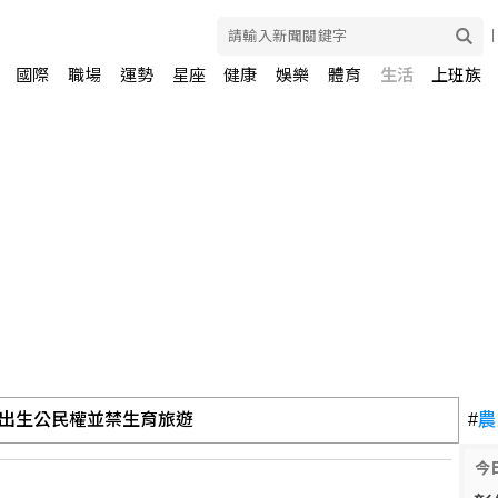
國際
職場
運勢
星座
健康
娛樂
體育
生活
上班族
出生公民權並禁生育旅遊
#
農
今