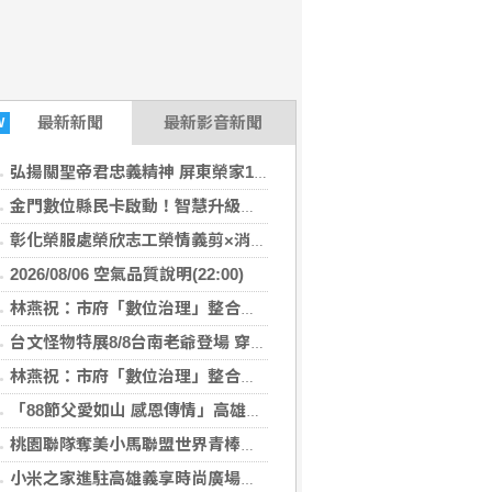
最新
新聞
最新影音新聞
W
弘揚關聖帝君忠義精神 屏東榮家1866周年聖誕祝壽誠心莊嚴
金門數位縣民卡啟動！智慧升級全島支付圈 加碼回饋限時開跑
彰化榮服處榮欣志工榮情義剪×消暑剉冰齊慶父親節
2026/08/06 空氣品質說明(22:00)
林燕祝：市府「數位治理」整合落後 請好好加油
台文怪物特展8/8台南老爺登場 穿梭在地美饌×聲響迷宮
林燕祝：市府「數位治理」整合落後 請好好加油
「88節父愛如山 感恩傳情」高雄郵局向天下父親表達感謝
桃園聯隊奪美小馬聯盟世界青棒亞軍 張善政接機
小米之家進駐高雄義享時尚廣場 父親節開幕祭三重超狂優惠