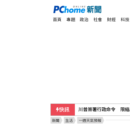
首頁
專題
政治
社會
財經
科技
快訊
川普簽署行政命令 限縮
新聞
生活
一週天氣預報