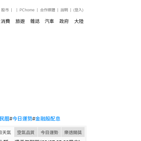
股市
PChome
合作媒體
說明
(登入)
消費
旅遊
雜誌
汽車
政府
大陸
民曆
#
今日運勢
#
金融股配息
日天氣
空氣品質
今日運勢
樂透開獎