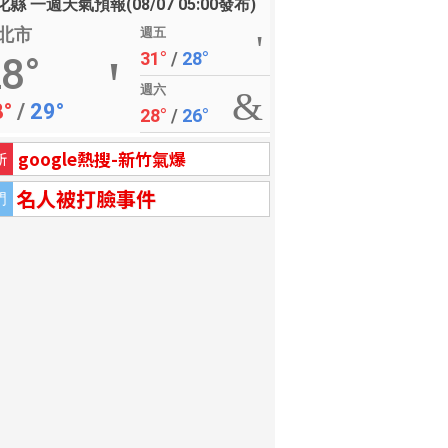
縣 一週天氣預報(08/07 05:00發布)
北市
週五
31°
/
28°
8°
週六
8°
/
29°
28°
/
26°
google熱搜-新竹氣爆
新
名人被打臉事件
門