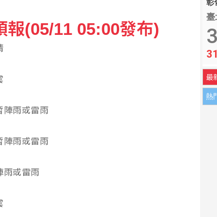
彰化
臺
05/11 05:00發布)
工陸續進入災區協助
3
晴
3
 考量亞運任務充分休息
最
雲
熱
雲短暫陣雨或雷雨
雲短暫陣雨或雷雨
短暫陣雨或雷雨
雲