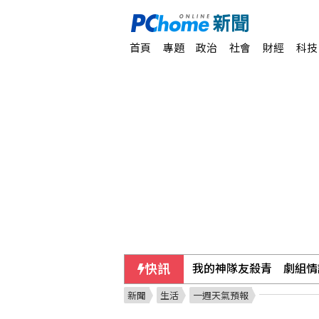
首頁
專題
政治
社會
財經
科技
快訊
我的神隊友殺青 劇組情
新聞
生活
一週天氣預報
專家：香港正遭受「三疫