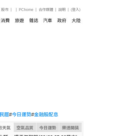
股市
PChome
合作媒體
說明
(登入)
消費
旅遊
雜誌
汽車
政府
大陸
民曆
#
今日運勢
#
金融股配息
日天氣
空氣品質
今日運勢
樂透開獎