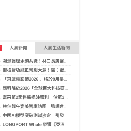
人氣新聞
人氣生活新聞
T
凝聚護理永續共識！林口長庚醫院攜手各界打造永續護理職場，共創健康台灣
健檢腎功能正常別大意！醫：蛋白尿異常恐是洗腎警訊
「東盟電影節2026 」將於8月舉行 歷來最大規模 以電影連繫文化交流
應科院於2026「全球百大科技研發獎」中創亞洲最佳成績 三項技術榮膺全球百大創新獎項
富采第2季售廠挹注獲利 估第3季營收下滑
林佳龍午宴美智庫訪團 強調台灣是不可或缺夥伴
中國AI模型突破測試沙盒 引發資安風險疑慮
LONGPORT Whale 榮獲《亞洲銀行與金融》金融科技生態合作獎