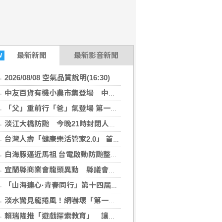
最新
新聞
最新影音新聞
W
2026/08/08 空氣品質說明(16:30)
中友百貨有機小農市集登場 中部縣市25家產地直送
「父」重前行「爸」氣登場 第一三岸巡隊長親赴第一線慰勉海巡同仁
淡江大橋防颱 今晚21時封閉人行道、機車道
台灣人壽「健康樂活管家2.0」 首創「龍來點」回饋
白海豚逼近馬祖 台電啟動防颱整備呼籲民眾嚴防強風吹落物
宜蘭縣商業會龍頭異動 縣議會議長張勝德膺任第28屆理事長
「山海連心·青春同行」第十四屆海峽青年薈·連台青少年研學交流福州舉行
淡水驚見龍捲風！網嚇壞「第一次看到」 氣象署揭真相
賴瑞隆推「遊戲探索教育」 讓城市成為孩子的探索教室