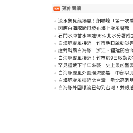
延伸閱讀
淡水驚見龍捲風！網嚇壞「第一次
因應白海豚颱風發布海上颱風警報
石門水庫蓄水率達96% 北水分署
白海豚颱風接近 竹市明日啟動災
應對颱風白海豚 浙江、福建開會
白海豚颱風接近！竹市於9日啟動災
罕見糧荒下半年來襲 史上最凶聖
白海豚颱風外圍環流影響 中部以
白海豚颱風逼近北台灣 新北高灘
白海豚外圍環流已勾到台灣！雙眼