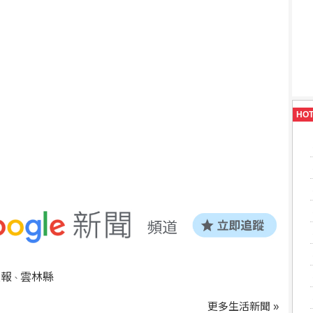
HO
預報
雲林縣
、
更多生活新聞 »