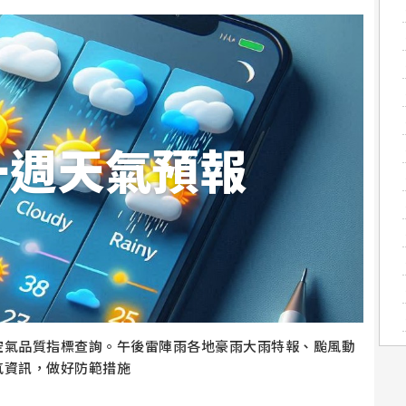
一週天氣預報
空氣品質指標查詢。午後雷陣雨各地豪雨大雨特報、颱風動
氣資訊，做好防範措施