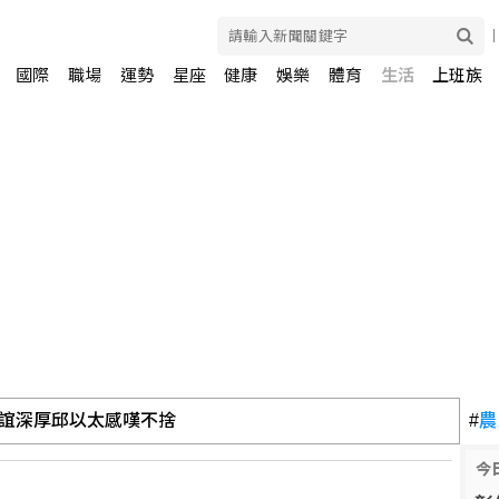
國際
職場
運勢
星座
健康
娛樂
體育
生活
上班族
誼深厚邱以太感嘆不捨
#
農
今
夾擊」 勿輕忽流感