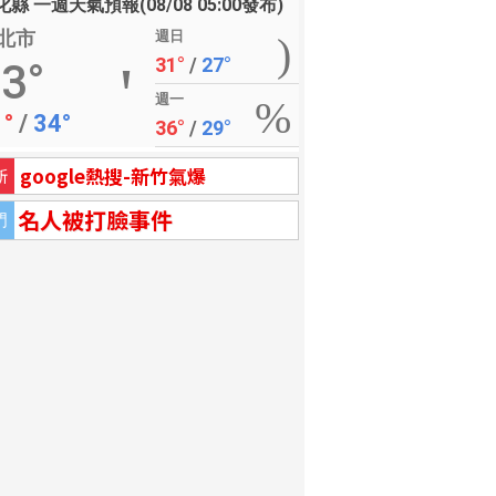
縣 一週天氣預報(08/08 05:00發布)
北市
週日
31°
/
27°
3°
週一
1°
/
34°
36°
/
29°
google熱搜-新竹氣爆
新
名人被打臉事件
門