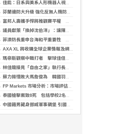
佳能：日系與美系人形機器人視覺模組 下半年出貨
芬蘭邊防大升級 強化反無人機防禦網
富邦人壽攜手悍將推觀賽平權 邀身障、親子看球
議員獻策「換掉沈伯洋」：讓陳時中再輸一次
菲澳防長重申台海和平重要性 林佳龍表達肯定
AXA XL 將收購全球企業情報及網絡安全顧問公司 S-RM
瑪帝斯觀察中職打者 擊球佳但長打少「閃掉就好」
林佳龍接見「自由之家」執行長 盼台成印太INGO樞紐
蘇力揚惜敗大馬詹俊為 韓國羽球大師賽止步8強
FP Markets 市場分析：市場評估下一步走勢，日圓再臨十字路口
泰國槍擊案致8死 包括學校2名教師3名職員
中國籍男藏身挪威軍事碉堡 引國安疑慮遭驅逐