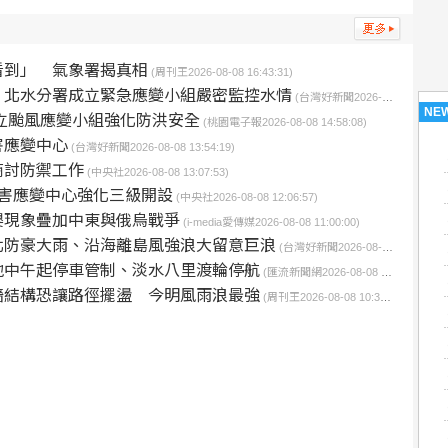
看到」 氣象署揭真相
(周刊王2026-08-08 16:43:31)
 北水分署成立緊急應變小組嚴密監控水情
(台灣好新聞2026-08-08 15:08:12)
NE
成立颱風應變小組強化防洪安全
(桃園電子報2026-08-08 14:58:08)
害應變中心
(台灣好新聞2026-08-08 13:54:19)
商討防禦工作
(中央社2026-08-08 13:07:53)
害應變中心強化三級開設
(中央社2026-08-08 12:06:57)
嬰現象疊加中東與俄烏戰爭
(i-media愛傳媒2026-08-08 11:00:00)
北防豪大雨、沿海離島風強浪大留意巨浪
(台灣好新聞2026-08-08 10:59:00)
地中午起停車管制、淡水八里渡輪停航
(匯流新聞網2026-08-08 10:58:34)
牆結構恐讓路徑擺盪 今明風雨浪最強
(周刊王2026-08-08 10:33:44)