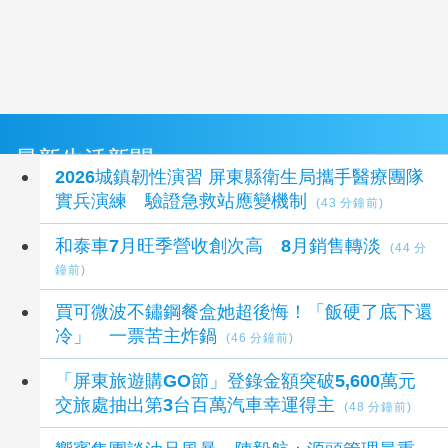
最新生活新聞
2026城鎮韌性演習 屏東縣衛生局攜手醫療團隊
實兵演練 驗證急救站應變機制
(43 分鐘前)
和泰車7月旺季營收創次高 8月銷售轉淡
(44 分
鐘前)
買可微波不鏽鋼餐盒她超後悔！「飯硬了底下還
冷」 一票苦主炸鍋
(46 分鐘前)
「屏東旅遊購GO節」登錄金額突破5,600萬元
交旅處抽出第3台百萬汽車幸運得主
(48 分鐘前)