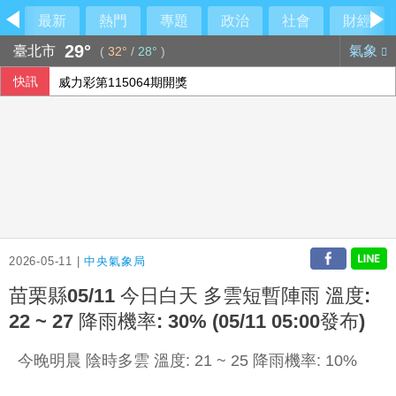
最新
熱門
專題
政治
社會
財經
29°
臺北市
氣象
(
32°
/
28°
)
快訊
威力彩第115064期開獎
電信三雄前7月每股盈餘 台灣大蟬聯奪冠
今彩539第115193期開獎
和泰車7月旺季營收創次高 8月銷售轉淡
2026-05-11 |
中央氣象局
苗栗縣05/11 今日白天 多雲短暫陣雨 溫度:
22 ~ 27 降雨機率: 30% (05/11 05:00發布)
今晚明晨 陰時多雲 溫度: 21 ~ 25 降雨機率: 10%