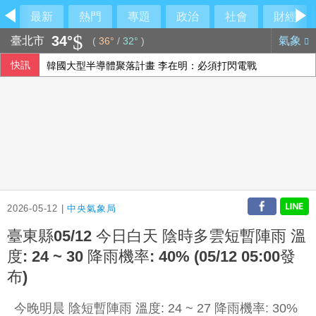
最新
熱門
專題
政治
社會
財經
34°
臺北市
氣象
(
36°
/
32°
)
快訊
韓國大型半導體聚落計畫 李在明：必須打閃電戰
律師陳昱瑄涉詐慈濟10億餘元 全律會：最嚴厲譴責
打造越南出口基地計畫遇挫 Shein中國供應鏈難取代
蔣市府發言人異動！李政軒請辭 正妹記者傳加入競選團隊
2026-05-12 |
中央氣象局
臺東縣05/12 今日白天 陰時多雲短暫陣雨 溫
度: 24 ~ 30 降雨機率: 40% (05/12 05:00發
布)
今晚明晨 陰短暫陣雨 溫度: 24 ~ 27 降雨機率: 30%