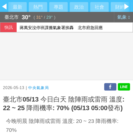
最新
熱門
專題
政治
社會
財經
30°
臺北市
氣象
(
31°
/
29°
)
快訊
蔣萬安沒停班課搬氣象署挨轟 北市府急回應
慈濟購疫苗遭詐陳沂譏政府「洗記憶」 呱吉反嗆：這個人最
沙烏地等3國簽防禦協定後 葉門叛軍稱襲擊沙國煉油廠
金控第2季海外曝險破31兆創高 日本年增45%居冠
2026-05-13 |
中央氣象局
臺北市05/13 今日白天 陰陣雨或雷雨 溫度:
22 ~ 25 降雨機率: 70% (05/13 05:00發布)
今晚明晨 陰陣雨或雷雨 溫度: 20 ~ 23 降雨機率:
70%