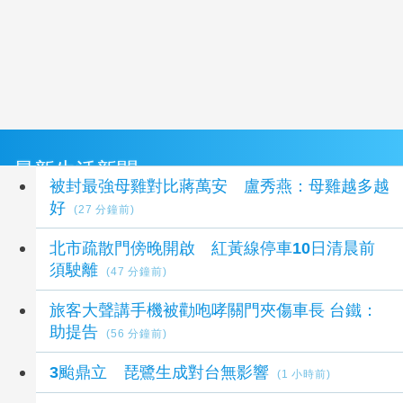
最新生活新聞
被封最強母雞對比蔣萬安 盧秀燕：母雞越多越
好
(27 分鐘前)
北市疏散門傍晚開啟 紅黃線停車10日清晨前
須駛離
(47 分鐘前)
旅客大聲講手機被勸咆哮關門夾傷車長 台鐵：
助提告
(56 分鐘前)
3颱鼎立 琵鷺生成對台無影響
(1 小時前)