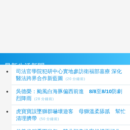
最新生活新聞
司法官學院犯研中心實地參訪衛福部嘉療 深化
醫法跨界合作新藍圖
(20 分鐘前)
吳德榮：颱風白海豚偏西前進 8/8至8/10防劇
烈降雨
(28 分鐘前)
虎寶寶誤墜獅群嚇壞遊客 母獅溫柔舔舐 幫忙
清理臍帶
(50 分鐘前)