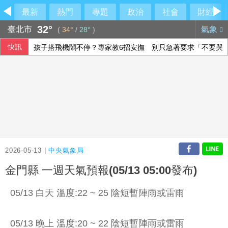
最新
熱門
專題
政治
社會
財經
32°
臺北市
氣象
(
34°
/
28°
)
快訊
孩子搭飛機鬧不停？專家教6招安撫 別只急著要求「不要哭
楊德昌影展布魯塞爾登場 藉大師作品探索台灣文化
川普預期伊朗戰爭即將告終 坦承部分彈藥供應吃緊
沙烏地憂心遭雙向攻擊 指伊朗唆使兩武裝團體行動
2026-05-13 |
中央氣象局
金門縣 一週天氣預報(05/13 05:00發布)
05/13 白天 溫度:22 ~ 25 陰短暫陣雨或雷雨
05/13 晚上 溫度:20 ~ 22 陰短暫陣雨或雷雨