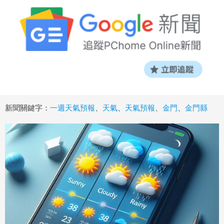
新聞關鍵字：
一週天氣預報
、
天氣
、
天氣預報
、
金門
、
金門縣