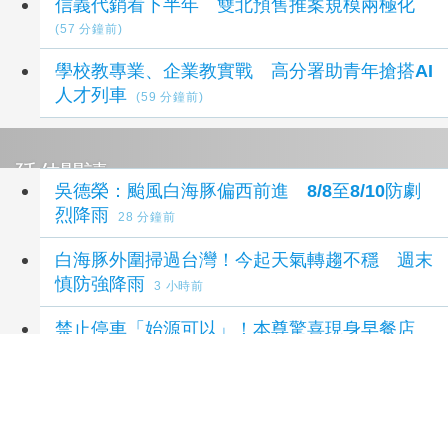
信義代銷看下半年 雙北預售推案規模兩極化
(57 分鐘前)
學校教專業、企業教實戰 高分署助青年搶搭AI
人才列車
(59 分鐘前)
延伸閱讀
吳德榮：颱風白海豚偏西前進 8/8至8/10防劇
烈降雨
28 分鐘前
白海豚外圍掃過台灣！今起天氣轉趨不穩 週末
慎防強降雨
3 小時前
禁止停車「始源可以」！本尊驚喜現身早餐店
鐵粉店長嚇傻尖叫
3 小時前
基隆市 一週天氣預報(08/07 05:00發布)
4 小時前
雲林縣 一週天氣預報(08/07 05:00發布)
4 小時前