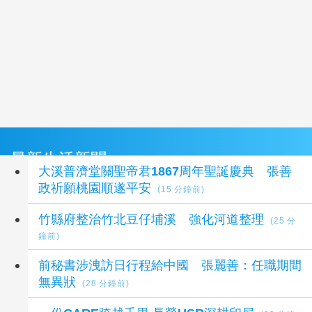
最新生活新聞
大溪普濟堂關聖帝君1867周年聖誕慶典 張善
政祈願桃園順遂平安
(15 分鐘前)
竹縣府整治竹北豆仔埔溪 強化河道整理
(25 分
鐘前)
前秘書涉洩訪日行程給中國 張麗善：任職期間
無異狀
(28 分鐘前)