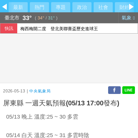
最新
熱門
專題
政治
社會
財經
33°
臺北市
氣象
(
34°
/
31°
)
快訊
梅西梅開二度 登北美聯賽盃歷史進球王
台糖驗出致癌油竟未通報！藍委揭董事名單
文曄上半年每股盈餘13元創歷史新高 賺贏2025年全年
AI前景疑慮衝擊 日經指數收跌
2026-05-13 |
中央氣象局
屏東縣 一週天氣預報(05/13 17:00發布)
05/13 晚上 溫度:25 ~ 30 多雲
05/14 白天 溫度:25 ~ 31 多雲時陰