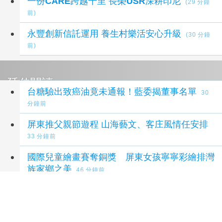
一份CARE跨越千里 長榮USR深耕印尼
(29 分鐘
前)
永豐創新信託運用 養生村樂活安心升級
(30 分鐘
前)
延伸閱讀
台糖驗出致癌油竟未通報！藍委揭董事名單
30
分鐘前
屏東推父親節遊程 山海藝文、客庄風情任安排
33 分鐘前
國際兒童繪畫賽奪銅獎 屏東女孩寧寧彩繪排灣
族家鄉之美
46 分鐘前
親子免費玩！高雄果嶺公園變身水保樂園 闖關
拿好禮、DIY學防災
52 分鐘前