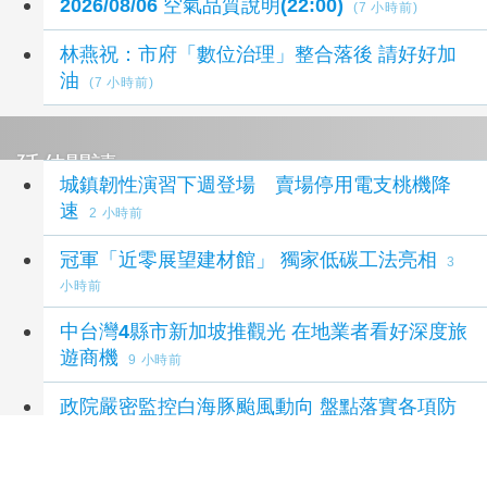
2026/08/06 空氣品質說明(22:00)
(7 小時前)
林燕祝：市府「數位治理」整合落後 請好好加
油
(7 小時前)
延伸閱讀
城鎮韌性演習下週登場 賣場停用電支桃機降
速
2 小時前
冠軍「近零展望建材館」 獨家低碳工法亮相
3
小時前
中台灣4縣市新加坡推觀光 在地業者看好深度旅
遊商機
9 小時前
政院嚴密監控白海豚颱風動向 盤點落實各項防
救災整備 呼籲民眾注意颱風訊息避免進入山區
海域登高災害危險區域
9 小時前