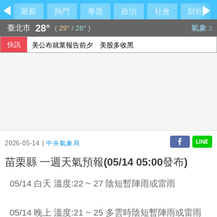
最新
熱門
專題
政治
社會
財經
28°
臺北市
氣象
(
29°
/
28°
)
快訊
美公布就業報告前夕 美股多收黑
伊朗擬禁美以船隻過海峽 國際油價大漲逾3美元
美媒：北京不滿對台軍售 美國防官員訪中受阻
敘利亞首都郊區車輛爆炸 至少2死13傷
2026-05-14 |
中央氣象局
苗栗縣 一週天氣預報(05/14 05:00發布)
05/14 白天 溫度:22 ~ 27 陰短暫陣雨或雷雨
05/14 晚上 溫度:21 ~ 25 多雲時陰短暫陣雨或雷雨