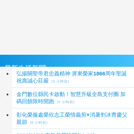
最新生活新聞
弘揚關聖帝君忠義精神 屏東榮家1866周年聖誕
祝壽誠心莊嚴
(6 小時前)
金門數位縣民卡啟動！智慧升級全島支付圈 加
碼回饋限時開跑
(6 小時前)
彰化榮服處榮欣志工榮情義剪×消暑剉冰齊慶父
親節
(6 小時前)